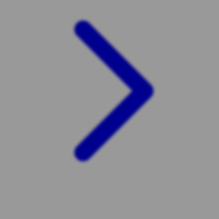
Twistshake
TY Toys
U
V
Veja
Vitaflow
Vtech
W
Waterland
Wellness