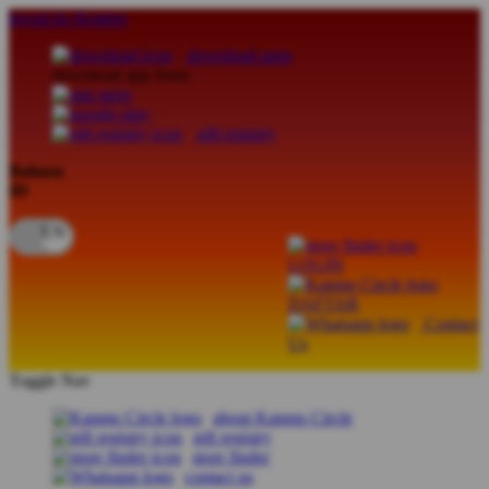
lewati ke Konten
download apps
download app from:
gift registry
Bahasa
ID
LOGIN
DAFTAR
Contact
Us
Toggle Nav
about Kanmo Circle
gift registry
store finder
contact us