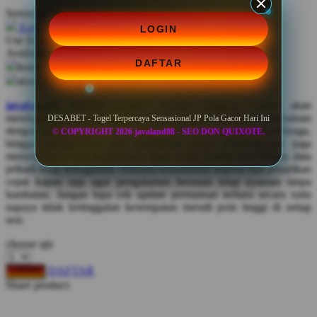
Serendah
Rp 10.000
Q
Earn
1.000.000
-
100.000.000
Bonus
LOGIN
Use Installment Options from
.
Laarn more
QV Baby
Available for :
DAFTAR
home delivery
store pickup
R
javaland88
Setelah register sebagai anggota, kamu akan
Real Shades
mendapatkan tips navigasi untuk beralih antar kategori permainan
DESABET - Togel Terpercaya Sensasional JP Pola Gacor Hari Ini
dengan mudah, mulai dari slot, roulette, bingo, taruhan olahraga,
© COPYRIGHT 2026 javaland88 - SEO DON QUIXOTE.
Red Castle
hingga kasino live dan permainan meja. Platform ini juga
menyediakan fitur manajemen akun yang praktis agar semua data
Ribbon Madness
pribadi tetap terorganisir. Nikmati kemudahan deposit dan penarikan
cepat kapan saja agar pengalaman bermain tetap nyaman tanpa
S
hambatan. Jangan lupa cek update permainan terbaru secara rutin
supaya tidak ketinggalan kesempatan meraih poin tinggi di setiap
Sebamed
sesi.
Silver Cross
choose qty
Simply Idea
DAFTAR
LOGIN
Share product:
Skip Hop
Spectra