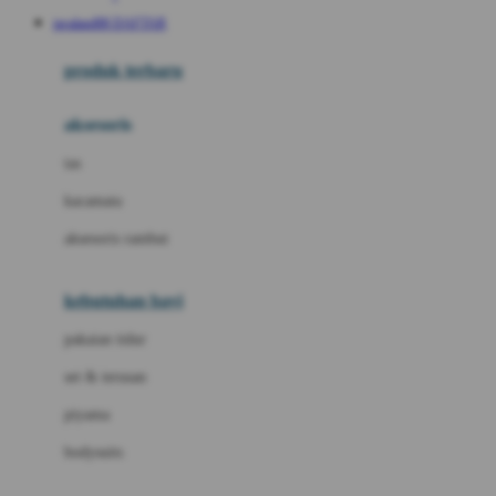
Awan
javaland88 DAFTAR
Azetabio
produk terbaru
B
aksesoris
Baabaasheepz
tas
Babiators
kacamata
Baby Dove
aksesoris rambut
Baby Jogger
Baby Rovega
kebutuhan bayi
Babybee
pakaian tidur
Banana Boat
set & terusan
Banz
piyama
Barbie
bodysuits
Beaba