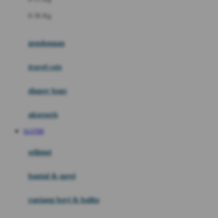
Felt So Sweet
0-36 Kg
Fisher Price
Flipper
gendongan
Friends Of Sally
travel cots
G
diaper bags
Gb
Geko
aksesoris
Graco
SLOT88
Gund
selimut
H
bantal & sprei
Habbie
Haenim
ranjang bayi & balita
Happy Horse