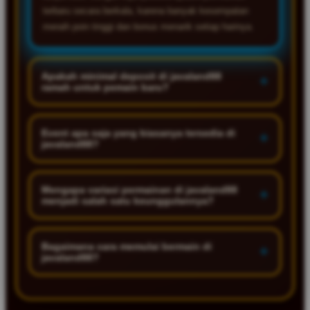
terbaru secara berkala, karena banyak kesempatan
meraih poin tinggi dan bonus menarik setiap harinya.
Apakah minimal deposit di javaland88
+
ramah untuk pemain baru?
Platform ini memungkinkan kamu untuk menjelajahi
berbagai macam permainan online, seperti slot, bingo,
Event apa saja yang biasanya tersedia di
+
javaland88?
dan berbagai jenis permainan meja. Misalnya, kamu
bisa mencoba slot dengan hadiah-hadiah menarik atau
Platform ini menawarkan berbagai macam permainan
menantang dirimu dalam game bingo dengan strategi
kasino digital, termasuk slot, bingo, dan permainan
Mengapa variasi permainan di javaland88
khusus. Selain itu, platform ini juga menyediakan
+
menjadi salah satu keunggulannya?
meja, serta taruhan olahraga untuk kamu nikmati
pilihan untuk taruhan olahraga, dimana kamu dapat
secara online. Setelah mendaftar sebagai anggota,
mengikuti pertandingan favoritmu dan berpartisipasi
Setelah kamu daftar sebagai anggota baru, kamu bisa
kamu bisa mencoba tips dan strategi untuk
secara virtual. Untuk pengalaman yang lebih optimal,
menggunakan berbagai tips untuk menavigasi dunia
Bagaimana cara memulai bermain di
mengoptimalkan pengalaman bermain. Misalnya, kamu
+
terdapat tips dan strategi yang bisa kamu gunakan,
javaland88?
game seperti slot, bingo, dan tentu saja meja kasino
dapat mempelajari cara menavigasi berbagai kategori
seperti mempelajari cara terbaik untuk mengelola
yang populer di kalangan peminat, misalnya dengan
permainan, seperti mencari permainan baru atau
Setelah daftar sebagai anggota, pengguna dapat
akunmu, mulai dari daftar (register) sebagai anggota
memilih permainan yang menawarkan poin
memilih berdasarkan peringkat populer. Selain itu, kamu
memanfaatkan tips untuk menavigasi berbagai pilihan
hingga memantau poin atau saldo. Pengguna juga
tinggi.Platform ini juga memberikan strategi untuk