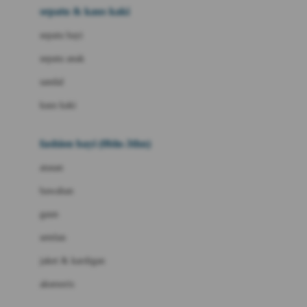
Beauty Barn
sepatu & kaus kaki
Bio Oil
sepatu bayi
Biolane
sepatu anak
Bite Fighters
sandal
Bizzi Growin
kaus kaki
Blackmores
fashion bayi (0bln-3thn)
Blooming Marvellous
atasan
Bonnels
bawahan
Bravado
gaun
Bruder
setelan
Brush Baby
jaket & kardigan
Buds Organics
aksesoris
Bugaboo