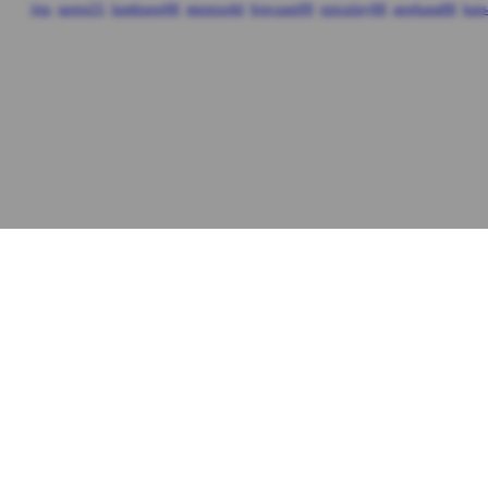
Related:
cipinang4d
boswin77
toto
jitu
surga55
lumbung88
mentos4d
bigcuan99
epicplay88
angkasa88
kai