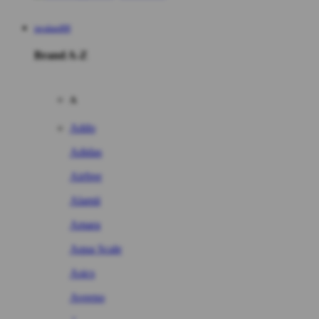
javaland88
Brand A-Z
A
Addo
Adidas
Airfree
Alamii
Amara
Aqua Scale
Asics
Aveeno