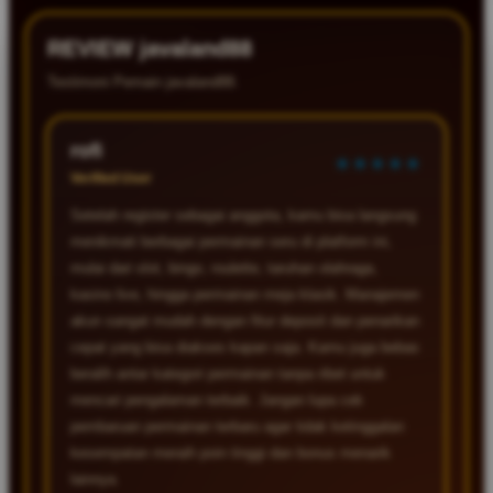
juga bisa menemukan sepuluh tips praktis untuk
permainan seperti slot dan meja, misalnya dengan
dapat dengan mudah beralih antara kategori permainan
penggunaan yang efektif dalam permainan taruhan
mengelola akunmu, seperti beralih cepat antara
memilih permainan yang menawarkan poin tinggi.
hanya dalam beberapa klik. Jadi, kamu dapat
olahraga, seperti menganalisis peringkat permainan
REVIEW javaland88
permainan kasino dan aktivitas olahraga. Fitur-fitur lain
Platform ini menyediakan strategi untuk usage bingo
menikmati platform ini secara efektif dengan mengikuti
untuk membuat keputusan yang lebih hati-hati. Bagi
yang tersedia meliputi cara memastikan keamanan
Testimoni Pemain javaland88.
dan sports betting, seperti menganalisis peringkat
alur penggunaan serta tips yang diberikan, untuk
kamu yang belum familiar, tersedia panduan lengkap
dalam deposit dan penarikan, serta panduan untuk
permainan untuk membuat keputusan daha strategis
pengalaman bermain online yang menyenangkan dan
tentang cara mengakses dan menggunakan fitur
mengikuti perbandingan dan update terbaru dari game
dalam taruhan. Selain itu penggunan juga dapat
optimal.
platform ini, mulai dari beralih kategori hingga cek
favoritmu. Dengan platform ini, kamu dapat menikmati
dina
mengakses sepuluh tips untuk manajemen akun,
riwayat aktivitas games online secara aman serta cepat
variasi permainan online dengan mudah dan aman.
seperti beralih cepat antara kategori kasino dan
Verified User
dengan mudah. Dengan tips penggunaan yang jelas,
olahraga, dengan panduan penggunaan yang aman.
kamu bisa menjelajahi berbagai macam permainan
Pengguna dapat memeriksa pembaruan permainan
seperti slot dan bingo – bahkan terinspirasi untuk
terbaru atau menerapkan tips untuk proses deposit dan
mencoba game baru – sambil memaksimalkan
withdrawal yang lebih cepat, membantu mereka
pengalaman bermainmu sendiri.
memaksimalkan pengalaman dalam platform ini.