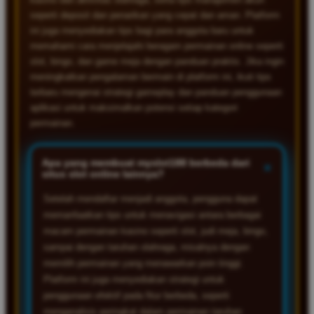
seperti deposit dan penarikan yang cepat dan aman. Platform
ini juga menyediakan tips bagi para anggota baru untuk
memahami cara menjelajahi beragam permainan online seperti
slot, bingo, dan game meja dengan panduan praktis. Jika ingin
meningkatkan pengalaman bermain di platform ini, ikuti tips
terbaru mengenai strategi gameplay dan panduan penggunaan
aplikasi untuk maksimalkan potensi setiap kategori
permainan.
Apa yang membuat myslot188 berbeda dari
+
situs slot online lainnya?
Setelah mendaftar menjadi anggota, pengguna dapat
memanfaatkan tips untuk menavigasi antara berbagai
macam permainan kasino seperti slot, judi meja, bingo,
sampai dengan taruhan olahraga, misalnya dengan
memilih permainan yang menawarkan poin tinggi.
Platform ini juga menyediakan strategi untuk
penggunaan efektif pada fitur berbeda, seperti
menganalisis peringkat dalam permainan taruhan