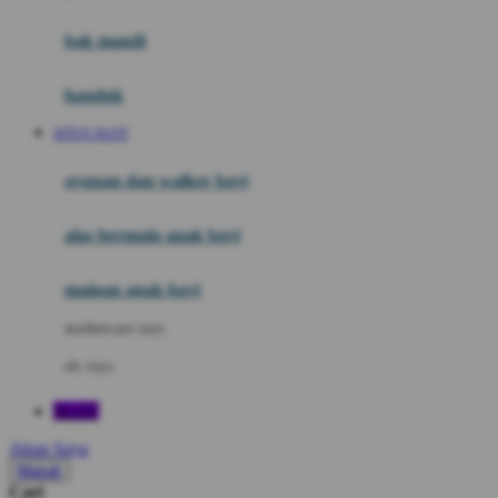
Mini Monkey
Moby
bak mandi
Momami
handuk
Mothercare
SITUS SLOT
Mustela
ayunan dan walker bayi
My Buddy Tag
My K
alas bermain anak bayi
N
mainan anak bayi
Naif
mothercare toys
Nike
elc toys
Nordic Natural
SLOT
Nuby
Akun Saya
Nuna
Masuk
Cari