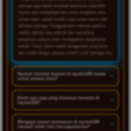
olahraga agar dapat membuat keputusan yang lebih
cermat atau mempelajari tips untuk mengelola akun
secara tepat, seperti beralih cepat antara kasino dan
aktivitas olahraga. Pengguna bisa memuat platform
melalui aplikasi atau website dan memeriksa
pembaruan terbaru untuk mendapatkan pengalaman
terbaik. Fokus utama adalah penggunaan yang aman
dan mudah dengan panduan praktis untuk berbagai fitur.
Apakah minimal deposit di myslot188 ramah
+
untuk pemain baru?
Setelah register sebagai anggota, kamu dapat
menjelajahi berbagai kategori permainan seru seperti
Event apa saja yang biasanya tersedia di
+
myslot188?
slot, bingo, roulette, taruhan olahraga, kasino live, dan
permainan meja. Platform ini hadir dengan tips navigasi
Setelah mendaftar sebagai anggota, pengguna dapat
praktis agar beralih antar kategori menjadi lebih mudah
mempelajari berbagai tips untuk menavigasi game
Mengapa variasi permainan di myslot188
sesuai preferensimu. Manajemen akun juga lebih
+
menjadi salah satu keunggulannya?
seperti slot dan meja, misalnya melihat peringkat
nyaman berkat proses deposit dan penarikan cepat