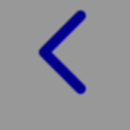
Squishmallows
Starbooks
Stick-O
Stokke
Sudocrem
Sumimo
Sunnylife
Sun-Staches
Swimava
T
Tommee Tippee
Trunki
Tutti Bambini