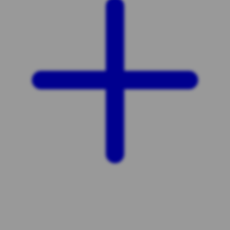
X
Xootz
Y
Yamatoya
Z
Zaxy
Zoggs
0-9
4Moms
59S