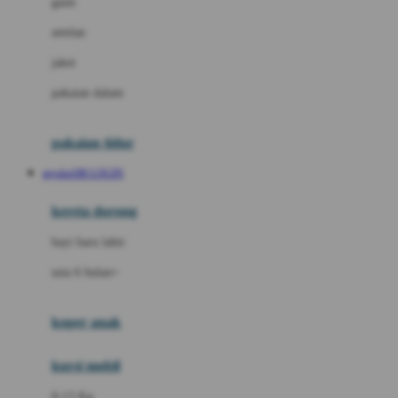
gaun
Dae Organics
setelan
Docare
jaket
Doona
pakaian dalam
Down To Earth
Drew
pakaian tidur
Dr. Brown's
myslot188 LOGIN
E
kereta dorong
ELC
bayi baru lahir
Ergobaby
usia 6 bulan+
Expert Care
koper anak
Ezyroller
kursi mobil
F
0-13 Kg