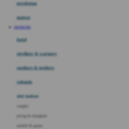
perabotan
Happy Tummy
Hauck
matras
Havaianas
SBOBET88
Hegen
botol
Hot Wheels
sterilizer & warmers
Hybrid
soothers & teethers
I
Inlacta DHA
celemek
Interlac
alat makan
Ivenet
cangkir
J
piring & mangkuk
Jack N Jill
sendok & garpu