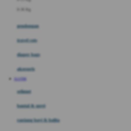
Felt So Sweet
0-36 Kg
Fisher Price
Flipper
gendongan
Friends Of Sally
travel cots
G
diaper bags
Gb
Geko
aksesoris
Graco
SLOT88
Gund
selimut
H
bantal & sprei
Habbie
Haenim
ranjang bayi & balita
Happy Horse