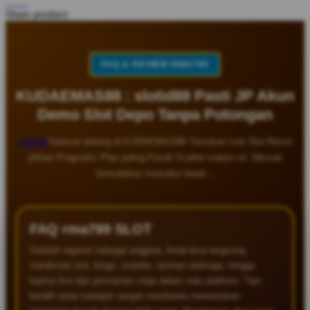
Share product:
FAQ & REVIEW RMA789
KUDAEMAS88 : slotid88 Pasti JP Akun
Demo Slot Depo Tanpa Potongan
rma789
Selamat datang di KUDAEMAS88! Temukan Link Slot Resmi
pilihan Pragmatic Play paling Pecah Scatter malam ini. Nikmati
kemudahan transaksi lewat...
FAQ rma789 SLOT
Setelah register sebagai anggota, Anda bisa langsung
menikmati slot, bingo, roulette, taruhan olahraga, hingga
kasino live dan permainan meja dalam satu platform. Tips
beralih antar kategori sangat membantu menemukan