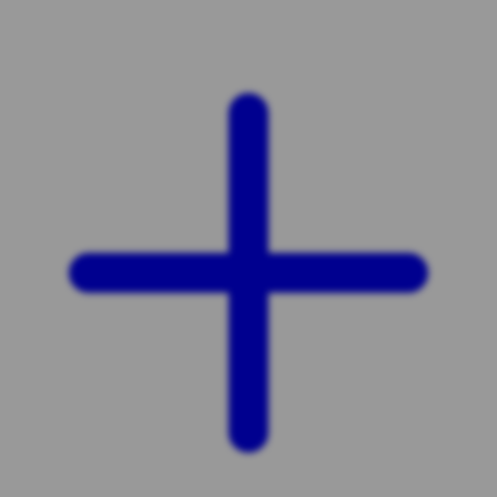
X
Xootz
Y
Yamatoya
Z
Zaxy
Zoggs
0-9
4Moms
59S