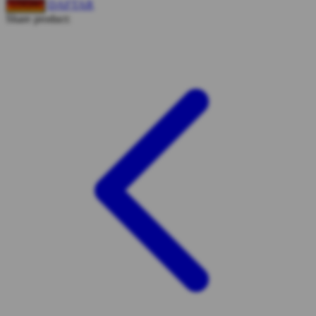
DAFTAR
LOGIN
Squishmallows
Share product:
Starbooks
Stick-O
Stokke
Sudocrem
Sumimo
Sunnylife
Sun-Staches
Swimava
T
Tommee Tippee
Trunki
Tutti Bambini