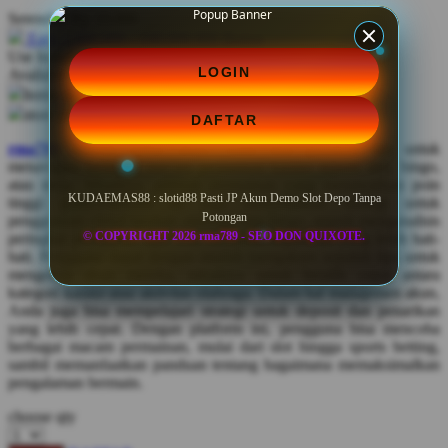
Serendah
Rp 10.000
Q
Earn
1.000.000
-
100.000.000
Bonus
Use Installment Options from
.
Laarn more
LOGIN
QV Baby
Available for :
home delivery
store pickup
R
DAFTAR
rma789
Setelah daftar akun, Anda bisa gunakan tips untuk
Real Shades
menavigasi berbagai macam permainan kasino seperti slot, bingo,
atau meja. Misalnya, pilihlah permainan yang menawarkan poin
Red Castle
KUDAEMAS88 : slotid88 Pasti JP Akun Demo Slot Depo Tanpa
tinggi gratis.Platform ini juga menyediakan strategi untuk
Potongan
penggunaan efekif taruhan olahraga dan bingo, seperti menganalisis
Ribbon Madness
© COPYRIGHT 2026 rma789 - SEO DON QUIXOTE.
peringkat permainan agar bisa membuat keputusan yang lebih hati-
hati. Pengguna dapat dengan mudah mengakses sepuluh tips untuk
S
mengelola akun mereka, misalnya untuk beralih cepat antara
kategori kasino atau aktivitas olahraga. Dalam hal manajemen akun,
Sebamed
Anda juga bisa mempelajari strategi untuk deposit dan penarikan
yang lebih cepat. Dengan platform ini, pengguna bisa mencoba
Silver Cross
berbagai macam permainan, mulai dari slot hingga sports betting,
sambil memanfaatkan panduan tentang bagaimana memaksimalkan
Simply Idea
pengalaman bermain.
Skip Hop
choose qty
Spectra