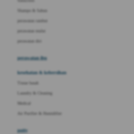
Sunscreen
London Taxi
Shampo & Sabun
Love To Dream
perawatan rambut
perawatan mulut
M
perawatan diri
Magformers
Mama's Choice
perawatan ibu
Mamas&Papas
kesehatan & kebersihan
Mamaway
Tissue basah
Maxi Cosi
Laundry & Cleaning
Megabloks
Medical
Micro
Air Purifier & Humidifier
MiDeer
Mimi & Lula
potty