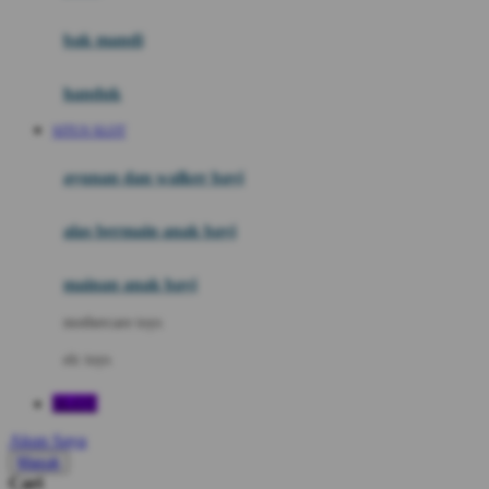
Mini Monkey
Moby
bak mandi
Momami
handuk
Mothercare
SITUS SLOT
Mustela
ayunan dan walker bayi
My Buddy Tag
My K
alas bermain anak bayi
N
mainan anak bayi
Naif
mothercare toys
Nike
elc toys
Nordic Natural
SLOT
Nuby
Akun Saya
Nuna
Masuk
Cari