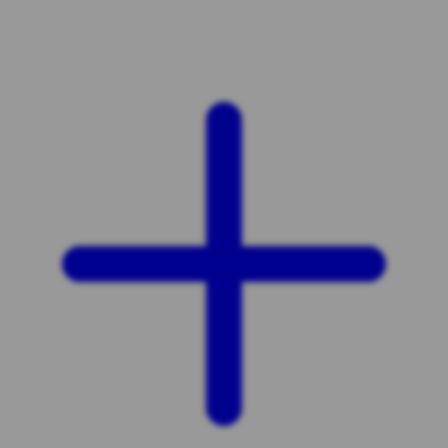
X
Xootz
Y
Yamatoya
Z
Zaxy
Zoggs
0-9
4Moms
59S