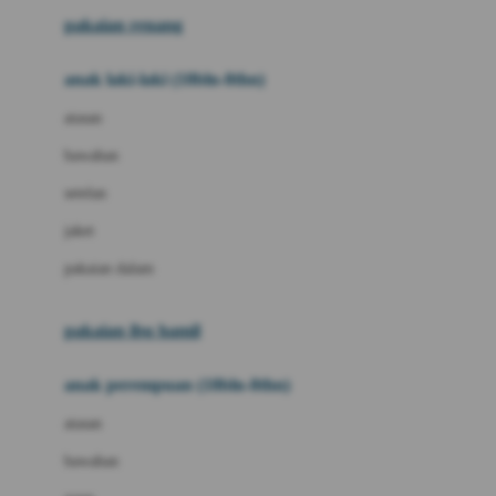
Buggygear
pakaian renang
Bumkins
anak laki-laki (18bln-8thn)
C
atasan
Cetaphil
bawahan
Chicco
setelan
Childlife
jaket
Clevamama
pakaian dalam
Cocolatte
Cottonseeds
pakaian ibu hamil
Cozy N Safe
anak perempuan (18bln-8thn)
Crane
atasan
Cybex
bawahan
D