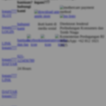
SLOT
Direktorat Jenderal
hubungi
ikuti kami di
logam777
Perlindungan Konsumen dan
kami
media sosial
LOGIN
Tertib Niaga
Kementerian Perdagangan RI
bantuan
WhatsApp: +62 812 1021
LINK
dan faq
3625
logam777
021-
logam777
123456789
DAFTAR
24 Hours
logam777
LINK
DAFTAR
logam777
logam777
TOGEL