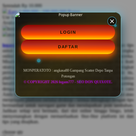
Serendah
Rp 10.000
Q
Earn
1.000.000
-
100.000.000
Bonus
Use Installment Options from
.
Laarn more
QV Baby
Available for :
home delivery
LOGIN
store pickup
R
logam777
Setelah daftar akun, pengguna dapat menggunakan tips
Real Shades
DAFTAR
untuk menavigasi berbagai permainan tersedia, seperti tebak angka
online atau bingo, untuk meningkatkan pengalaman mereka.
Red Castle
Misalnya, pilihlah game yang menawarkan poin tinggi atau ikuti
strategi untuk taruhan olahraga seperti menganalisis peringkat
Ribbon Madness
MONPERATOTO : angkasa88 Gampang Scatter Depo Tanpa
permainan untuk membuat keputusan lebih matang. Selain itu,
Potongan
platform ini menyediakan tips untuk pengelolaan akun, misalnya
S
© COPYRIGHT 2026 logam777 - SEO DON QUIXOTE.
beralih cepat antara kategori kasino dan sports-related gaming
dengan panduan penggunaan yang aman dan cepat. Inilah cara
Sebamed
Anda memaksimalkan pengalaman dengan mengunduh aplikasi atau
menjelajahi platform melalui desktop - semua dilengkapi dengan tips
Silver Cross
bermanfaat untuk navegasi game dan mendapatkan poin tambahan.
Jadikan setiap sesi bermain, dari slot online hingga bingo, lebih
Simply Idea
menyenangkan dengan memanfaatkan fitur-fitur platform ini dan
tips yang disajikan.
Skip Hop
choose qty
Spectra