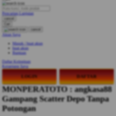
O
Pencarian Lanjutan
Oh Ma Grain
cancel
Okiedog
Cari
cancel
P
Akun Saya
Masuk / buat akun
Peachy
buat akun
Phil & Ted's
Bantuan
Philips Avent
Daftar Keinginan
Keranjang Saya
Pigeon
LOGIN
DAFTAR
Playgro
MONPERATOTO : angkasa88
Poled Global
Gampang Scatter Depo Tanpa
Ponycycle
Puma
Potongan
Pureats