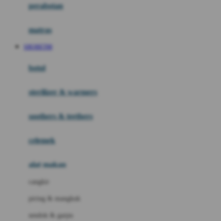
perabotan
Happy Tummy
Hauck
matras
Havaianas
SBOBET88
Hegen
botol
Hot Wheels
sterilizer & warmers
Hybrid
soothers & teethers
I
Inlacta DHA
celemek
Interlac
alat makan
Ivenet
cangkir
J
piring & mangkuk
Jack N Jill
sendok & garpu