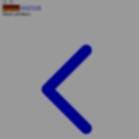
Squishmallows
DAFTAR
LOGIN
Share product:
Starbooks
Stick-O
Stokke
Sudocrem
Sumimo
Sunnylife
Sun-Staches
Swimava
T
Tommee Tippee
Trunki
Tutti Bambini