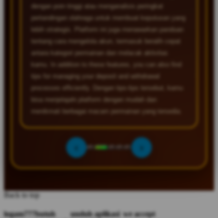
Platform ini juga menyediakan strategi untuk
penggunaan bingo dan taruhan olahraga. Untuk
mengelola akukun dengan lancar, kamu dapat merujuk
pada sepuluh tips praktis seperti beralih cepat antara
kategoris slot dan kasino ataupun aktivitas olahraga.
Dengan demikian kamu bisa memaksimalkan
pengalamanmu dan menjelajahi berbagai permainan
tanpa kendala.
‹
›
Back to top
logam777
butuh
unduh aplikasi
we accept
bantuan?
logam777
hubungi
kami
logam777