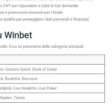
vo 24/7 per rispondere a tutte le tue domande.
i e promozioni ricorrenti per i fedeli.
lta qualità per proteggere i dati personali e finanziari.
su Winbet
vello. Ecco un panorama delle categorie principali:
rst, Gonzo’s Quest, Book of Dead
ck, Roulette, Baccarat
ackjack, Live Roulette, Live Poker
 Basket, Tennis