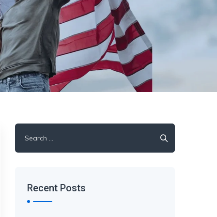
Search
for:
Recent Posts