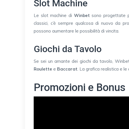
Slot Machine
Le slot machine di
Winbet
sono progettate pe
classici, c’è sempre qualcosa di nuovo da prov
possono aumentare le possibilità di vincita.
Giochi da Tavolo
Se sei un amante dei giochi da tavolo, Winbet
Roulette
e
Baccarat
. La grafica realistica e 
Promozioni e Bonus