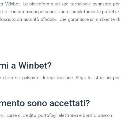
per Winbet. La piattaforma utilizza tecnologie avanzate per
e che le informazioni personali siano completamente protette.
ilasciata da autorità affidabili, che garantisce un ambiente di
rmi a Winbet?
 e clicca sul pulsante di registrazione. Segui le istruzioni per
amento sono accettati?
 carte di credito, portafogli elettronici e bonifici bancari.