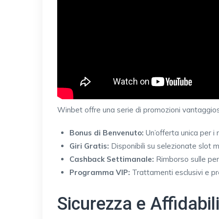
Winbet offre una serie di promozioni vantaggiose
Bonus di Benvenuto:
Un’offerta unica per i 
Giri Gratis:
Disponibili su selezionate slot 
Cashback Settimanale:
Rimborso sulle perd
Programma VIP:
Trattamenti esclusivi e prem
Sicurezza e Affidabil