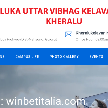
Kheralukelavan
baji Highway,Dist-Mehsana, Gujarat.
Office Hour: 09:00a
ONS
CAMPUS LIFE
PHOTO GALLERY
EVENTS
s:
winbetitalia.com