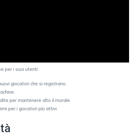
 per i suoi utenti:
nuovi giocatori che si registrano.
machine.
ite per mantenere alto il morale.
i per i giocatori più attivi.
ità