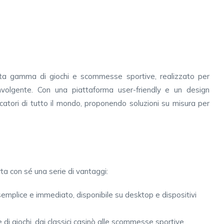
ta gamma di giochi e scommesse sportive, realizzato per
nvolgente. Con una piattaforma user-friendly e un design
catori di tutto il mondo, proponendo soluzioni su misura per
a con sé una serie di vantaggi:
semplice e immediato, disponibile su desktop e dispositivi
di giochi, dai classici casinò alle scommesse sportive.