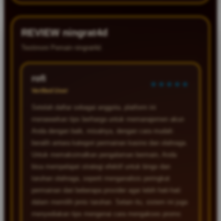
dan penarikan cepat memastikan setiap transaksi
menggunakan tips untuk menjelajahi berbagai
strategi untuk deposit dan penarikan yang lebih cepat.
seperti menganalisis peringkat taruhan untuk membuat
berjalan lancar tanpa ribet, sehingga kamu bisa fokus
permainan kasino seperti digital slots dan bingo, serta
Dengan memahami fitur-fitur platform dan implementasi
keputusan lebih hati-hati. Pengguna dapat dengan
meraih poin tinggi dan pengalaman seru setiap hari.
permainan meja dengan kategori yang beragam seperti
strategi yang tepat, kamu dapat menjelajah berbagai
mudah mengakses sepuluh tips untuk mengelola akun
REVIEW ningrat4d
sports. Misalnya, carilah permainan dengan poin tinggi
macam permainan seperti slot, bingo, dan permainan
mereka, misalnya beralih cepat antara kategori kasino
Testimoni Pemain ningrat4d.
untuk meningkatkan peluangmu. Platform ini juga
meja dengan mudah dan menyenangkan.
dan aktivitas olahraga, dengan panduan keamanan.
menyediakan strategi untuk penggunaan efektif pada
Selain itu, pengguna dapat menerapkan tips untuk
setiap kategori permainan. Kamu dapat menganalisis
akses mobile dan desktop yang mudah misalnya
dina
performa atau peringkat permainan sebelum
dengan menggunakan alat akun untuk melacak poin
memutuskan pilihan taruhan olahraga atau bingo. Selain
Verified User
dan permainan terbaru. Dengan tips penggunaan ini,
itu, kamu bisa mengakses sepuluh tips praktis untuk
kamu akan mudah menjelajahi berbagai permainan
manajemen akun, seperti beralih cepat antara aktivitas
seperti slot dan bingo, dengan fokus pada pengalaman
kasino dan olahraga dengan panduan yang aman.
pengguna yang menyenangkan dan ramah.
Gunakan tips seperti memeriksa pembaruan permainan
terbaru untuk memastikan pengalamanmu selalu up-to-
date. Platform ini dirancang untuk memberikan petunjuk
yang mudah di pahami agar kamu dapat
memaksimalkan pengalaman bermain.