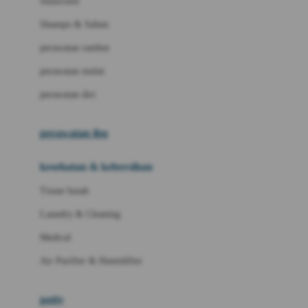
Sunscreen
London Taxi
Shampo & Sabun
Love To Dream
perawatan rambut
perawatan mulut
M
perawatan diri
Magformers
Mama's Choice
perawatan ibu
Mamas&Papas
kesehatan & kebersihan
Mamaway
Tissue basah
Maxi Cosi
Laundry & Cleaning
Megabloks
Medical
Micro
Air Purifier & Humidifier
MiDeer
Mimi & Lula
potty