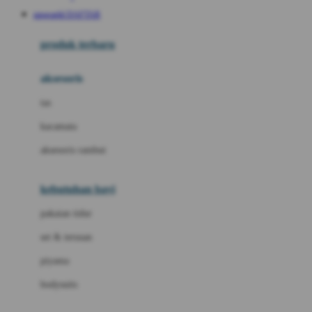
Awan
ningrat4d DAFTAR
Azetabio
produk terbaru
B
aksesoris
Baabaasheepz
tas
Babiators
kacamata
Baby Dove
aksesoris rambut
Baby Jogger
Baby Rovega
kebutuhan bayi
Babybee
pakaian tidur
Banana Boat
set & terusan
Banz
piyama
Barbie
bodysuits
Beaba