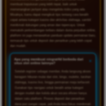
membuat keputusan yang lebih tepat, baik untuk
memenangkan jackpot atau mengelola risiko yang ada.
Misalnya, kamu dapat mengikuti tips tentang cara beralih
cepat antara kategori kasino dan aktivitas olahraga, sambil
menikmati dukungan yang aman dan tepercaya. Untuk
mematuhi perkembangan terbaru dalam dunia perjudian online,
platform ini juga menawarkan panduan update permainan baru,
termasuk tips untuk deposit dan penarikan yang lebih cepat
dan mudah.
Apa yang membuat ningrat4d berbeda dari
+
situs slot online lainnya?
Setelah register sebagai member, Anda langsung akses
beragam hiburan mulai dari slot, bingo, roulette, taruhan
olahraga, kasino live, hingga permainan meja terfavorit.
Gunakan tips navigasi untuk beralih antar kategori
dengan mudah dan kelola akun secara efisien hanya
dalam satu platform. Proses deposit dan penarikan
dana pun sangat cepat, jadi Anda bisa fokus menikmati