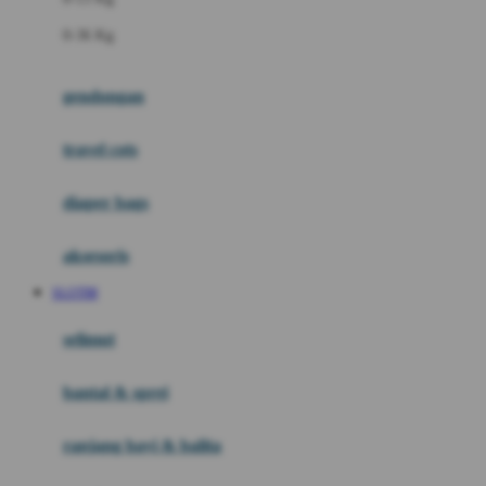
Felt So Sweet
0-36 Kg
Fisher Price
Flipper
gendongan
Friends Of Sally
travel cots
G
diaper bags
Gb
Geko
aksesoris
Graco
SLOT88
Gund
selimut
H
bantal & sprei
Habbie
Haenim
ranjang bayi & balita
Happy Horse