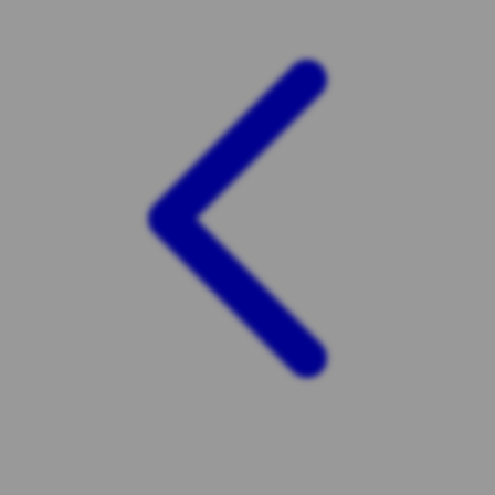
Squishmallows
Starbooks
Stick-O
Stokke
Sudocrem
Sumimo
Sunnylife
Sun-Staches
Swimava
T
Tommee Tippee
Trunki
Tutti Bambini