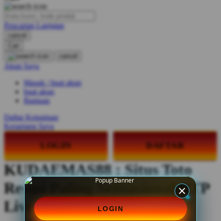
O
Pencarian Lanjutan
Oh Ma Grain
cancel
Okiedog
Cari
cancel
P
Akun Saya
Masuk / buat akun
Peachy
buat akun
Phil & Ted's
Bantuan
Philips Avent
Daftar Keinginan
Keranjang Saya
Pigeon
LOGIN
DAFTAR
Playgro
KUDAEMAS88 : Situs Toto
Poled Global
Resmi Paling Sensasional RTP
Ponycycle
Puma
Live Tinggi
LOGIN
Pureats