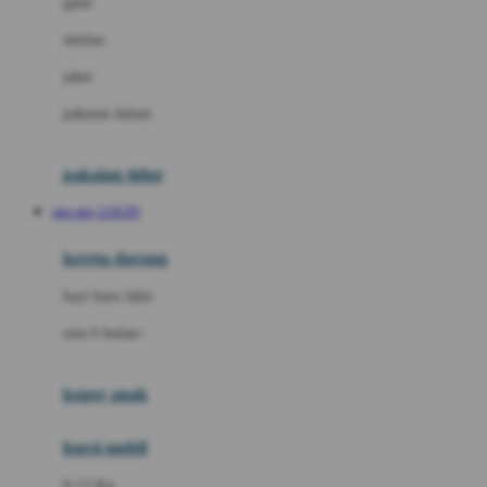
gaun
Dae Organics
setelan
Docare
jaket
Doona
pakaian dalam
Down To Earth
Drew
pakaian tidur
Dr. Brown's
slot play LOGIN
E
kereta dorong
ELC
bayi baru lahir
Ergobaby
usia 6 bulan+
Expert Care
koper anak
Ezyroller
kursi mobil
F
0-13 Kg