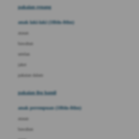
Buggygear
pakaian renang
Bumkins
anak laki-laki (18bln-8thn)
C
atasan
Cetaphil
bawahan
Chicco
setelan
Childlife
jaket
Clevamama
pakaian dalam
Cocolatte
Cottonseeds
pakaian ibu hamil
Cozy N Safe
anak perempuan (18bln-8thn)
Crane
atasan
Cybex
bawahan
D