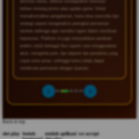
‹
›
Back to top