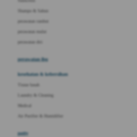
Sunscreen
London Taxi
Shampo & Sabun
Love To Dream
perawatan rambut
perawatan mulut
M
perawatan diri
Magformers
Mama's Choice
perawatan ibu
Mamas&Papas
kesehatan & kebersihan
Mamaway
Tissue basah
Maxi Cosi
Laundry & Cleaning
Megabloks
Medical
Micro
Air Purifier & Humidifier
MiDeer
Mimi & Lula
potty