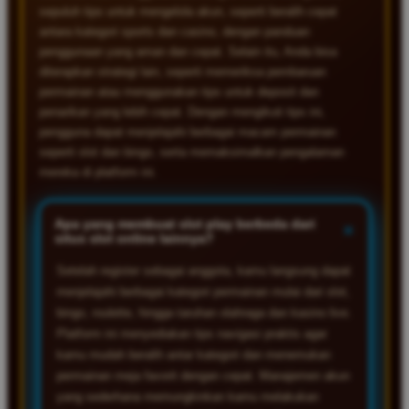
sepuluh tips untuk mengelola akun, seperti beralih cepat
antara kategori sports dan casino, dengan panduan
penggunaan yang aman dan cepat. Selain itu, Anda bisa
diterapkan strategi lain, seperti memeriksa pembaruan
permainan atau menggunakan tips untuk deposit dan
penarikan yang lebih cepat. Dengan mengikuti tips ini,
pengguna dapat menjelajahi berbagai macam permainan
seperti slot dan bingo, serta memaksimalkan pengalaman
mereka di platform ini.
Apa yang membuat slot play berbeda dari
+
situs slot online lainnya?
Setelah register sebagai anggota, kamu langsung dapat
menjelajahi berbagai kategori permainan mulai dari slot,
bingo, roulette, hingga taruhan olahraga dan kasino live.
Platform ini menyediakan tips navigasi praktis agar
kamu mudah beralih antar kategori dan menemukan
permainan meja favorit dengan cepat. Manajemen akun
yang sederhana memungkinkan kamu melakukan