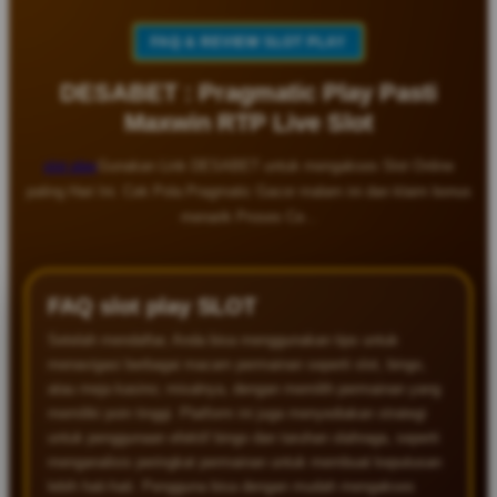
FAQ & REVIEW SLOT PLAY
DESABET : Pragmatic Play Pasti
Maxwin RTP Live Slot
slot play
Gunakan Link DESABET untuk mengakses Slot Online
paling Hari Ini. Cek Pola Pragmatic Gacor malam ini dan klaim bonus
menarik Proses Ce...
FAQ slot play SLOT
Setelah mendaftar, Anda bisa menggunakan tips untuk
menavigasi berbagai macam permainan seperti slot, bingo,
atau meja kasino; misalnya, dengan memilih permainan yang
memiliki poin tinggi. Platform ini juga menyediakan strategi
untuk penggunaan efektif bingo dan taruhan olahraga, seperti
menganalisis peringkat permainan untuk membuat keputusan
lebih hati-hati. Pengguna bisa dengan mudah mengakses