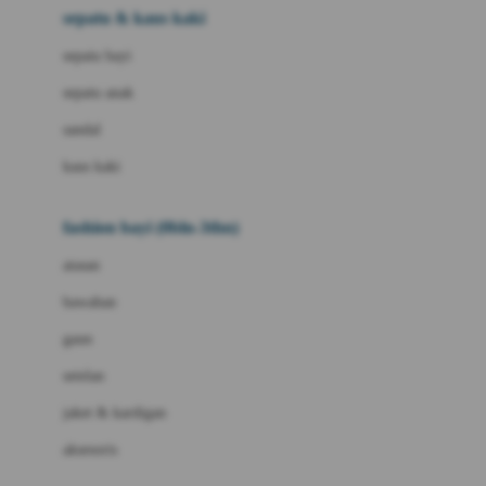
Beauty Barn
sepatu & kaus kaki
Bio Oil
sepatu bayi
Biolane
sepatu anak
Bite Fighters
sandal
Bizzi Growin
kaus kaki
Blackmores
fashion bayi (0bln-3thn)
Blooming Marvellous
atasan
Bonnels
bawahan
Bravado
gaun
Bruder
setelan
Brush Baby
jaket & kardigan
Buds Organics
aksesoris
Bugaboo