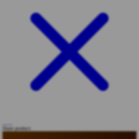
Share product: