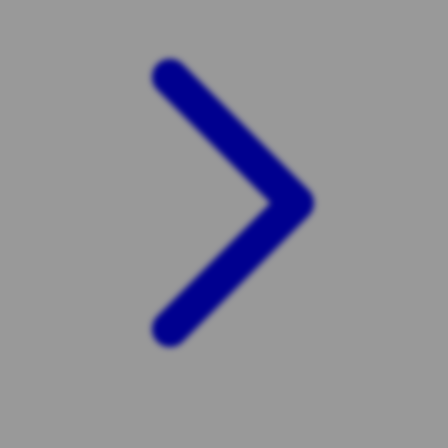
Twistshake
TY Toys
U
V
Veja
Vitaflow
Vtech
W
Waterland
Wellness