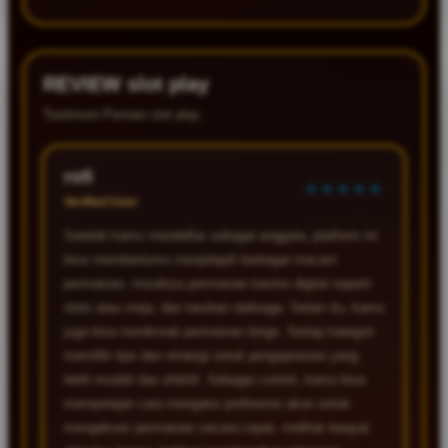
olahraga, serta panduan aman dalam setiap proses
Platform ini juga menyediakan tip untuk bingo, game
mereka. Selain itu, terdapat sepuluh tips yang dikemas
untuk menavigasi berbagai permainan kasino seperti
tersebut. Selain itu, Anda juga bisa memanfaatkan
kartu, dan taruhan olahraga seperti menganalisis
secara ringkas untuk mengelola akun dengan aman,
slot dan permainan meja. Misalnya, pilih permainan
strategi seperti memeriksa pembaruan permainan
peringkat permainan atau memilih jenis taruhan
seperti beralih cepat antara kategori permainan kasino
yang menawarkan poin tinggi atau coba platform secara
terbaru atau menggunakan tips untuk deposit dan
olahraga untuk memaksimalkan keputusan harian.
REVIEW slot play
dan olahraga serta informasi berguna seputar free trial
gratis sebelum melakukan deposit .Platform ini juga
penarikan (withdraw) yang lebih cepat. Dengan tips
Untuk pengalaman yang lebih lancar, kamu bisa
atau app download.
Testimoni Pemain slot play.
menyediakan strategi untuk penggunaan efektif bingo
penggunaan ini, anda dapat dengan mudah menjelajahi
mempelajari tips mengelola akun, beralih cepat antar
dan taruhan olahraga, seperti menganalisis peringkat
berbagai macam permainan seperti slot dan bingo,
kategori permainan kasino dan olahraga, serta
permainan untuk membuat keputusan yang lebih hati-
sambil memperoleh panduan tentang cara
mengikuti panduan keamanan platform. Kamu bahkan
dina
hati. Tersedia pula sepuluh tips untuk mengelola akun
memaksimalkan pengalaman bermain mereka.
dapat menemukan strategi untuk akses mudah dengan
Anda dengan mudah, termasuk beralih cepat antara
Verified User
aplikasi mobile dan desktop, misalnya melacak poin
permainan kasino dan aktivitas terkait olahraga. Selain
dan aktivitas game melalui alat akun di ponselmu.
itu, Anda bisa membaca tips tentang cara melakukan
Dengan memahami tips ini, kamu siap menjelajahi
deposit dan penarikan secara cepat dan aman. Dengan
dunia online casino yang luas!
berbagai tips dan strategi yang tersedia, platform ini
dapat membantu Anda memaksimalkan pengalaman
bermain dan menjelajahi berbagai macam permainan
secara menyenangkan.