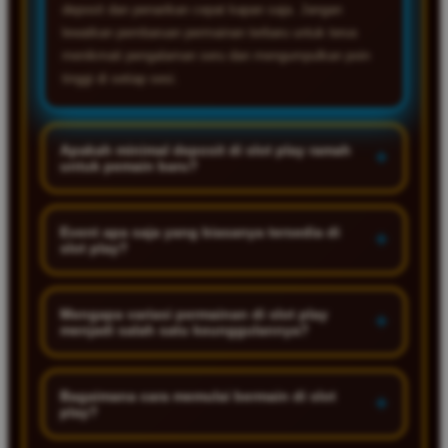
deposit dan penarikan cepat kapan saja. Jangan
lewatkan pembaruan permainan terbaru untuk terus
menikmati pengalaman seru dan mengumpulkan poin
tinggi di setiap sesi.
Apakah minimal deposit di slot play ramah
+
untuk pemain baru?
Setelah anda mendaftar, Anda dapat menggunakan tips
untuk menavigasi berbagai macam permainan kasino
Event apa saja yang biasanya tersedia di
+
slot play?
online, seperti slot atau games meja, untuk
meningkatkan pengalaman Anda misalnya dengan
Setelah mendaftar sebagai anggota, pengguna dapat
memilih permainan yang memiliki poin tinggi. Platform
memanfaatkan tips untuk menavigasi berbagai macam
Mengapa variasi permainan di slot play
ini menyediakan strategi untuk penggunaan efektif pada
+
menjadi salah satu keunggulannya?
permainan, misalnya memilih permainan slot dengan
bingo dan taruhan olahraga, seperti menganalisis
poin tinggi atau mempelajari strategi efektif untuk bingo
peringkat permainan untuk mengambil keputusan yang
Setelah daftar akun gratis, kamu dapat menggunakan
dan taruhan olahraga. Platform ini menyediakan
lebih hati-hati. Pengguna dapat mengakses sepuluh tips
tips dan strategi untuk menavigasi berbagai permainan
Bagaimana cara memulai bermain di slot
informasi terbaru tentang fitur-fitur seperti browsing
+
untuk mengelola akun mereka dengan mudah, seperti
play?
offered, misalnya memilih slot yang menawarkan poin
games, managing account, dan reviewing activity guna
beralih cepat antara kategori casino dan aktivitas
tinggi atau mempelajari ragam strategi bermain roulette.
membantu pengguna memaksimalkan pengalaman
Sebagai anggota baru, Anda bisa menggunakan tips