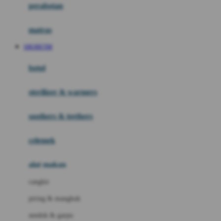
perabotan
Happy Tummy
Hauck
matras
Havaianas
SBOBET88
Hegen
botol
Hot Wheels
sterilizer & warmers
Hybrid
soothers & teethers
I
Inlacta DHA
celemek
Interlac
alat makan
Ivenet
cangkir
J
piring & mangkuk
Jack N Jill
sendok & garpu