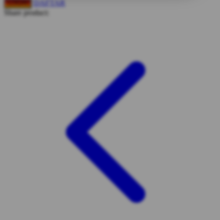
DAFTAR
LOGIN
Squishmallows
Share product:
Starbooks
Stick-O
Stokke
Sudocrem
Sumimo
Sunnylife
Sun-Staches
Swimava
T
Tommee Tippee
Trunki
Tutti Bambini