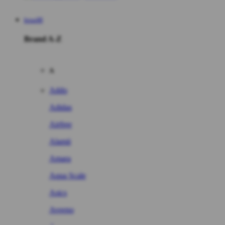
lexus88
Brand A-Z
A
Addo
Adidas
Airfree
Alamii
Amara
Aqua Scale
Asics
Aveeno