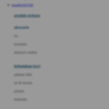
Awan
lexus88 DAFTAR
Azetabio
produk terbaru
B
aksesoris
Baabaasheepz
tas
Babiators
kacamata
Baby Dove
aksesoris rambut
Baby Jogger
Baby Rovega
kebutuhan bayi
Babybee
pakaian tidur
Banana Boat
set & terusan
Banz
piyama
Barbie
bodysuits
Beaba