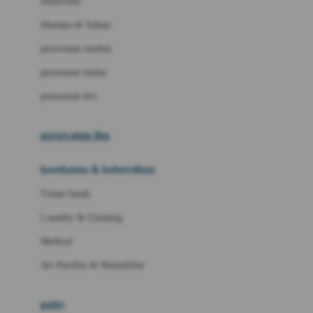
Sunscreen
London Taxi
Shampo & Sabun
Love To Dream
perawatan rambut
perawatan mulut
M
perawatan diri
Magformers
Mama's Choice
perawatan ibu
Mamas&Papas
kesehatan & kebersihan
Mamaway
Tissue basah
Maxi Cosi
Laundry & Cleaning
Megabloks
Medical
Micro
Air Purifier & Humidifier
MiDeer
Mimi & Lula
potty