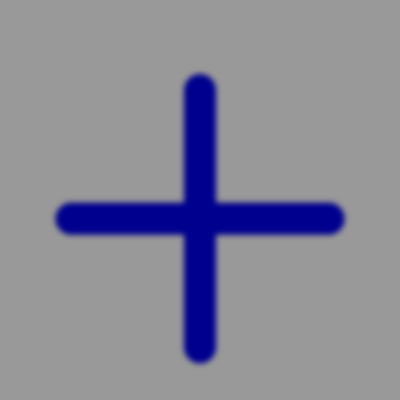
X
Xootz
Y
Yamatoya
Z
Zaxy
Zoggs
0-9
4Moms
59S