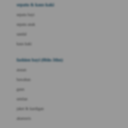
Beauty Barn
sepatu & kaus kaki
Bio Oil
sepatu bayi
Biolane
sepatu anak
Bite Fighters
sandal
Bizzi Growin
kaus kaki
Blackmores
fashion bayi (0bln-3thn)
Blooming Marvellous
atasan
Bonnels
bawahan
Bravado
gaun
Bruder
setelan
Brush Baby
jaket & kardigan
Buds Organics
aksesoris
Bugaboo