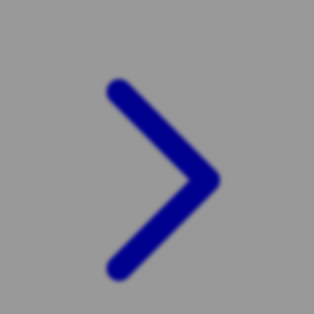
Twistshake
TY Toys
U
V
Veja
Vitaflow
Vtech
W
Waterland
Wellness