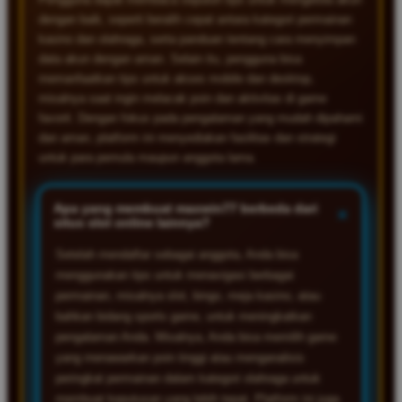
dengan baik, seperti beralih cepat antara kategori permainan
kasino dan olahraga, serta panduan tentang cara menyimpan
data akun dengan aman. Selain itu, pengguna bisa
memanfaatkan tips untuk akses mobile dan desktop,
misalnya saat ingin melacak poin dan aktivitas di game
favorit. Dengan fokus pada pengalaman yang mudah dipahami
dan aman, platform ini menyediakan fasilitas dan strategi
untuk para pemula maupun anggota lama.
Apa yang membuat maxwin77 berbeda dari
+
situs slot online lainnya?
Setelah mendaftar sebagai anggota, Anda bisa
menggunakan tips untuk menavigasi berbagai
permainan, misalnya slot, bingo, meja kasino, atau
bahkan bidang sports game, untuk meningkatkan
pengalaman Anda. Misalnya, Anda bisa memilih game
yang menawarkan poin tinggi atau menganalisis
peringkat permainan dalam kategori olahraga untuk
membuat keputusan yang lebih tepat. Platform ini juga