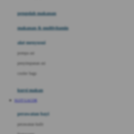
Joie
pengolah makanan
Joolz
Jujube
makanan & multivitamin
K
alat menyusui
Kiddycuts
pompa asi
Kumon
penyimpanan asi
L
cooler bags
Leapfrog
kursi makan
Leclerc
SLOT GACOR
Lee Vierra
Lillebaby
perawatan bayi
Little Bird Told Me
perawatan kulit
Little Miss Janis