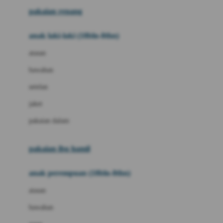
Buggygear
pakaian renang
Bumkins
anak laki-laki (18bln-8thn)
C
atasan
Cetaphil
bawahan
Chicco
setelan
Childlife
jaket
Clevamama
pakaian dalam
Cocolatte
Cottonseeds
pakaian ibu hamil
Cozy N Safe
anak perempuan (18bln-8thn)
Crane
atasan
Cybex
bawahan
D