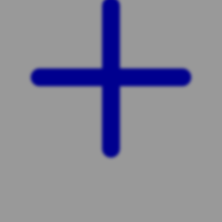
X
Xootz
Y
Yamatoya
Z
Zaxy
Zoggs
0-9
4Moms
59S