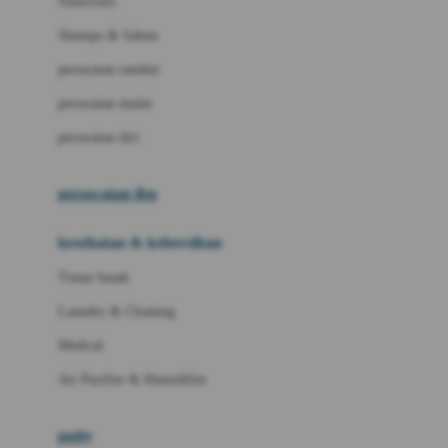
Sunscreen
London Taxi
Shampo & Sabun
Love To Dream
perawatan rambut
perawatan mulut
M
perawatan diri
Magformers
Mama's Choice
perawatan ibu
Mamas&Papas
kesehatan & kebersihan
Mamaway
Tissue basah
Maxi Cosi
Laundry & Cleaning
Megabloks
Medical
Micro
Air Purifier & Humidifier
MiDeer
Mimi & Lula
potty