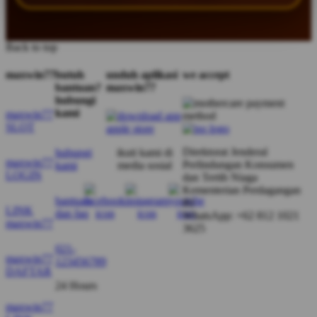
SLOT
Direktorat Jenderal
hubungi
ikuti kami di
maxwin77
Perlindungan Konsumen
kami
media sosial
LOGIN
dan Tertib Niaga
Kementerian Perdagangan
bantuan
RI
LINK
dan faq
WhatsApp: +62 812 1021
maxwin77
3625
021-
maxwin77
123456789
DAFTAR
24 Hours
maxwin77
LINK
DAFTAR
maxwin77
maxwin77
TOGEL