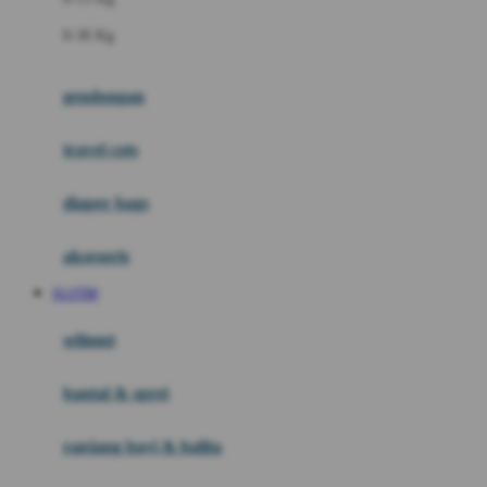
Felt So Sweet
0-36 Kg
Fisher Price
Flipper
gendongan
Friends Of Sally
travel cots
G
diaper bags
Gb
Geko
aksesoris
Graco
SLOT88
Gund
selimut
H
bantal & sprei
Habbie
Haenim
ranjang bayi & balita
Happy Horse