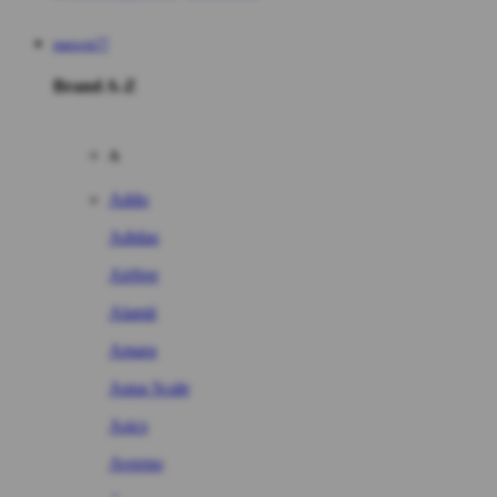
maxwin77
Brand A-Z
A
Addo
Adidas
Airfree
Alamii
Amara
Aqua Scale
Asics
Aveeno