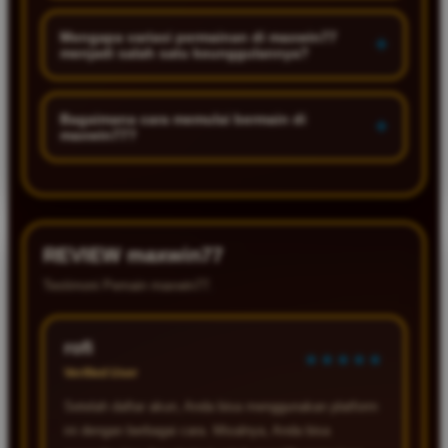
Setelah mendaftar sebagai anggota, kamu bisa
menyediakan strategi untuk penggunaan bingo dan
langsung memakai tips untuk menavigasi berbagai
Mengapa variasi permainan di maxwin77
sports betting secara efektif, seperti mempelajari tren
+
menjadi salah satu keunggulannya?
macam permainan online, misalnya memilih permainan
performa tim favorit. Pengguna dapat mengakses
slot yang memberikan banyak poin atau mempelajari
sepuluh tips untuk mengelola akun dengan baik, seperti
Platform ini menawari berbagai macam permainan
strategi bermain di meja kasino. Selain itu, platform ini
beralih cepat antara kategori kasino dan olahraga serta
kasino digital online, mulai dari slot, bingo, hingga game
Bagaimana cara memulai bermain di
juga menyediakan tips untuk menggunakan fitur bingo
+
memahami fitur deposit dan withdrawal yang aman dan
maxwin77?
meja dan sports-related gaming. After registering, users
dan taruhan olahraga secara efektif, seperti
cepat. Selain itu, dengan mengikuti tips terkini,
can explore the platform's features, such as browsing
menganalisis peringkat permainan untuk membuat
Setelah mendaftar sebagai anggota baru, Anda dapat
pengguna bisa mendapatkan pengalaman bermain yang
games by category and managing their accounts for a
keputusan lebih bijaksana. Untuk mengelola akunmu
menggunakan berbagai tips untuk menavigasi dunia
optimal, mulai dari menjelajahi pilihan permainan baru
seamless experience. For instance, you can utilize tips
dengan baik, kamu bisa mengikuti sepuluh tips tentang
online ini. Misalnya, coba fokus pada permainan slot
hingga memaksimalkan poin mereka dalam setiap
to navigate through different games like slots, or
cara beralih cepat antara kategorinya, misalnya
yang menawarkan poin tinggi atau pelajari strategi
kategori.
perhaps learn strategies for effective bingo gameplay
REVIEW maxwin77
mengakses kategori kasino atau olahraga terbaru
efektif untuk bingo dan taruhan olahraga melalui
and sports betting. The platform also provides quick
dengan mudah. Kamu juga bisa menemukan tips untuk
Testimoni Pemain maxwin77.
analisis peringkat permainan. Platform ini juga
access updates about the latest games available,
deposit dan penarikan yang lebih cepat, atau
menyediakan tips praktis untuk mengelola akun dengan
allowing users to stay informed about new additions and
mengetahui cara memeriksa pembaruan permainan
baik, seperti beralih cepat antara kategori kasino dan
improvements.
terbaru dalam aplikasi ini untuk mendapatkan
dina
sports dengan panduan keamanan yang aman. Anda
pengalaman optimal.
dapat mempercepat proses deposit dan penarikan
Verified User
dengan menerapkan strategi yang dibagikan, serta
melacak progres Anda dengan tools akun yang
tersedia. Untuk meningkatkan pengalaman bermain,