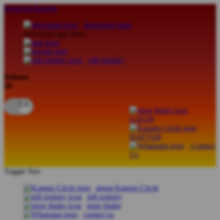
lewati ke Konten
download apps
download app from:
gift registry
Bahasa
ID
LOGIN
DAFTAR
Contact
Us
Toggle Nav
about Kanmo Circle
gift registry
store finder
contact us