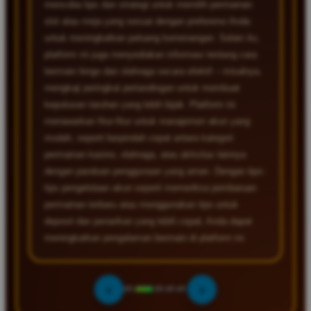
cobalah menjelajahi fitur-fitur terbaru seperti pilihan
permainan terbaru dan tips untuk memaksimalkan poin
Anda setiap hari. Ingatlah bahwa platform ini dirancang
agar mudah digunakan dan ramah pengguna, sehingga
Anda dapat fokus pada kesenangan bermain berbagai
permainan seperti slot, table games, atau sports
betting!
‹
›
Back to top
maxwin77
butuh
unduh aplikasi
we accept
bantuan?
maxwin77
hubungi
kami
maxwin77