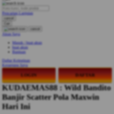
O
Pencarian Lanjutan
Oh Ma Grain
cancel
Okiedog
Cari
cancel
P
Akun Saya
Masuk / buat akun
Peachy
buat akun
Phil & Ted's
Bantuan
Philips Avent
Daftar Keinginan
Keranjang Saya
Pigeon
LOGIN
DAFTAR
Playgro
KUDAEMAS88 : Wild Bandito
Poled Global
Banjir Scatter Pola Maxwin
Ponycycle
Puma
Hari Ini
Pureats