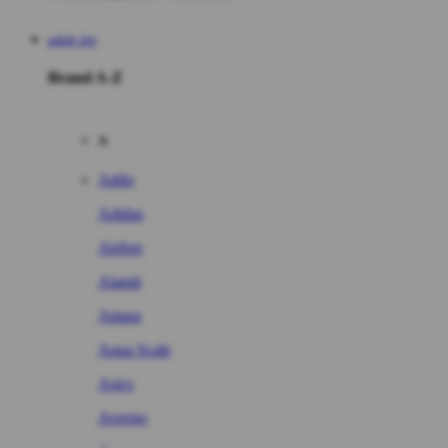
pakde slot
Brand A-Z
A
Addo
Adidas
Airfree
Alamii
Amara
Aqua Scale
Asics
Aveeno