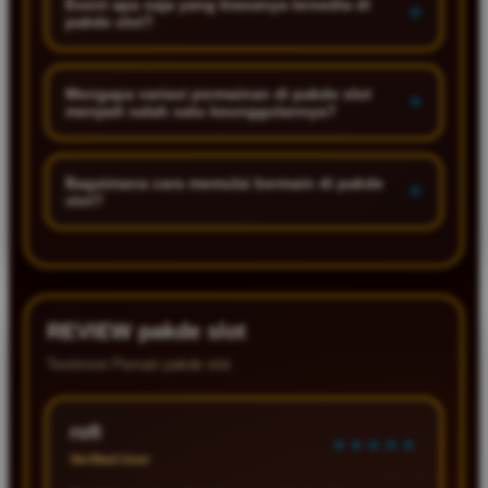
Event apa saja yang biasanya tersedia di
+
pakde slot?
pilihan permainan secara langsung, seperti slot digital,
bingo, dan beragam permainan meja kasino. Selain itu,
Setelah kamu register atau mendaftar sebagai anggota
platform ini juga menawarkan kesempatan untuk
baru, kamu bisa memanfaatkan berbagai tips untuk
Mengapa variasi permainan di pakde slot
mencoba taruhan olahraga favorit Anda dengan
+
menjadi salah satu keunggulannya?
memaksimalkan pengalaman bermain di platform ini.
menyediakan tips strategi untuk analisis peringkat
Misalnya, kamu dapat mempelajari beberapa strategi
permainan dan pengambilan keputusan yang lebih
Setelah kamu mendaftar sebagai anggota, platform ini
untuk memilih permainan kasino yang memiliki poin
bijaksana. Misalnya, Anda dapat mempelajari cara
menyediakan banyak tips serta strategi yang dapat
Bagaimana cara memulai bermain di pakde
tinggi, atau mencoba memahami cara mengelola akun
+
cepat beralih antara kategori permainan seperti kasino
slot?
membantumu meningkatkan pengalaman bermain.
dengan efektif. Platform ini juga menyediakan strategi
dan olahraga, serta memantau aktivitas akun Anda
Misalnya, untuk permainan slot, kamu bisa memilih
untuk penggunaan bingo dan taruhan olahraga yang
Platform ini menyediakan berbagai macam permainan,
dengan mudah. Pengguna dapat mencari informasi
game yang menawarkan poin tinggi atau mempelajari
efektif, seperti menganalisis peringkat permainan
mulai dari kasino digital seperti slot dan bingo hingga
tentang tips terbaru untuk melakukan deposit dan
strategi agar mendapatkan kombinasi simbol yang
sebelum mengambil keputusan. Selain itu, kamu juga
meja games dan taruhan olahraga. Untuk membantu
penarikan yang cepat dan aman, atau mencoba sepuluh
menguntungkan. Platform ini juga menjabarkan cara
bisa melihat tips harian dalam bentuk panduan
Anda mendapatkan pengalaman terbaik, tersedia tips
tips untuk memaksimalkan pengalaman pengguna
efektif untuk bermain bingo dan taruhan olahraga
REVIEW pakde slot
penggunaan aman dengan caranya, seperti cepat
dan strategi untuk mengeksplorasi kategori game.
mereka. Platform ini dirancang untuk memberitahukan
seperti menganalisis peringkat permainan untuk
beralih antara permainan kasino dan aktivitas olahraga
Testimoni Pemain pakde slot.
Misalnya, Anda dapat memeriksa peringkat game untuk
update terbaru dan memberikan panduan agar kamu
membuat keputusan yang lebih strategis. Selain itu
yang tersedia. Untuk pengalaman optimal, manfaatkan
mengetahui mana yang paling populer atau mencari
bisa mengakses berbagai macam permainan dan
kamu juga bisa menemukan sepuluh tips praktis untuk
tips yang tersedia untuk memaksimalkan poin ,
game baru untuk dicoba. Selain itu, dengan fitur akun
merasakan keseruan platform ini.
mengelola akunmu, misalnya bagaimana beralih cepat
dina
mencoba berbagai kategori permainan baru, atau
mudah digunakan, Anda dapat melacak poin dan
★★★★★
antara kategori permainan kasino dan olahraga, dengan
Verified User
melacak perkembanganmu dengan alat manajemen
aktivitas Anda secara cepat. Pengguna juga dapat
panduan agar prosesnya aman dan mudah dilakukan.
akun di aplikasi atau website.