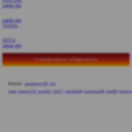
pakde slot
LINK
DAFTAR
pakde slot
pakde slot
TOGEL
SITUS
pakde slot
© Copyright pakde slot. All Rights Reserved.
Related:
supermoney88
slot
resmi
mantul138
nusa365
asia77
sukaslot88
kaisartoto88
bola88
menang