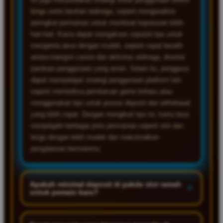
bingo serta taruhan olahraga, seperti menganalisis
peringkat permainan untuk membuat keputusan lebih
hati-hati. Kamu dapat mengakses sepuluh tips untuk
mengelola akun dengan mudah, seperti cepat beralih
antara kategori casino dan aktivitas olahraga, disertai
panduan penggunaan yang aman. Selain itu, pengguna
dapat mempelajari strategi penggunaan platform lain
seperti memeriksa pembaruan game terbaru atau
menggunakan tips untuk proses deposit dan withdrawal
yang lebih cepat. Dengan mengikuti tips ini, kamu bisa
menjelajahi berbagai jenis permainan seperti slot dan
bingo dengan lebih mudah dan maksimalkan
pengalaman bermainmu.
Apakah minimal deposit di pakde slot ramah
+
untuk pemain baru?
Setelah mendaftar sebagai anggota, Anda dapat
menggunakan platform ini untuk menjelajahi berbagai