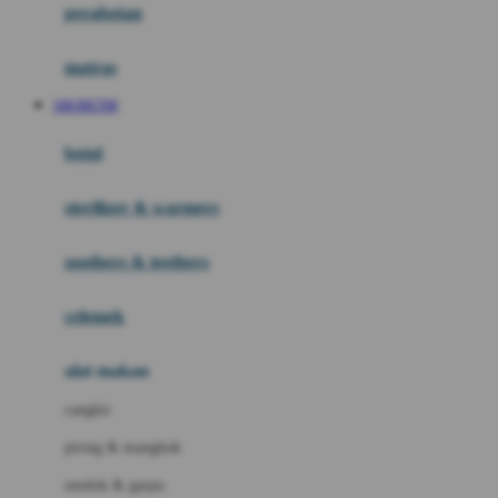
perabotan
Happy Tummy
Hauck
matras
Havaianas
SBOBET88
Hegen
botol
Hot Wheels
sterilizer & warmers
Hybrid
soothers & teethers
I
Inlacta DHA
celemek
Interlac
alat makan
Ivenet
cangkir
J
piring & mangkuk
Jack N Jill
sendok & garpu