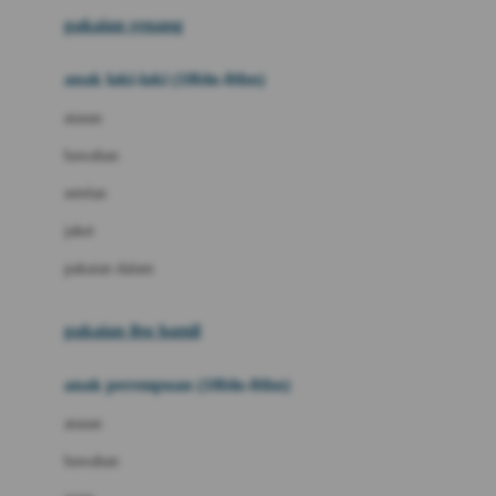
Buggygear
pakaian renang
Bumkins
anak laki-laki (18bln-8thn)
C
atasan
Cetaphil
bawahan
Chicco
setelan
Childlife
jaket
Clevamama
pakaian dalam
Cocolatte
Cottonseeds
pakaian ibu hamil
Cozy N Safe
anak perempuan (18bln-8thn)
Crane
atasan
Cybex
bawahan
D