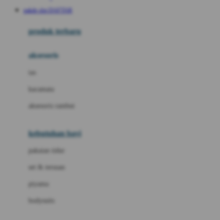
Awan
pakde slot DAFTAR
Azetabio
produk terbaru
B
aksesoris
Baabaasheepz
tas
Babiators
kacamata
Baby Dove
aksesoris rambut
Baby Jogger
Baby Rovega
kebutuhan bayi
Babybee
pakaian tidur
Banana Boat
set & terusan
Banz
piyama
Barbie
bodysuits
Beaba