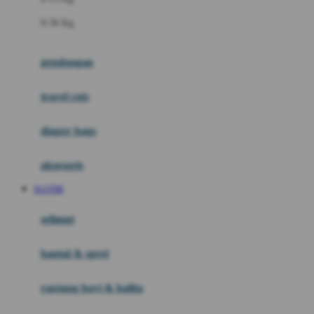
Felt So Sweet
0-36 Kg
Fisher Price
Flipper
gendongan
Friends Of Sally
travel cots
G
diaper bags
Gb
Geko
aksesoris
Graco
SLOT88
Gund
selimut
H
bantal & sprei
Habbie
Haenim
ranjang bayi & balita
Happy Horse