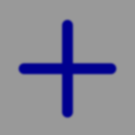
X
Xootz
Y
Yamatoya
Z
Zaxy
Zoggs
0-9
4Moms
59S