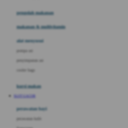
Joie
pengolah makanan
Joolz
Jujube
makanan & multivitamin
K
alat menyusui
Kiddycuts
pompa asi
Kumon
penyimpanan asi
L
cooler bags
Leapfrog
kursi makan
Leclerc
SLOT GACOR
Lee Vierra
Lillebaby
perawatan bayi
Little Bird Told Me
perawatan kulit
Little Miss Janis