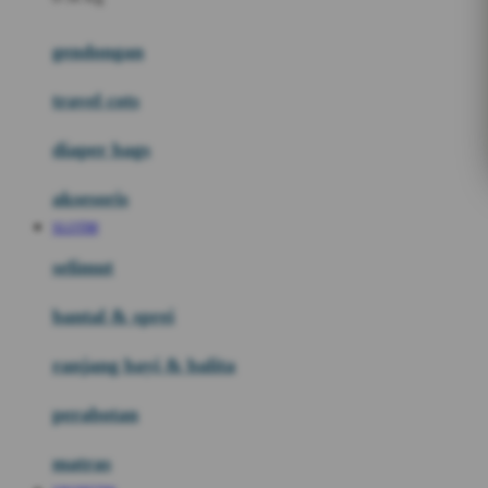
gendongan
travel cots
diaper bags
aksesoris
SLOT88
selimut
bantal & sprei
ranjang bayi & balita
perabotan
matras