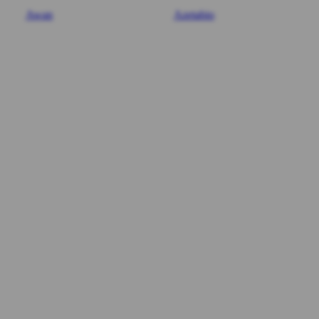
Awan
Azetabio