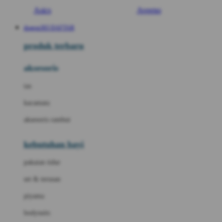
Asics
Aveeno
dragon303 DAFTAR
produk terbaru
aksesoris
tas
kacamata
aksesoris rambut
kebutuhan bayi
pakaian tidur
set & terusan
piyama
bodysuits