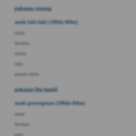
pakaian renang
anak laki-laki (18bln-8thn)
atasan
bawahan
setelan
jaket
pakaian dalam
pakaian ibu hamil
anak perempuan (18bln-8thn)
atasan
bawahan
gaun