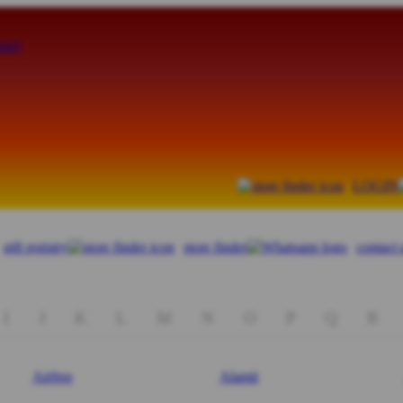
istry
LOGIN
gift registry
store finder
contact 
I
J
K
L
M
N
O
P
Q
R
Airfree
Alamii