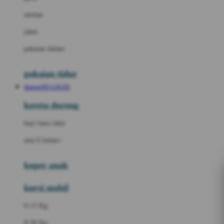
setelan
jaket
pakaian dalam
pakaian tidur
dragon303 LOGIN
kereta dorong
bayi baru lahir
usia 6 bulan+
koper anak
kursi mobil
0-13 Kg
0-36 Kg