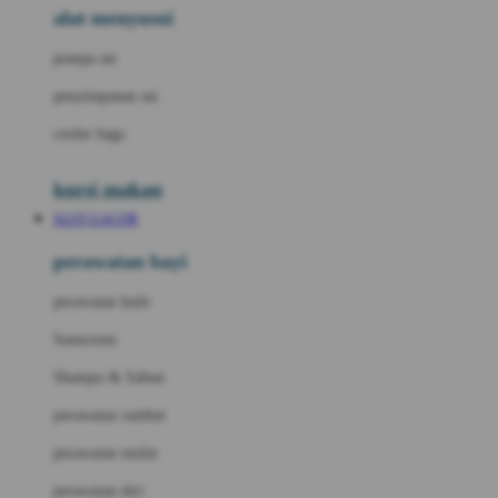
alat menyusui
pompa asi
penyimpanan asi
cooler bags
kursi makan
SLOT GACOR
perawatan bayi
perawatan kulit
Sunscreen
Shampo & Sabun
perawatan rambut
perawatan mulut
perawatan diri