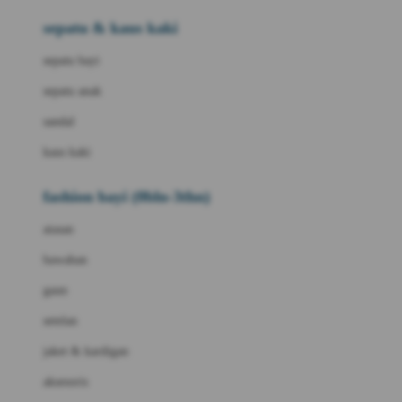
sepatu & kaus kaki
sepatu bayi
sepatu anak
sandal
kaus kaki
fashion bayi (0bln-3thn)
atasan
bawahan
gaun
setelan
jaket & kardigan
aksesoris