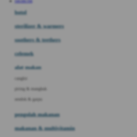
SBOBET88
botol
sterilizer & warmers
soothers & teethers
celemek
alat makan
cangkir
piring & mangkuk
sendok & garpu
pengolah makanan
makanan & multivitamin