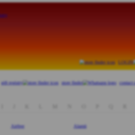
istry
LOGIN
gift registry
store finder
contact 
I
J
K
L
M
N
O
P
Q
R
Airfree
Alamii