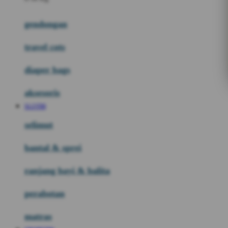
gendongan
travel cots
diaper bags
aksesoris
SLOT88
selimut
bantal & sprei
ranjang bayi & balita
perabotan
matras