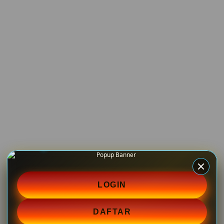
LOGIN
DAFTAR