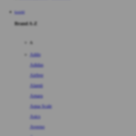
kopi4d
Brand A-Z
A
Addo
Adidas
Airfree
Alamii
Amara
Aqua Scale
Asics
Aveeno