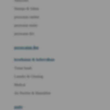
Sunscreen
London Taxi
Shampo & Sabun
Love To Dream
perawatan rambut
perawatan mulut
M
perawatan diri
Magformers
Mama's Choice
perawatan ibu
Mamas&Papas
kesehatan & kebersihan
Mamaway
Tissue basah
Maxi Cosi
Laundry & Cleaning
Megabloks
Medical
Micro
Air Purifier & Humidifier
MiDeer
Mimi & Lula
potty