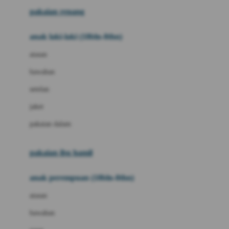
Buggygear
pakaian renang
Bumkins
anak laki-laki (18bln-8thn)
C
atasan
Cetaphil
bawahan
Chicco
setelan
Childlife
jaket
Clevamama
pakaian dalam
Cocolatte
Cottonseeds
pakaian ibu hamil
Cozy N Safe
anak perempuan (18bln-8thn)
Crane
atasan
Cybex
bawahan
D