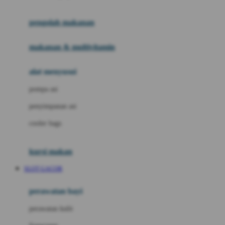
Joie
pengolah makanan
Joolz
Jujube
makanan & multivitamin
K
alat menyusui
Kiddycuts
pompa asi
Kumon
penyimpanan asi
L
cooler bags
Leapfrog
kursi makan
Leclerc
SLOT GACOR
Lee Vierra
Lillebaby
perawatan bayi
Little Bird Told Me
perawatan kulit
Little Miss Janis