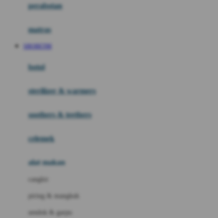
perabotan
Happy Tummy
Hauck
matras
Havaianas
SBOBET88
Hegen
botol
Hot Wheels
sterilizer & warmers
Hybrid
soothers & teethers
I
Inlacta DHA
celemek
Interlac
alat makan
Ivenet
cangkir
J
piring & mangkuk
Jack N Jill
sendok & garpu