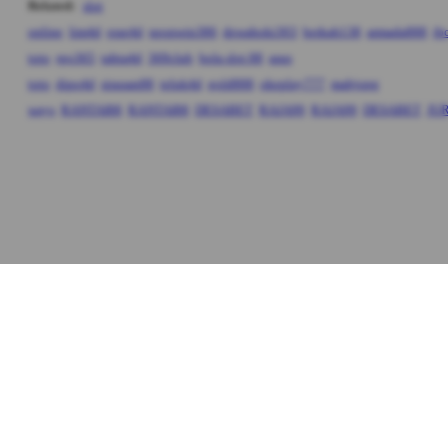
kopi4d
TOGEL
SITUS
kopi4d
© Copyright kopi4d. All Rights Reserved.
Related:
slot
online
lim4d
esse4d
neonwin386
dewahoki303
berkah138
armada888
ib
toto
rgo365
tahta4d
369club
bola slot 88
asus
toto
dipo4d
sisusan88
teluk4d
gold888
okeplay777
mahjong
ways
RANTAI88
RANTAI88
DESABET
RAJA99
RAJA99
DESABET
JU