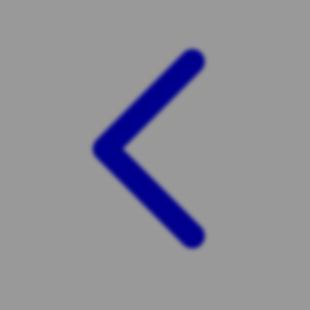
Squishmallows
Starbooks
Stick-O
Stokke
Sudocrem
Sumimo
Sunnylife
Sun-Staches
Swimava
T
Tommee Tippee
Trunki
Tutti Bambini