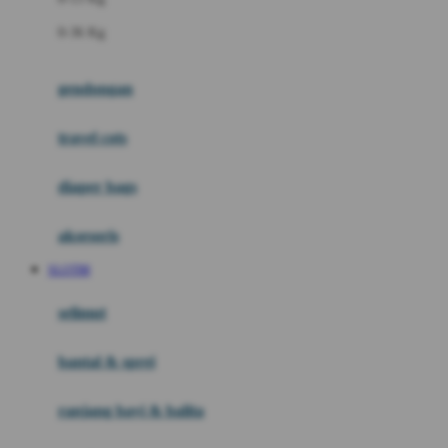
Felt So Sweet
0-36 Kg
Fisher Price
Flipper
gendongan
Friends Of Sally
travel cots
G
diaper bags
Gb
Geko
aksesoris
Graco
SLOT88
Gund
selimut
H
bantal & sprei
Habbie
Haenim
ranjang bayi & balita
Happy Horse