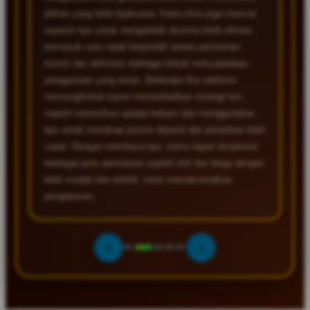
efektif.
permainan untuk membantu membuat keputusan lebih
hati-hati. Pengguna dapat dengan mudah mengakses
informasi tentang cara mengelola akun, seperti beralih
cepat antara kategori kasino dan olahraga, bahkan
panduan mengenai deposit dan penarikan yang aman.
Tips penggunaan platform ini juga bisa membantu
dalam menjelajahi berbagai permainan baru dengan
strategi untuk memaksimalkan pengalaman mereka.
Secara keseluruhan, platform ini bertujuan untuk
memberikan gambaran yang jelas dan mudah dipahami
agar pengguna dapat menikmati berbagai permainan
seperti slot, bingo, dan olahraga secara
menyenangkan.
‹
›