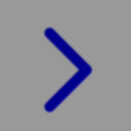
Twistshake
TY Toys
U
V
Veja
Vitaflow
Vtech
W
Waterland
Wellness