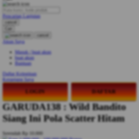
O
Pencarian Lanjutan
Oh Ma Grain
cancel
Okiedog
Cari
cancel
P
Akun Saya
Masuk / buat akun
Peachy
buat akun
Phil & Ted's
Bantuan
Philips Avent
Daftar Keinginan
Keranjang Saya
Pigeon
LOGIN
DAFTAR
Playgro
GARUDA138 : Wild Bandito
Poled Global
Siang Ini Pola Scatter Hitam
Ponycycle
Puma
Serendah
Rp 10.000
Pureats