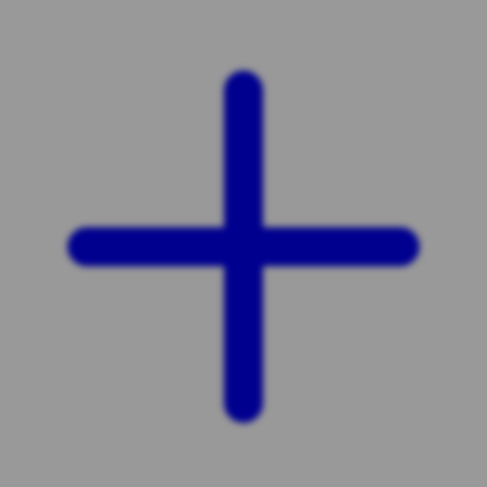
X
Xootz
Y
Yamatoya
Z
Zaxy
Zoggs
0-9
4Moms
59S