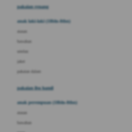
Buggygear
pakaian renang
Bumkins
anak laki-laki (18bln-8thn)
C
atasan
Cetaphil
bawahan
Chicco
setelan
Childlife
jaket
Clevamama
pakaian dalam
Cocolatte
Cottonseeds
pakaian ibu hamil
Cozy N Safe
anak perempuan (18bln-8thn)
Crane
atasan
Cybex
bawahan
D