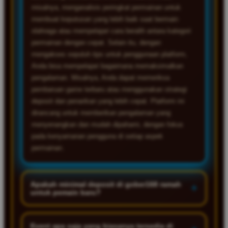
misalnya, menganalisis peringkat permainan untuk
membuat keputusan yang lebih baik saat bermain
olahraga atau mempelajari cara beralih antara kategori
permainan dengan cepat. Selain itu, dengan
mengakses sepuluh tips untuk penggunaan platform,
Anda bisa mempelajari bagaimana memaksimalkan
pengalaman. Misalnya, Anda dapat memeriksa
pembaruan game terbaru atau menggunakan strategi
deposit dan penarikan yang lebih cepat. Platform ini
dirancang untuk memberikan pengalaman yang
menyenangkan dan mudah dipahami, dengan fokus
pada kenyamanan pengguna di setiap aspek
permainan.
Apakah minimal deposit di gober168 ramah
+
untuk pemain baru?
Setelah register sebagai anggota, kamu langsung bisa
menikmati berbagai permainan mulai dari slot, bingo,
Event apa saja yang biasanya tersedia di