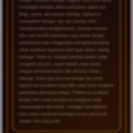
gunakan tips untuk deposit dan penarikan yang lebih
cepat. Cara mudah lainnya adalah dengan mengikuti
cepat melalui aplikasi atau website platform. Platform
sepuluh tips yang tersedia untuk memaksimalkan
ini juga menawarkan tips untuk akses mobile dan
pengalamanmu di platform ini.
desktop, di mana kamu bisa melacak permainan dan
poin dengan mudah menggunakan alat akun. Dengan
tips dan strategi ini, platform ini memfokuskan pada
pengalaman yang ramah pengguna agar bermain seperti
slot dan olahraga menjadi lebih mudah dan
menyenangkan.