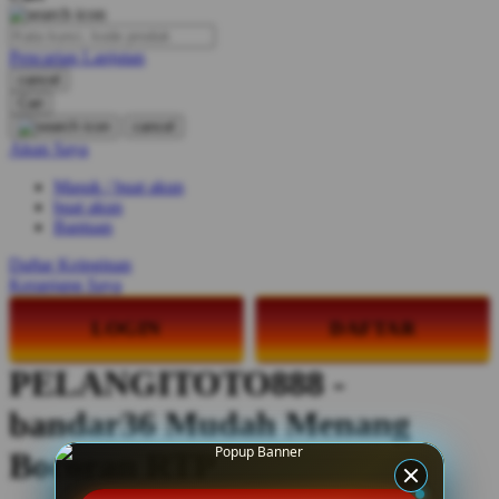
O
Pencarian Lanjutan
Oh Ma Grain
cancel
Okiedog
Cari
cancel
P
Akun Saya
Masuk / buat akun
Peachy
buat akun
Phil & Ted's
Bantuan
Philips Avent
Daftar Keinginan
Keranjang Saya
Pigeon
LOGIN
DAFTAR
Playgro
PELANGITOTO888 -
Poled Global
bandar36 Mudah Menang
Ponycycle
Puma
Bocoran RTP
Pureats