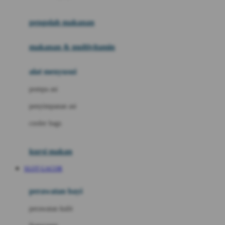
Joie
pengolah makanan
Joolz
Jujube
makanan & multivitamin
K
alat menyusui
Kiddycuts
pompa asi
Kumon
penyimpanan asi
L
cooler bags
Leapfrog
kursi makan
Leclerc
SLOT GACOR
Lee Vierra
Lillebaby
perawatan bayi
Little Bird Told Me
perawatan kulit
Little Miss Janis