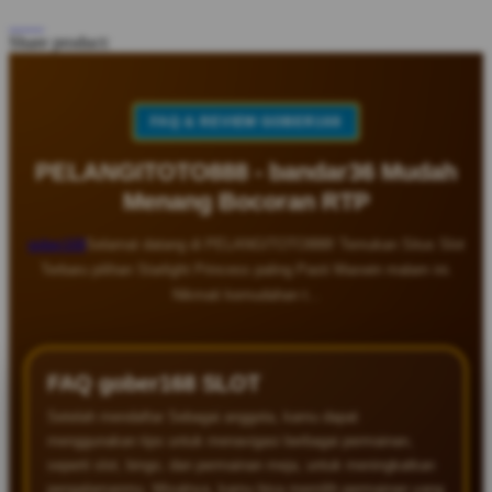
Share product:
FAQ & REVIEW GOBER168
PELANGITOTO888 - bandar36 Mudah
Menang Bocoran RTP
gober168
Selamat datang di PELANGITOTO888! Temukan Situs Slot
Terbaru pilihan Starlight Princess paling Pasti Maxwin malam ini.
Nikmati kemudahan t...
FAQ gober168 SLOT
Setelah mendaftar Sebagai anggota, kamu dapat
menggunakan tips untuk menavigasi berbagai permainan,
seperti slot, bingo, dan permainan meja, untuk meningkatkan
pengalamanmu. Misalnya, kamu bisa memilih permainan yang