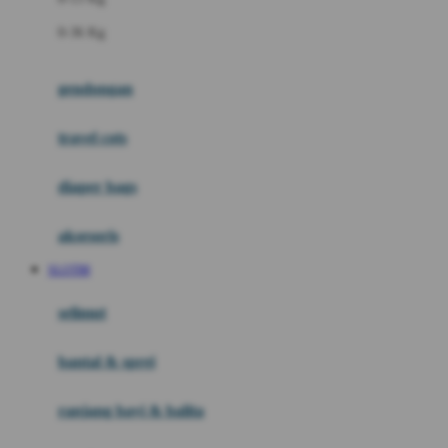
Felt So Sweet
0-36 Kg
Fisher Price
Flipper
gendongan
Friends Of Sally
travel cots
G
diaper bags
Gb
Geko
aksesoris
Graco
SLOT88
Gund
selimut
H
bantal & sprei
Habbie
Haenim
ranjang bayi & balita
Happy Horse