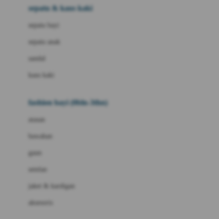
Beauty Barn
sepatu & kaus kaki
Bio Oil
sepatu bayi
Biolane
sepatu anak
Bite Fighters
sandal
Bizzi Growin
kaus kaki
Blackmores
fashion bayi (0bln-3thn)
Blooming Marvellous
atasan
Bonnels
bawahan
Bravado
gaun
Bruder
setelan
Brush Baby
jaket & kardigan
Buds Organics
aksesoris
Bugaboo