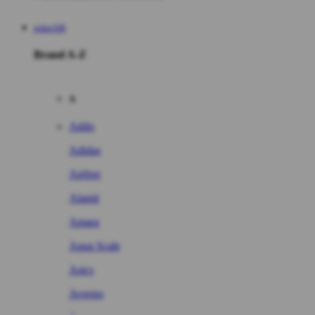
gober168
Brand A-Z
A
Addo
Adidas
Airfree
Alamii
Amara
Aqua Scale
Asics
Aveeno