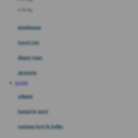
Felt So Sweet
0-36 Kg
Fisher Price
Flipper
gendongan
Friends Of Sally
travel cots
G
diaper bags
Gb
Geko
aksesoris
Graco
SLOT88
Gund
selimut
H
bantal & sprei
Habbie
Haenim
ranjang bayi & balita
Happy Horse