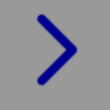
Twistshake
TY Toys
U
V
Veja
Vitaflow
Vtech
W
Waterland
Wellness