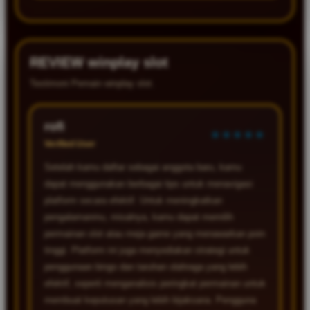
olahraga untuk membuat keputusan yang lebih hati-hati
Setelah kamu mendaftar sebagai anggota baru,
keanggotaan kamu.
memilih permainan dengan poin tinggi atau mempelajari
atau mengikuti berita terbaru performa tim kesukaan.
terdapat berbagai tips dan strategi untuk
strategi penggunaan platform untuk taruhan olahraga.
Pengguna dapat membaca sepuluh tips untuk
memaksimalkan pengalamanmu. Misalnya, kamu bisa
Platform ini juga menyediakan tips manajemen akun
mengelola akun dengan baik, seperti beralih cepat
mempelajari cara menavigasi game slot atau permainan
seperti cara beralih cepat antara game casino dan
REVIEW winplay slot
antara kategori permainan kasino dan olahraga, serta
meja untuk meningkatkan peluang menang. Platform ini
aktivitas olahraga, serta panduan untuk memastikan
panduan tentang cara menyimpan data akun dengan
Testimoni Pemain winplay slot.
juga menyediakan strategi untuk penggunaan efektif
keamanan prosesnya. Selain itu, pengguna dapat
aman. Selain itu, pengguna bisa memanfaatkan tips
bingo dan taruhan olahraga, seperti menganalisis
mengakses tips-tips tentang caradeposit dan
untuk akses mobile dan desktop, misalnya saat ingin
peringkat permainan untuk membuat keputusan yang
melakukan penarikan yang lebih cepat, memeriksa
dina
melacak poin dan aktivitas di game favorit. Dengan
lebih hati-hati. Selain itu, platform ini menawarkan tips
★★★★★
pembaruan permainan terbaru atau menyimak strategi
Verified User
fokus pada pengalaman yang mudah dipahami dan
untuk mengelola akun dengan mudah, misalnya untuk
penggunaan platform.
aman, platform ini menyediakan fasilitas dan strategi
beralih cepat antara kategori kasino dan aktivitas
Setelah mendaftar, kamu bisa menggunakan tips untuk
untuk para pemula maupun anggota lama.
olahraga atau mengakses sepuluh cara untuk deposit
menavigasi berbagai macam permainan, misalnya
dan penarikan yang lebih cepat. Pengguna juga bisa
memilih kategori berdasarkan minat atau melihat
mendapatkan update terbaru tentang game kesukaan
peringkat permainan terbaru. Selain itu, platform ini
mereka melalui aplikasi dan desktop platform ini.
menyediakan strategi untuk penggunaan efektif bingo
Dengan tips-tips praktis ini, platform tersebut
dan taruhan olahraga, seperti menganalisis
membantu kamu menjelajahi berbagai pilihan game
pertandingan sebelumnya untuk membuat keputusan
seperti slot dan bingo dengan lebih mudah dan
yang lebih hati-hati. Jika kamu ingin mencoba
menyenangkan.
permainan baru, platform ini menawarkan fitur trial