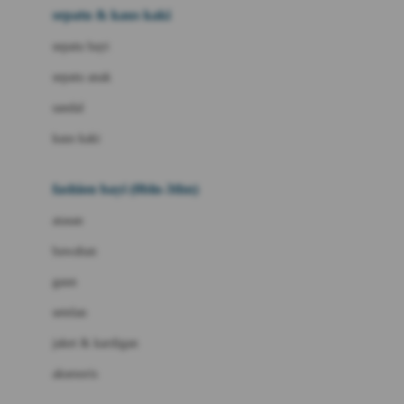
Beauty Barn
sepatu & kaus kaki
Bio Oil
sepatu bayi
Biolane
sepatu anak
Bite Fighters
sandal
Bizzi Growin
kaus kaki
Blackmores
fashion bayi (0bln-3thn)
Blooming Marvellous
atasan
Bonnels
bawahan
Bravado
gaun
Bruder
setelan
Brush Baby
jaket & kardigan
Buds Organics
aksesoris
Bugaboo