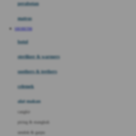
perabotan
Happy Tummy
Hauck
matras
Havaianas
SBOBET88
Hegen
botol
Hot Wheels
sterilizer & warmers
Hybrid
soothers & teethers
I
Inlacta DHA
celemek
Interlac
alat makan
Ivenet
cangkir
J
piring & mangkuk
Jack N Jill
sendok & garpu