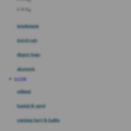
Felt So Sweet
0-36 Kg
Fisher Price
Flipper
gendongan
Friends Of Sally
travel cots
G
diaper bags
Gb
Geko
aksesoris
Graco
SLOT88
Gund
selimut
H
bantal & sprei
Habbie
Haenim
ranjang bayi & balita
Happy Horse