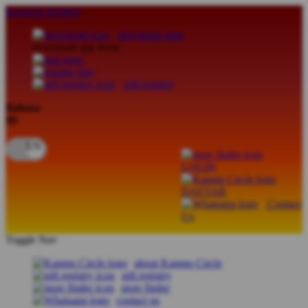
lewati ke Konten
download apps
download app from:
gift registry
Bahasa
ID
LOGIN
DAFTAR
Contact
Us
Toggle Nav
about Kanmo Circle
gift registry
store finder
contact us