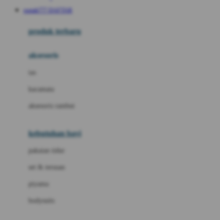
Awan
rupiah777 DAFTAR
Azetabio
produk terbaru
B
aksesoris
Baabaasheepz
tas
Babiators
kacamata
Baby Dove
aksesoris rambut
Baby Jogger
Baby Rovega
kebutuhan bayi
Babybee
pakaian tidur
Banana Boat
set & terusan
Banz
piyama
Barbie
bodysuits
Beaba