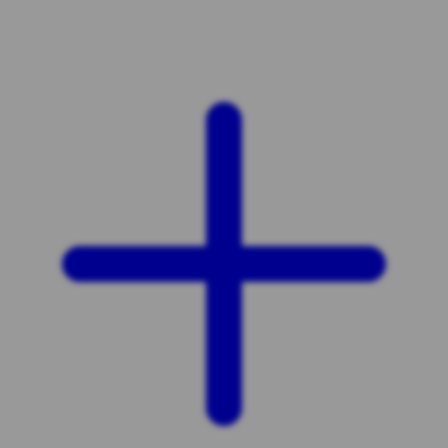
X
Xootz
Y
Yamatoya
Z
Zaxy
Zoggs
0-9
4Moms
59S