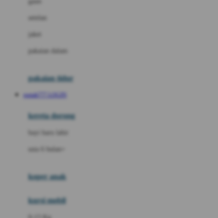
gaun
Dae Organics
setelan
Docare
jaket
Doona
pakaian dalam
Down To Earth
Drew
pakaian tidur
Dr. Brown's
rupiah777 LOGIN
E
kereta dorong
ELC
bayi baru lahir
Ergobaby
usia 6 bulan+
Expert Care
koper anak
Ezyroller
kursi mobil
F
0-13 Kg