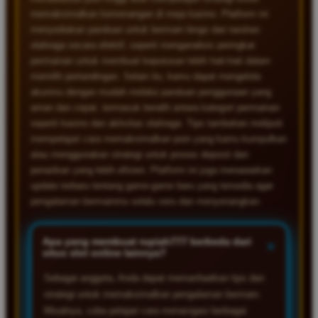
memaksimalkan kemenangan di meja kasino. Platform ini
menyediakan panduan untuk bermain bingo dan taruhan
olahraga secara efektif, seperti menganalisis peringkat
permainan untuk membuat keputusan lebih hati-hati dalam
memilih pertandingan. Selain itu, kamu dapat mengelola
akunmu dengan mudah melalui panduan penggunaan yang
aman dan cepat, termasuk beralih antara kategori permainan
seperti kasino dan aktivitas olahraga. Tips tambahan meliputi
mempelajari cara memaksimalkan poin yang kamu kumpulkan
atau menggunakan strategi untuk proses deposit dan
penarikan yang lebih efisien. Platform ini juga menawarkan
update terbaru tentang game-game baru yang tersedia agar
pengalaman bermainmu selalu seru dan menyenangkan.
Apa yang membuat rupiah777 berbeda dari
+
situs slot online lainnya?
Sebagai anggota, Anda dapat memanfaatkan tips dan
strategi untuk memaksimalkan pengalaman bermain.
Misalnya, coba pelajari cara menavigasi berbagai