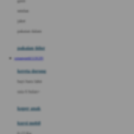
gaun
Dae Organics
setelan
Docare
jaket
Doona
pakaian dalam
Down To Earth
Drew
pakaian tidur
Dr. Brown's
semangat4d LOGIN
E
kereta dorong
ELC
bayi baru lahir
Ergobaby
usia 6 bulan+
Expert Care
koper anak
Ezyroller
kursi mobil
F
0-13 Kg