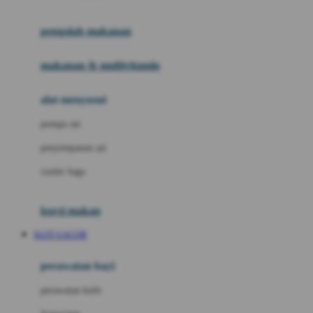
Joie
pengolah makanan
Joolz
Jujube
makanan & multivitamin
K
alat menyusui
Kiddycuts
pompa asi
Kumon
penyimpanan asi
L
cooler bags
Leapfrog
kursi makan
Leclerc
SLOT GACOR
Lee Vierra
Lillebaby
perawatan bayi
Little Bird Told Me
perawatan kulit
Little Miss Janis