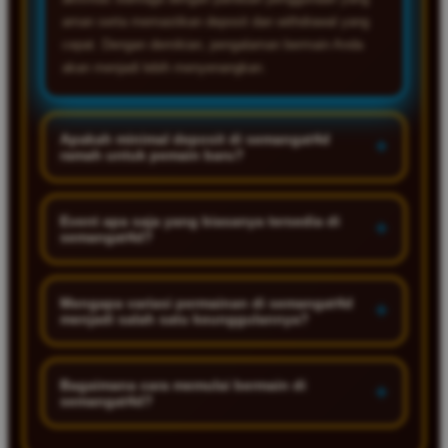
aman serta memastikan deposit dan withdrawal yang
cepat. Dengan demikian, pengalaman bermain Anda
akan menjadi lebih menyenangkan.
Apakah minimal deposit di semangat4d
+
ramah untuk pemain baru?
Setelah Anda mendaftar sebagai anggota (member),
gunakanlah tips yang tersedia untuk menavigasi
Event apa saja yang biasanya tersedia di
+
semangat4d?
berbagai permainan, seperti slot digital dan game meja,
untuk meningkatkan pengalaman Anda. Misalnya, coba
Setelah daftar akun gratis, kamu bisa memanfaatkan
pilih permainan yang menawarkan poin tinggi atau
beberapa tips untuk menavigasi berbagai permainan
Mengapa variasi permainan di semangat4d
gunakan strategi efektif untuk bingo dan taruhan
+
menjadi salah satu keunggulannya?
dan meningkatkan pengalamanmu dengan platform ini.
olahraga. Platform ini menyediakan tips untuk
Misalnya, kamu dapat memilih game slot yang
membantu Anda mengelola akun dengan mudah,
Setelah mengdaftar akun sebagai anggota, Anda dapat
menawarkan poin tinggi atau mempelajari strategi untuk
misalnya untuk beralih cepat antara kategori kasino dan
menggunakan berbagai tips untuk menjelajahi platform
Bagaimana cara memulai bermain di
bingo dan taruhan olahraga, seperti menganalisis
+
olahraga dalam platform. Dalam hal aktivitas aktif, Anda
semangat4d?
dan meningkatkan pengalaman bermain. Misalnya,
peringkat permainan untuk keputusan yang lebih tepat.
juga dapat mengecek pembaruan terkini (latest update)
coba pahami cara memilih permainan kasino yang
Untuk mengelola akunmu dengan efektif, ada sepuluh
Platform ini menyediakan beragam permainan seperti
untuk tetap mengikuti perkembangan terbaru
menawarkan poin tinggi atau manfaatkan strategi dalam