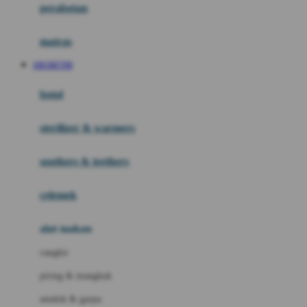
perabotan
Happy Tummy
Hauck
matras
Havaianas
SBOBET88
Hegen
botol
Hot Wheels
sterilizer & warmers
Hybrid
soothers & teethers
I
Inlacta DHA
celemek
Interlac
alat makan
Ivenet
cangkir
J
piring & mangkuk
Jack N Jill
sendok & garpu