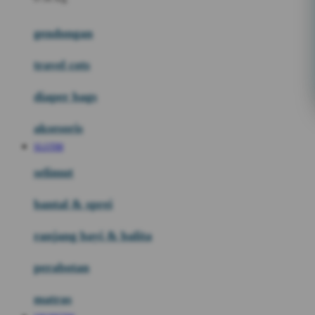
gendongan
travel cots
diaper bags
aksesoris
SLOT88
selimut
bantal & sprei
ranjang bayi & balita
perabotan
matras