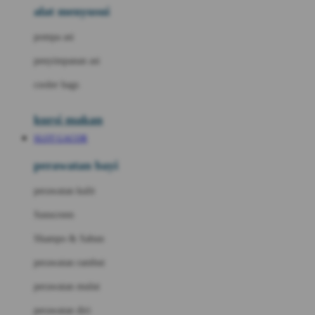
alat menyusui
pompa asi
penyimpanan asi
cooler bags
kursi makan
SLOT GACOR
perawatan bayi
perawatan kulit
Sunscreen
Shampo & Sabun
perawatan rambut
perawatan mulut
perawatan diri