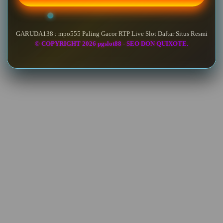
GARUDA138 : mpo555 Paling Gacor RTP Live Slot Daftar Situs Resmi
© COPYRIGHT 2026 pgslot88 - SEO DON QUIXOTE.