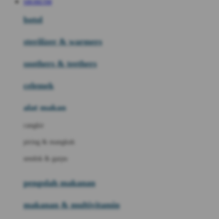
SBOBET88
botol
sterilizer & warmers
soothers & teethers
celemek
alat makan
cangkir
piring & mangkuk
sendok & garpu
pengolah makanan
makanan & multivitamin