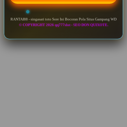
RANTAI88 - singasari toto Sore Ini Bocoran Pola Situs Gampang WD
© COPYRIGHT 2026 qq777slot - SEO DON QUIXOTE.