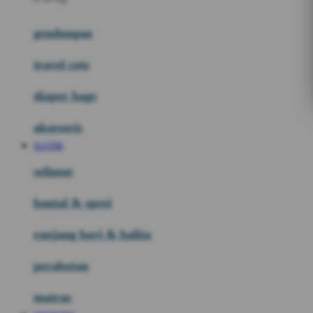
gendongan
travel cots
diaper bags
aksesoris
SLOT88
selimut
bantal & sprei
ranjang bayi & balita
perabotan
matras