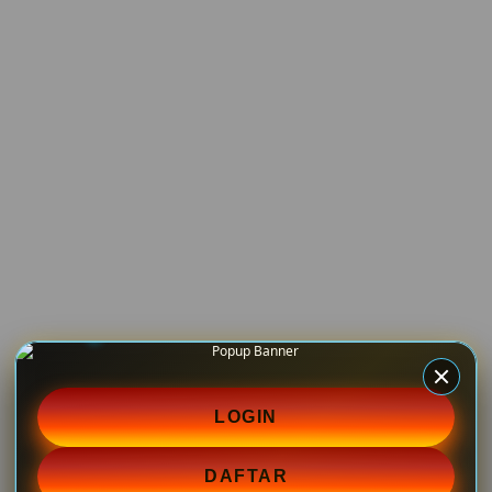
LOGIN
DAFTAR