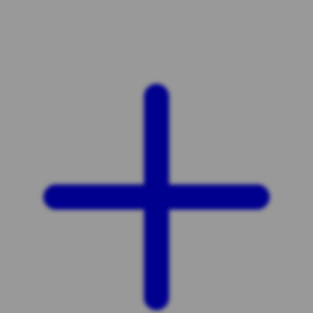
X
Xootz
Y
Yamatoya
Z
Zaxy
Zoggs
0-9
4Moms
59S