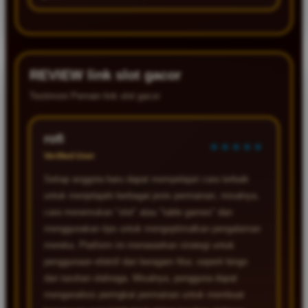
lebih seru dan terorganisir dari hari pertama.
dengan memilih game yang menawarkan poin tinggi.
Selain itu, platform ini menawarkan sepuluh tips
Setelah mendaftar sebagai member, pengguna dapat
Platform ini juga memberikan strategi untuk
berguna untuk mengelola akunmu dengan baik, seperti
memanfaatkan tips strategis untuk menavigasi
penggunaan efektif pada bingo dan taruhan olahraga,
beralih cepat antara kategori kasino dan olahraga atau
beragam permainan yang tersedia, seperti memilih slot
seperti menganalisis peringkat pertandingan untuk
tips aman terkait deposit dan penarikan. Kamu juga
yang menawarkan poin tinggi atau mempelajari strategi
membuat keputusan yang lebih hati-hati. Users dapat
REVIEW link slot gacor
bisa mempelajari cara paling efektif untuk
untuk bingo dan taruhan olahraga. Platform ini
dengan mudah mengakses sepuluh tips untuk
menggunakan aplikasi, misalnya dengan memantau
Testimoni Pemain link slot gacor.
menyediakan update terbaru mengenai permainan,
mengelola akun, contohnya: beralih cepat antara
pembaruan game terbaru untuk mendapatkan
salah satunya casino dan olahraga, dengan informasi
permainan kasino dan aktivitas terkait sports betting,
pengalaman bermain yang optimal dan menyenangkan.
tentang cara mengelola akun dan beralih antar kategori
dengan panduan penggunaan yang aman. Selain itu
dina
dengan cepat. Misalnya, pengguna bisa menemukan
★★★★★
pengguna bisa membaca strategi untuk akses mobile
Verified User
tips dan strategi untuk membuat deposit dan penarikan
maupun desktop, misalnya dengan menggunakan alat
lebih cepat, atau bahkan tips untuk memilih permainan
Platform online ini menawarkan berbagai macam
akun untuk melacak permainan dan poin. Dengan tips
yang sesuai dengan preferensi mereka. Selain itu,
pilihan permainan digital untuk segala seleramu, mulai
yang tersedia, anggota bisa dengan mudah menjelajahi
platform ini juga menyediakan panduan lengkap
dari slot, bingo, hingga beragam permainan meja
berbagai macam games seperti slot dan bingo,
mengenai cara menggunakan aplikasi secara efektif di
kasino. Sebagai contoh, kamu dapat mencoba strategi
termasuk panduan tentang bagaimana memaksimalkan
berbagai perangkat, seperti mobile dan desktop,
pengalaman mereka.
bermain yang baru di dalam permainan meja atau
sehingga pengalaman bermain menjadi lebih mudah dan
memanfaatkan tips untuk menemukan game slot
menyenangkan bagi seluruh anggota.
dengan rating tinggi. Selain itu, platform ini juga
menyediakan akses ke beragam jenis taruhan