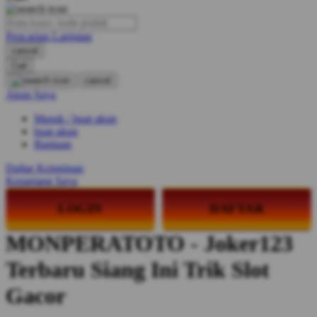
O
Pencarian Lanjutan
Oh Ma Grain
cancel
Okiedog
Cari
cancel
P
Akun Saya
Masuk / buat akun
Peachy
buat akun
Phil & Ted's
Bantuan
Philips Avent
Daftar Keinginan
Keranjang Saya
Pigeon
LOGIN
DAFTAR
Playgro
MONPERATOTO - Joker123
Poled Global
Terbaru Siang Ini Trik Slot
Ponycycle
Puma
Gacor
Pureats