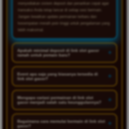
menyediakan sistem deposit dan penarikan cepat agar
transaksi Anda tetap lancar di setiap sesi bermain.
Jangan lewatkan update permainan terbaru dan
kesempatan meraih poin tinggi untuk pengalaman yang
lebih maksimal.
Apakah minimal deposit di link slot gacor
+
ramah untuk pemain baru?
Setelah register sebagai anggota, kamu bisa langsung
jelajahi kategori game mulai dari slot, bingo, roulette,
Event apa saja yang biasanya tersedia di
+
link slot gacor?
taruhan olahraga, kasino live, dan permainan meja
dengan mudah. Platform ini menyediakan tips navigasi
Saat kamu mendaftar sebagai anggota, kamu bisa
praktis serta fitur manajemen akun yang
menggunakan berbagai tips untuk menavigasi dunia
Mengapa variasi permainan di link slot
memudahkanmu beralih antar kategori tanpa ribet.
+
gacor menjadi salah satu keunggulannya?
online casino ini. Misalnya, kamu bisa berfokus pada
Nikmati update permainan terbaru, sistem deposit dan
permainan slot yang memberikan poin tinggi atau
penarikan cepat, serta kesempatan mengumpulkan poin
Setelah meng-register atau mendaftar, anggota bisa
mencoba strategi dalam game bingo dan taruhan
tinggi di setiap sesi bermain. Dengan panduan yang
menggunakan tips untuk menavigasi berbagai macam
Bagaimana cara memulai bermain di link slot
olahraga – melihat peringkat setiap permainan dapat
+
informatif dan ramah, pengalaman bermainmu akan
gacor?
permainan seperti slot dan games meja, misalnya
membantumu membuat keputusan yang lebih bijak.