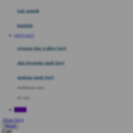
Mini Monkey
Moby
bak mandi
Momami
handuk
Mothercare
SITUS SLOT
Mustela
ayunan dan walker bayi
My Buddy Tag
My K
alas bermain anak bayi
N
mainan anak bayi
Naif
mothercare toys
Nike
elc toys
Nordic Natural
SLOT
Nuby
Akun Saya
Nuna
Masuk
Cari