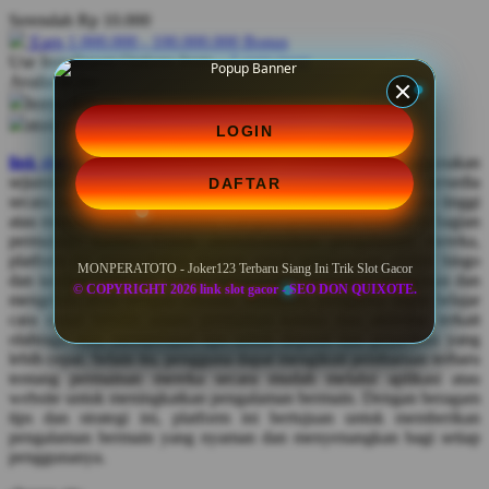
Serendah
Rp 10.000
Q
Earn
1.000.000
-
100.000.000
Bonus
Use Installment Options from
.
Laarn more
QV Baby
Available for :
home delivery
store pickup
R
LOGIN
link slot gacor
Setelah mendaftar, anggota baru dapat menggunakan
Real Shades
sejumlah tips untuk menavigasi berbagai permainan yang tersedia
DAFTAR
secara bebas, misalnya, memilih permainan slot dengan poin tinggi
Red Castle
atau mencari informasi tentang kategori permainan tertentu di bagian
permainan kasino. Untuk memaksimalkan pengalaman mereka,
Ribbon Madness
platform ini menyediakan strategi untuk penggunaan efektif bingo
MONPERATOTO - Joker123 Terbaru Siang Ini Trik Slot Gacor
dan taruhan olahraga, seperti menganalisis peringkat permainan dan
S
© COPYRIGHT 2026 link slot gacor - SEO DON QUIXOTE.
mengelola akun dengan cekatan. Misalnya, pengguna dapat belajar
cara cepat beralih antara permainan kasino dan aktivitas terkait
Sebamed
olahraga atau mempelajari tips untuk deposit dan penarikan yang
lebih cepat. Selain itu, pengguna dapat mengikuti pembaruan terbaru
Silver Cross
tentang permainan mereka secara mudah melalui aplikasi atau
website untuk meningkatkan pengalaman bermain. Dengan beragam
Simply Idea
tips dan strategi ini, platform ini bertujuan untuk memberikan
pengalaman bermain yang nyaman dan menyenangkan bagi setiap
Skip Hop
penggunanya.
Spectra