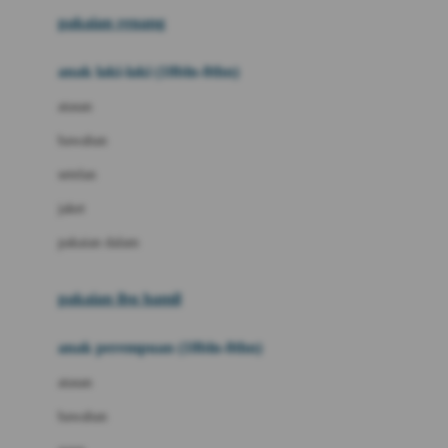
Buggygear
pakaian renang
Bumkins
anak laki-laki (18bln-8thn)
C
atasan
Cetaphil
bawahan
Chicco
setelan
Childlife
jaket
Clevamama
pakaian dalam
Cocolatte
Cottonseeds
pakaian ibu hamil
Cozy N Safe
anak perempuan (18bln-8thn)
Crane
atasan
Cybex
bawahan
D