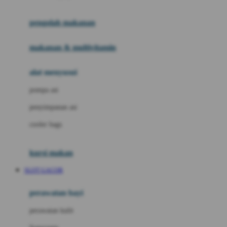
Joie
pengolah makanan
Joolz
Jujube
makanan & multivitamin
K
alat menyusui
Kiddycuts
pompa asi
Kumon
penyimpanan asi
L
cooler bags
Leapfrog
kursi makan
Leclerc
SLOT GACOR
Lee Vierra
Lillebaby
perawatan bayi
Little Bird Told Me
perawatan kulit
Little Miss Janis