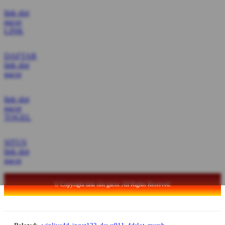
DAFTAR
link slot
gacor
link slot
gacor
TOGEL
SITUS
link slot
gacor
© Copyright link slot gacor. All Rights Reserved.
Related:
winlive4d
ingat123
dewa911
4dslot
murah
slot
jitu33
idslot77
ransslot88
idola69
paten77
ceri123
spv88
bandar
toto
mahjong ways
mpo111
situs 888
slot
212
mediaslot88
maxwin138
atm4d2
RANTAI88
PELANGITOTO888
MO