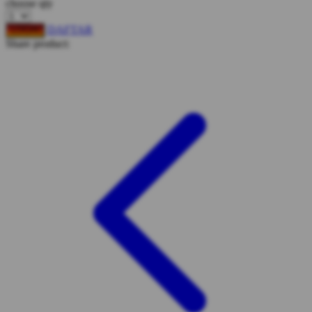
choose qty
Squishmallows
DAFTAR
LOGIN
Starbooks
Share product:
Stick-O
Stokke
Sudocrem
Sumimo
Sunnylife
Sun-Staches
Swimava
T
Tommee Tippee
Trunki
Tutti Bambini