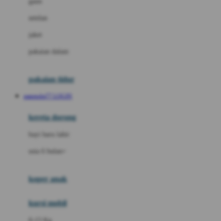
gaun
Dae Organics
setelan
Docare
jaket
Doona
pakaian dalam
Down To Earth
Drew
pakaian tidur
Dr. Brown's
panenslot77 LOGIN
E
kereta dorong
ELC
bayi baru lahir
Ergobaby
usia 6 bulan+
Expert Care
koper anak
Ezyroller
kursi mobil
F
0-13 Kg