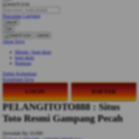
O
Pencarian Lanjutan
Oh Ma Grain
cancel
Okiedog
Cari
cancel
P
Akun Saya
Masuk / buat akun
Peachy
buat akun
Phil & Ted's
Bantuan
Philips Avent
Daftar Keinginan
Keranjang Saya
Pigeon
LOGIN
DAFTAR
Playgro
PELANGITOTO888 : Situs
Poled Global
Toto Resmi Gampang Pecah
Ponycycle
Puma
Serendah
Rp 10.000
Pureats