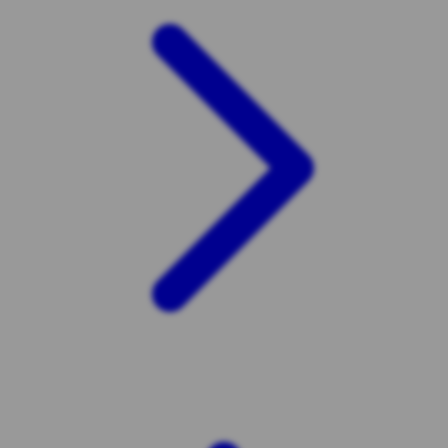
Twistshake
TY Toys
U
V
Veja
Vitaflow
Vtech
W
Waterland
Wellness