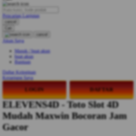
O
Pencarian Lanjutan
Oh Ma Grain
cancel
Okiedog
Cari
cancel
P
Akun Saya
Masuk / buat akun
Peachy
buat akun
Phil & Ted's
Bantuan
Philips Avent
Daftar Keinginan
Keranjang Saya
Pigeon
LOGIN
DAFTAR
Playgro
ELEVENS4D - Toto Slot 4D
Poled Global
Mudah Maxwin Bocoran Jam
Ponycycle
Puma
Gacor
Pureats