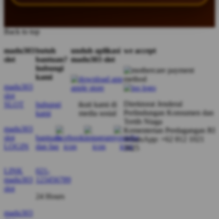
‹
›
Back to top
madu303
butuh
unduh aplikasi
we accept
slot
bantuan?
madu303 slot
hubungi
kami
madu303
slot
Direktorat Jenderal
SLOT
hubungi
ikuti kami di
Perlindungan Konsumen dan
kami
media sosial
Tertib Niaga
madu303
Kementerian Perdagangan RI
slot
bantuan
WhatsApp: +62 812 1021
LOGIN
dan faq
3625
LINK
021-