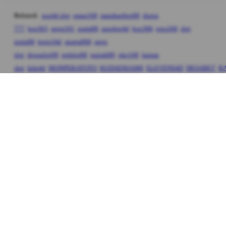
© Copyright madu303 slot. All Rights Reserved.
Related:
pos4d slot
emas168
mataharibet88
dunia
777
bos303
agen101
piala88
autobet4d
boz388
toto268
slot
piala88
keris34d
sparta888
agen
slot
dewaslot99
redslot88
rupiah89
oke168
lautan
slot
fufu4d
MONPERATOTO
KUDAEMAS88
ELEVENS4D
DESABET
R