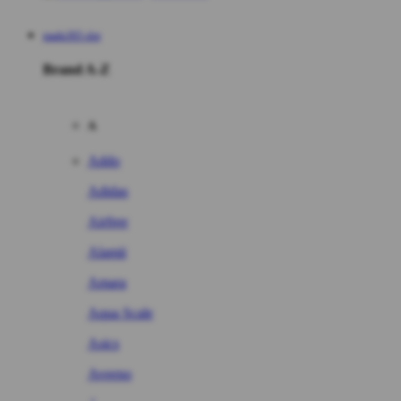
madu303 slot
Brand A-Z
A
Addo
Adidas
Airfree
Alamii
Amara
Aqua Scale
Asics
Aveeno