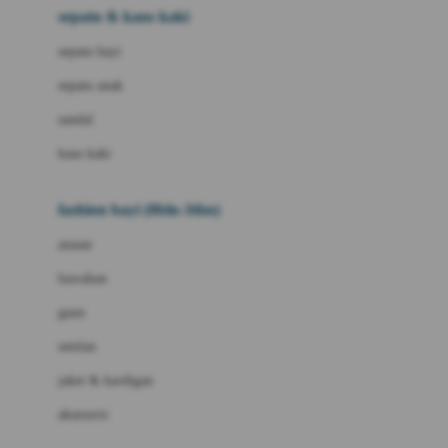
Beauty Barn
sepatu & kaus kaki
Bio Oil
sepatu bayi
Biolane
sepatu anak
Bite Fighters
sandal
Bizzi Growin
kaus kaki
Blackmores
fashion bayi (0bln-3thn)
Blooming Marvellous
atasan
Bonnels
bawahan
Bravado
gaun
Bruder
setelan
Brush Baby
jaket & kardigan
Buds Organics
aksesoris
Bugaboo