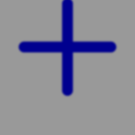
X
Xootz
Y
Yamatoya
Z
Zaxy
Zoggs
0-9
4Moms
59S