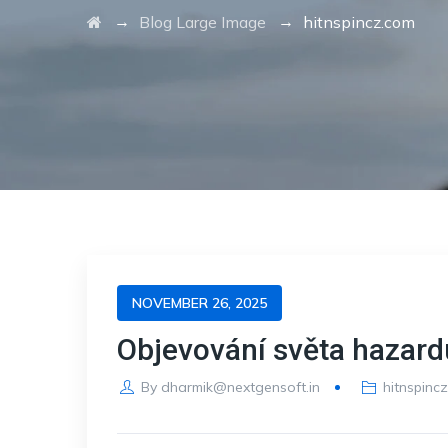
→
→
Blog Large Image
hitnspincz.com
NOVEMBER 26, 2025
Objevování světa hazardu
By
dharmik@nextgensoft.in
hitnspinc