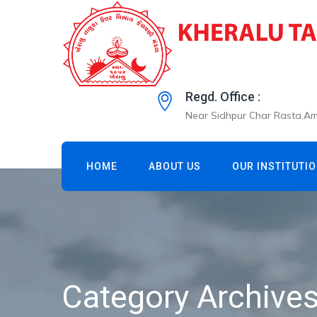
Regd. Office :
Near Sidhpur Char Rasta,Am
HOME
ABOUT US
OUR INSTITUTI
Category Archive