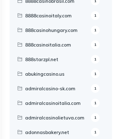
8888casinobrasil.com
1
8888casinoitaly.com
1
888casinohungary.com
1
888casinoitalia.com
1
888starzpl.net
1
abukingcasino.us
1
admiralcasino-sk.com
1
admiralcasinoitalia.com
1
admiralcasinolietuva.com
1
adonnasbakery.net
1