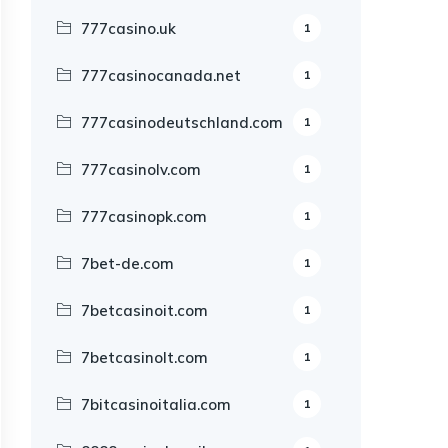
777casino.uk
1
777casinocanada.net
1
777casinodeutschland.com
1
777casinolv.com
1
777casinopk.com
1
7bet-de.com
1
7betcasinoit.com
1
7betcasinolt.com
1
7bitcasinoitalia.com
1