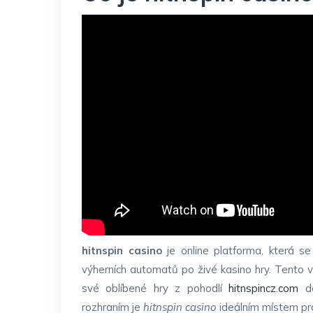
hitnspin casino
je online platforma, která se 
výherních automatů po živé kasino hry. Tento v
své oblíbené hry z pohodlí
hitnspincz.com
do
rozhraním je
hitnspin casino
ideálním místem pro 