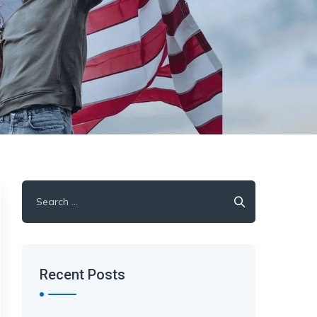
Search
for:
Recent Posts