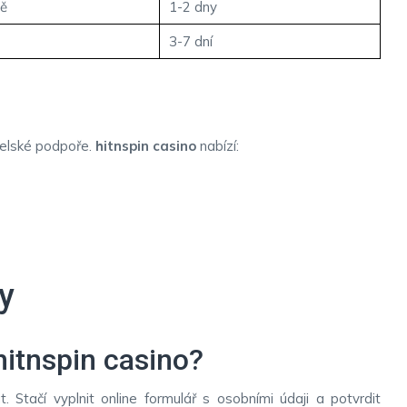
ě
1-2 dny
3-7 dní
atelské podpoře.
hitnspin casino
nabízí:
y
hitnspin casino?
. Stačí vyplnit online formulář s osobními údaji a potvrdit