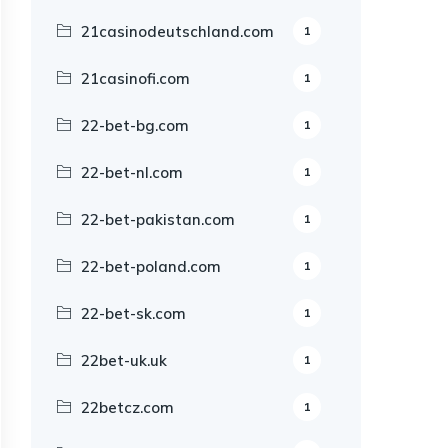
21casinodeutschland.com
1
21casinofi.com
1
22-bet-bg.com
1
22-bet-nl.com
1
22-bet-pakistan.com
1
22-bet-poland.com
1
22-bet-sk.com
1
22bet-uk.uk
1
22betcz.com
1