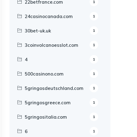
22betfrance.com
1
24casinocanada.com
1
30bet-uk.uk
1
3coinvolcanoesslot.com
1
4
1
500casinono.com
1
5gringosdeutschland.com
1
5gringosgreece.com
1
5gringositalia.com
1
6
1