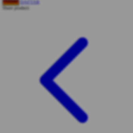
DAFTAR
LOGIN
Squishmallows
Share product:
Starbooks
Stick-O
Stokke
Sudocrem
Sumimo
Sunnylife
Sun-Staches
Swimava
T
Tommee Tippee
Trunki
Tutti Bambini