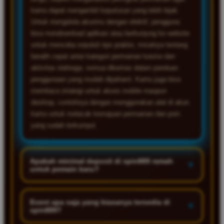
kamu dapat mengambil keputusan yang lebih bijak.
Untuk mengelola akunmu dengan efektif, pengguna
bisa mendownload aplikasi atau berkunjung ke website
untuk mencoba sepuluh tips praktis, misalnya tentang
beralih cepat antar kategori permainan kasino dan
aktivitas olahraga, semua dikemas dalam panduan
penggunaan yang mudah dipahami. Kamu juga bisa
membaca strategi untuk akses mobile maupun
desktop, contohnya dengan menggunakan alat di akun
kamu untuk melacak kemajuan permainan dan poin
yang sudah terkumpul.
Apakah minimal deposit di spin889 ramah
+
untuk pemain baru?
Setelah terdaftar sebagai anggota, Anda dapat
memanfaatkan berbagai tips dan strategi untuk
Event apa saja yang biasanya tersedia di
+
spin889?
memaksimalkan pengalaman menggunakan platform
ini. Misalnya, Anda bisa mempelajari cara menavigasi