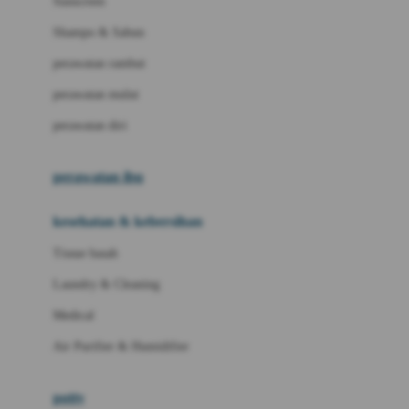
Sunscreen
London Taxi
Shampo & Sabun
Love To Dream
perawatan rambut
perawatan mulut
M
perawatan diri
Magformers
Mama's Choice
perawatan ibu
Mamas&Papas
kesehatan & kebersihan
Mamaway
Tissue basah
Maxi Cosi
Laundry & Cleaning
Megabloks
Medical
Micro
Air Purifier & Humidifier
MiDeer
Mimi & Lula
potty