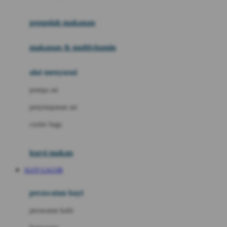
Joie
pengolah makanan
Joolz
Jujube
makanan & multivitamin
K
alat menyusui
Kiddycuts
pompa asi
Kumon
penyimpanan asi
L
cooler bags
Leapfrog
kursi makan
Leclerc
SLOT GACOR
Lee Vierra
Lillebaby
perawatan bayi
Little Bird Told Me
perawatan kulit
Little Miss Janis