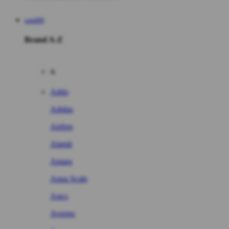
spin889
Brand A-Z
A
Addo
Adidas
Airfree
Alamii
Amara
Aqua Scale
Asics
Aveeno