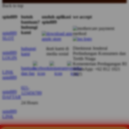
Back to top
spin889
butuh
unduh aplikasi
we accept
bantuan?
spin889
hubungi
kami
spin889
SLOT
Direktorat Jenderal
hubungi
ikuti kami di
spin889
Perlindungan Konsumen dan
kami
media sosial
LOGIN
Tertib Niaga
Kementerian Perdagangan RI
bantuan
WhatsApp: +62 812 1021
LINK
dan faq
3625
spin889
021-
spin889
123456789
DAFTAR
24 Hours