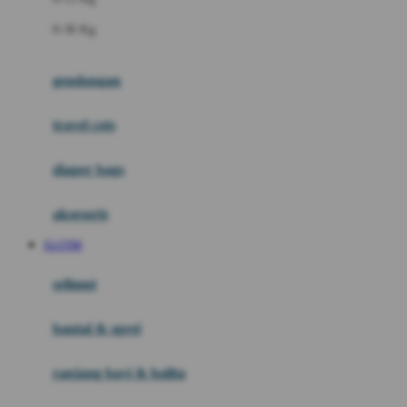
Felt So Sweet
0-36 Kg
Fisher Price
Flipper
gendongan
Friends Of Sally
travel cots
G
diaper bags
Gb
Geko
aksesoris
Graco
SLOT88
Gund
selimut
H
bantal & sprei
Habbie
Haenim
ranjang bayi & balita
Happy Horse