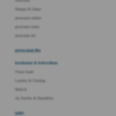
Sunscreen
London Taxi
Shampo & Sabun
Love To Dream
perawatan rambut
perawatan mulut
M
perawatan diri
Magformers
Mama's Choice
perawatan ibu
Mamas&Papas
kesehatan & kebersihan
Mamaway
Tissue basah
Maxi Cosi
Laundry & Cleaning
Megabloks
Medical
Micro
Air Purifier & Humidifier
MiDeer
Mimi & Lula
potty