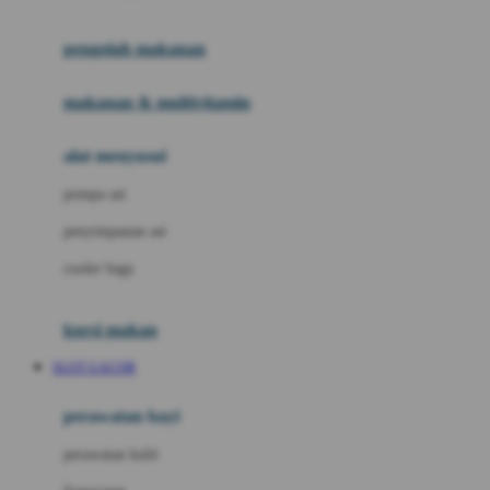
Joie
pengolah makanan
Joolz
Jujube
makanan & multivitamin
K
alat menyusui
Kiddycuts
pompa asi
Kumon
penyimpanan asi
L
cooler bags
Leapfrog
kursi makan
Leclerc
SLOT GACOR
Lee Vierra
Lillebaby
perawatan bayi
Little Bird Told Me
perawatan kulit
Little Miss Janis