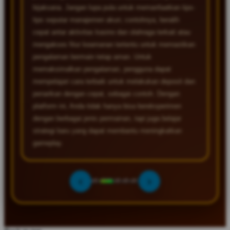
olahraga, seperti menganalisis peringkat permainan
agar keputusan Anda lebih terarah. Selain itu, terdapat
sepuluh tips handy mengenai cara mengelola akun
dengan sebaik-baiknya, termasuk beralih cepat antar
kategori seperti kasino dan aktivitas olahraga, beserta
panduan penggunaan yang aman. Anda juga dapat
memanfaatkan tips tentang pembaruan gameplay
terbaru atau untuk memaksimalkan proses deposit dan
withdrawal agar lebih cepat. Dengan mempelajari tips
ini pengguna dapat menjelajahi berbagai permainan
seperti slot dan bingo dengan penuh percaya diri.
‹
›
Back to top