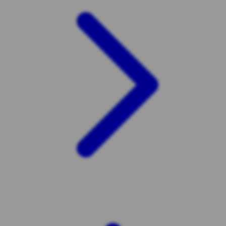
Twistshake
TY Toys
U
V
Veja
Vitaflow
Vtech
W
Waterland
Wellness