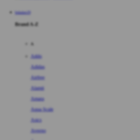
bidadari29
Brand A-Z
A
Addo
Adidas
Airfree
Alamii
Amara
Aqua Scale
Asics
Aveeno