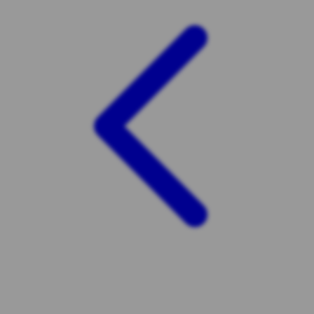
Squishmallows
Starbooks
Stick-O
Stokke
Sudocrem
Sumimo
Sunnylife
Sun-Staches
Swimava
T
Tommee Tippee
Trunki
Tutti Bambini