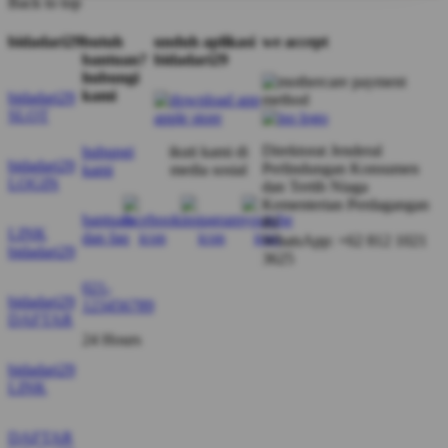
bidadari29
butuh
unduh aplikasi
we accept
bantuan?
bidadari29
hubungi
kami
bidadari29
SLOT
Direktorat Jenderal
hubungi
ikuti kami di
bidadari29
Perlindungan Konsumen
kami
media sosial
LOGIN
dan Tertib Niaga
Kementerian Perdagangan
bantuan
RI
LINK
dan faq
WhatsApp: +62 812 1021
bidadari29
3625
021-
bidadari29
123456789
DAFTAR
24 Hours
bidadari29
LINK
DAFTAR
bidadari29