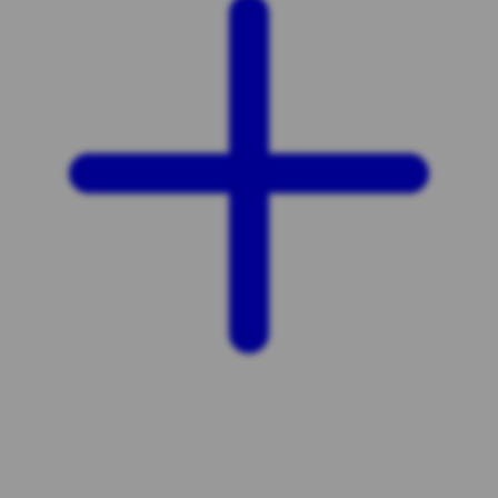
X
Xootz
Y
Yamatoya
Z
Zaxy
Zoggs
0-9
4Moms
59S