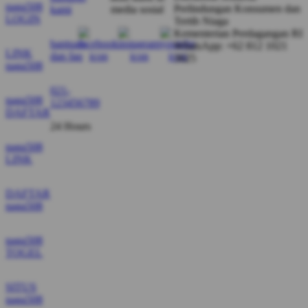
kami
naga508
SLOT
Direktorat Jenderal
hubungi
ikuti kami di
naga508
Perlindungan Konsumen dan
kami
media sosial
LOGIN
Tertib Niaga
Kementerian Perdagangan RI
bantuan
WhatsApp: +62 812 1021
LINK
dan faq
3625
naga508
021-
naga508
123456789
DAFTAR
24 Hours
naga508
LINK
DAFTAR
naga508
naga508
TOGEL