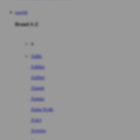
naga508
Brand A-Z
A
Addo
Adidas
Airfree
Alamii
Amara
Aqua Scale
Asics
Aveeno