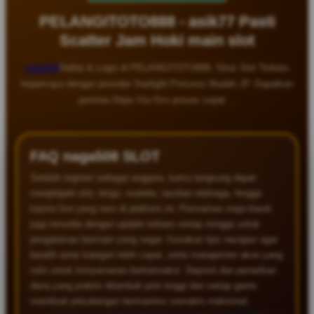
PELANGITOTO888 - asik77 Pasti
Scatter Jam Hoki main slot
naga508
Daftar & Login di PELANGITOTO888, Situs Slot Terbaru
terpercaya dengan provider Starlight Princess Mudah JP. Dapatkan
jaminan Depo Via Ovo proses cepat ...
FAQ naga508 SLOT
Setelah register sebagai anggota, kamu langsung dapat
menjelajahi slot, bingo, roulette, taruhan olahraga, hingga
kasino live yang seru di platform ini. Permainan meja klasik
juga tersedia dengan update terbaru setiap minggu untuk
pengalaman bermain yang segar. Gunakan tips navigasi agar
beralih antar kategori lebih cepat, serta manajemen akun yang
rutin untuk kenyamanan bertransaksi. Deposit dan penarikan
dana yang praktis ditambah poin tinggi dari setiap game
membuat petualangan bermainmu semakin maksimal.