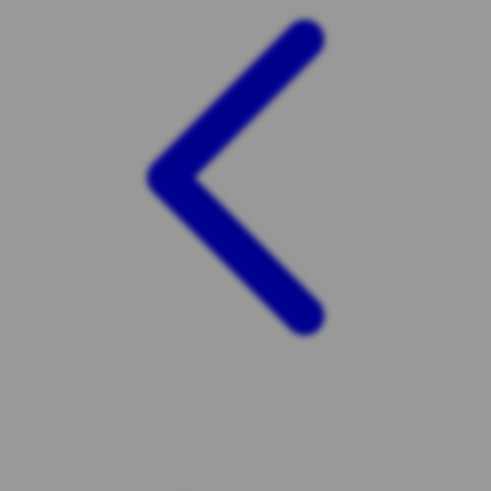
Squishmallows
Starbooks
Stick-O
Stokke
Sudocrem
Sumimo
Sunnylife
Sun-Staches
Swimava
T
Tommee Tippee
Trunki
Tutti Bambini