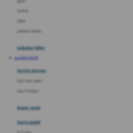
gaun
Dae Organics
setelan
Docare
jaket
Doona
pakaian dalam
Down To Earth
Drew
pakaian tidur
Dr. Brown's
naga508 LOGIN
E
kereta dorong
ELC
bayi baru lahir
Ergobaby
usia 6 bulan+
Expert Care
koper anak
Ezyroller
kursi mobil
F
0-13 Kg