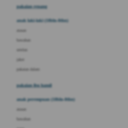
Buggygear
pakaian renang
Bumkins
anak laki-laki (18bln-8thn)
C
atasan
Cetaphil
bawahan
Chicco
setelan
Childlife
jaket
Clevamama
pakaian dalam
Cocolatte
Cottonseeds
pakaian ibu hamil
Cozy N Safe
anak perempuan (18bln-8thn)
Crane
atasan
Cybex
bawahan
D