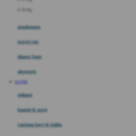
Felt So Sweet
0-36 Kg
Fisher Price
Flipper
gendongan
Friends Of Sally
travel cots
G
diaper bags
Gb
Geko
aksesoris
Graco
SLOT88
Gund
selimut
H
bantal & sprei
Habbie
Haenim
ranjang bayi & balita
Happy Horse