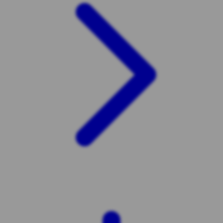
Twistshake
TY Toys
U
V
Veja
Vitaflow
Vtech
W
Waterland
Wellness