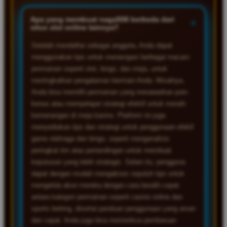
Apa yang membuat naga508 berbeda dari
+
situs slot online lainnya?
Setelah mendaftar sebagai anggota, Anda dapat
menggunakan tips untuk menavigasi berbagai macam
permainan seperti slot, bingo, dan meja, untuk
meningkatkan pengalaman bermain Anda. Misalnya,
Anda bisa memilih permainan yang menawarkan poin
bonus atau mempelajari strategi efektif untuk meraih
kemenangan di meja kasino. Platform ini juga
menyediakan tips dan strategi untuk penggunaan efekif
game olahraga dan bingo, seperti menganalisis
peringkat tim atau pertandingan untuk membuat
keputusan yang lebih strategis. Selain itu, pengguna
dapat dengan mudah mengakses sepuluh tips untuk
mengelola akun mereka dengan cara beralih cepat
antara kategori permainan seperti casino online dan
sports betting, disertai panduan penggunaan yang aman
dan cepat. Anda juga bisa memeriksa pembaruan