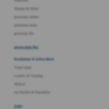
Sunscreen
London Taxi
Shampo & Sabun
Love To Dream
perawatan rambut
perawatan mulut
M
perawatan diri
Magformers
Mama's Choice
perawatan ibu
Mamas&Papas
kesehatan & kebersihan
Mamaway
Tissue basah
Maxi Cosi
Laundry & Cleaning
Megabloks
Medical
Micro
Air Purifier & Humidifier
MiDeer
Mimi & Lula
potty