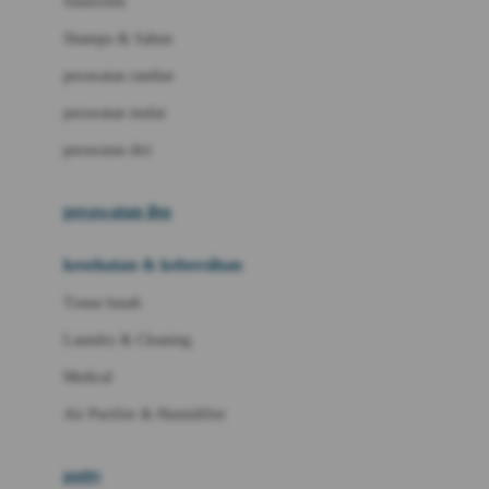
Sunscreen
London Taxi
Shampo & Sabun
Love To Dream
perawatan rambut
perawatan mulut
M
perawatan diri
Magformers
Mama's Choice
perawatan ibu
Mamas&Papas
kesehatan & kebersihan
Mamaway
Tissue basah
Maxi Cosi
Laundry & Cleaning
Megabloks
Medical
Micro
Air Purifier & Humidifier
MiDeer
Mimi & Lula
potty