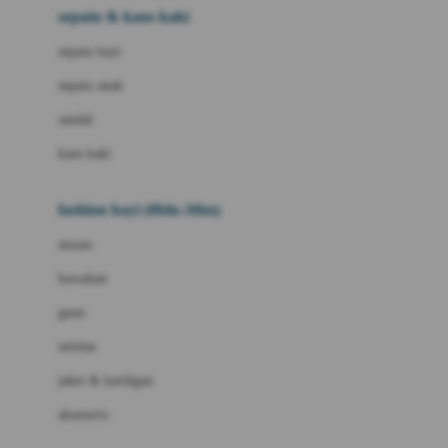
Beauty Barn
sepatu & kaus kaki
Bio Oil
sepatu bayi
Biolane
sepatu anak
Bite Fighters
sandal
Bizzi Growin
kaus kaki
Blackmores
fashion bayi (0bln-3thn)
Blooming Marvellous
atasan
Bonnels
bawahan
Bravado
gaun
Bruder
setelan
Brush Baby
jaket & kardigan
Buds Organics
aksesoris
Bugaboo