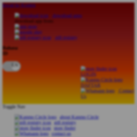
lewati ke Konten
download apps
download app from:
gift registry
Bahasa
ID
LOGIN
DAFTAR
Contact
Us
Toggle Nav
about Kanmo Circle
gift registry
store finder
contact us