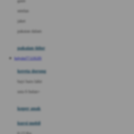
gaun
Dae Organics
setelan
Docare
jaket
Doona
pakaian dalam
Down To Earth
Drew
pakaian tidur
Dr. Brown's
holyslot77 LOGIN
E
kereta dorong
ELC
bayi baru lahir
Ergobaby
usia 6 bulan+
Expert Care
koper anak
Ezyroller
kursi mobil
F
0-13 Kg