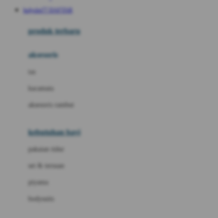
Awan
holyslot77 DAFTAR
Azetabio
produk terbaru
B
aksesoris
Baabaasheepz
tas
Babiators
kacamata
Baby Dove
aksesoris rambut
Baby Jogger
Baby Rovega
kebutuhan bayi
Babybee
pakaian tidur
Banana Boat
set & terusan
Banz
piyama
Barbie
bodysuits
Beaba