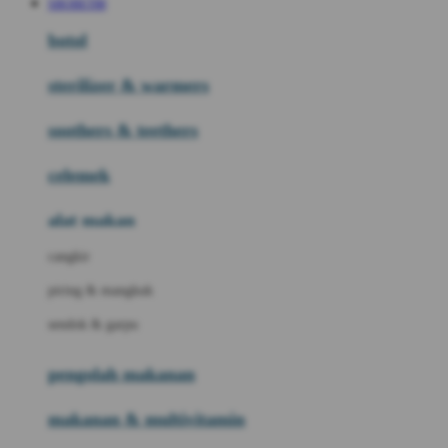
SBOBET88
botol
sterilizer & warmers
soothers & teethers
celemek
alat makan
cangkir
piring & mangkuk
sendok & garpu
pengolah makanan
makanan & multivitamin