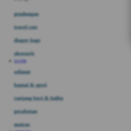
gendongan
travel cots
diaper bags
aksesoris
SLOT88
selimut
bantal & sprei
ranjang bayi & balita
perabotan
matras