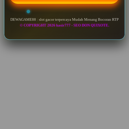
DEWAGAME88 : slot gacor terpercaya Mudah Menang Bocoran RTP
© COPYRIGHT 2026 kasir777 - SEO DON QUIXOTE.