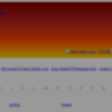
istry
LOGIN
gift registry
store finder
contact 
I
J
K
L
M
N
O
P
Q
R
Airfree
Alamii