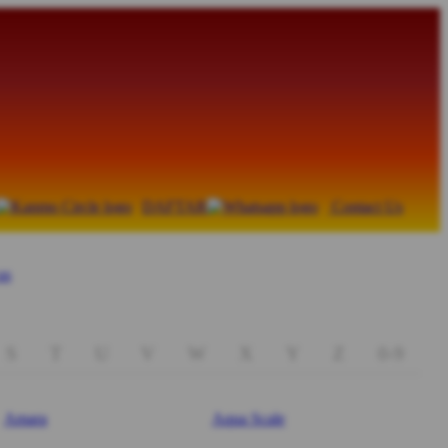
DAFTAR
Contact Us
us
S
T
U
V
W
X
Y
Z
0-9
Amara
Aqua Scale