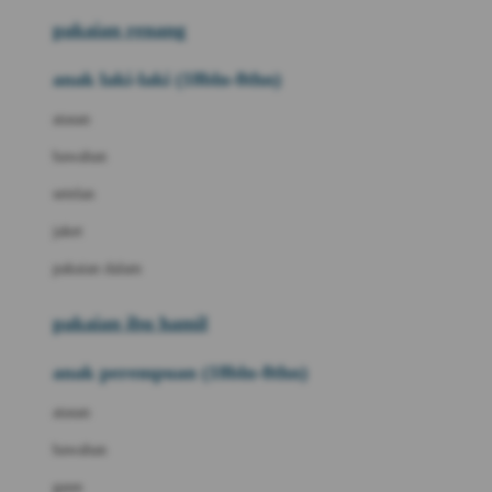
pakaian renang
anak laki-laki (18bln-8thn)
atasan
bawahan
setelan
jaket
pakaian dalam
pakaian ibu hamil
anak perempuan (18bln-8thn)
atasan
bawahan
gaun