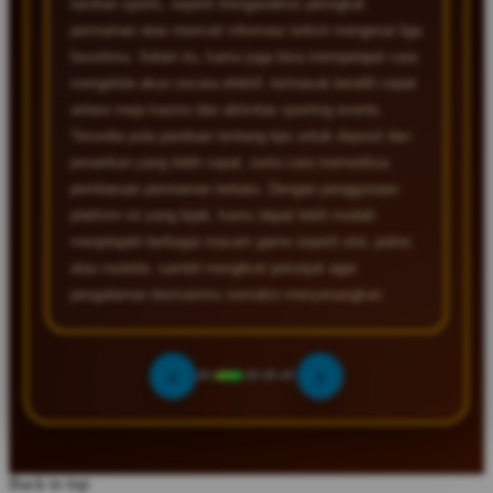
yang tersedia.
cepat untuk transaksi lancar. Cek tips navigasi dari tim
terbaru atau memeriksa pembaruan permainan secara
kami biar makin mudah raih poin tinggi di setiap sesi.
berkala.
Selamat bermain!
‹
›
Back to top
gacor77
butuh
unduh aplikasi
we accept
bantuan?
gacor77
hubungi
kami
gacor77
SLOT
Direktorat Jenderal
hubungi
ikuti kami di
gacor77
Perlindungan Konsumen dan
kami
media sosial
LOGIN
Tertib Niaga
Kementerian Perdagangan RI
bantuan
WhatsApp: +62 812 1021