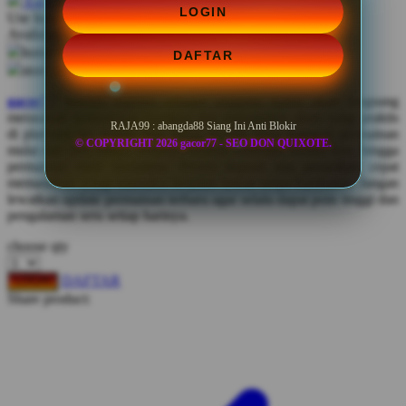
Earn
1.000.000
-
100.000.000
Bonus
LOGIN
Use Installment Options from
.
Laarn more
Q
Available for :
home delivery
DAFTAR
QV Baby
store pickup
gacor77
Setelah register sebagai anggota, kamu akan langsung
R
merasakan kemudahan navigasi dan manajemen akun yang praktis
RAJA99 : abangda88 Siang Ini Anti Blokir
di platform ini. Kamu bisa bebas beralih antar kategori permainan
Real Shades
© COPYRIGHT 2026 gacor77 - SEO DON QUIXOTE.
mulai dari slot, bingo, roulette, taruhan olahraga, kasino live, hingga
permainan meja favoritmu. Proses deposit dan penarikan cepat
Red Castle
memastikan setiap transaksi berjalan lancar tanpa hambatan. Jangan
lewatkan update permainan terbaru agar selalu dapat poin tinggi dan
Ribbon Madness
pengalaman seru setiap harinya.
S
choose qty
Sebamed
DAFTAR
LOGIN
Share product:
Silver Cross
Simply Idea
Skip Hop
Spectra