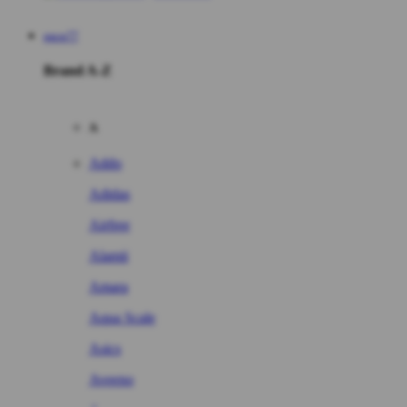
gacor77
Brand A-Z
A
Addo
Adidas
Airfree
Alamii
Amara
Aqua Scale
Asics
Aveeno