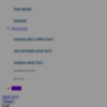
Mini Monkey
Moby
bak mandi
Momami
handuk
Mothercare
SITUS SLOT
Mustela
ayunan dan walker bayi
My Buddy Tag
My K
alas bermain anak bayi
N
mainan anak bayi
Naif
mothercare toys
Nike
elc toys
Nordic Natural
SLOT
Nuby
Akun Saya
Nuna
Masuk
Cari