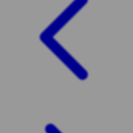
Squishmallows
Starbooks
Stick-O
Stokke
Sudocrem
Sumimo
Sunnylife
Sun-Staches
Swimava
T
Tommee Tippee
Trunki
Tutti Bambini