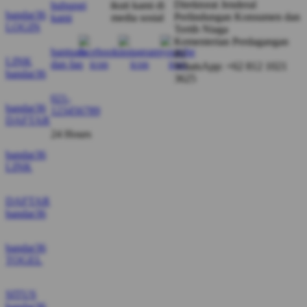
bantuan?
bandar36
hubungi
kami
bandar36
SLOT
Direktorat Jenderal
hubungi
ikuti kami di
bandar36
Perlindungan Konsumen dan
kami
media sosial
LOGIN
Tertib Niaga
Kementerian Perdagangan
bantuan
RI
LINK
dan faq
WhatsApp: +62 812 1021
bandar36
3625
021-
bandar36
123456789
DAFTAR
24 Hours
bandar36
LINK
DAFTAR
bandar36