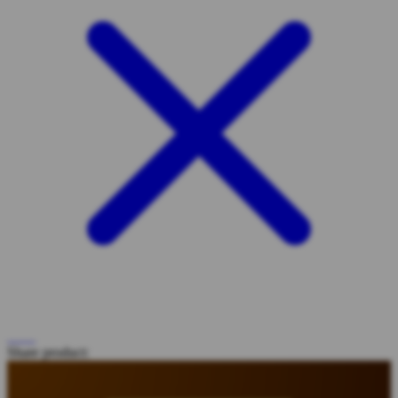
Share product: