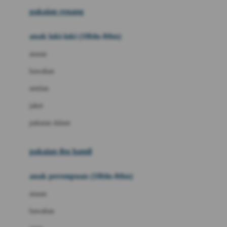
Buggygear
pakaian renang
Bumkins
anak laki-laki (18bln-8thn)
C
atasan
Cetaphil
bawahan
Chicco
setelan
Childlife
jaket
Clevamama
pakaian dalam
Cocolatte
Cottonseeds
pakaian ibu hamil
Cozy N Safe
anak perempuan (18bln-8thn)
Crane
atasan
Cybex
bawahan
D