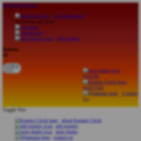
lewati ke Konten
download apps
download app from:
gift registry
Bahasa
ID
LOGIN
DAFTAR
Contact
Us
Toggle Nav
about Kanmo Circle
gift registry
store finder
contact us