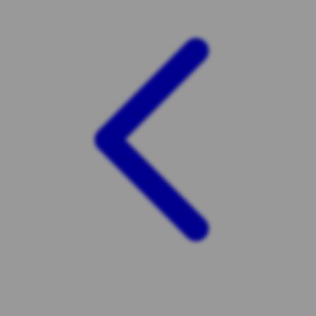
Squishmallows
Starbooks
Stick-O
Stokke
Sudocrem
Sumimo
Sunnylife
Sun-Staches
Swimava
T
Tommee Tippee
Trunki
Tutti Bambini