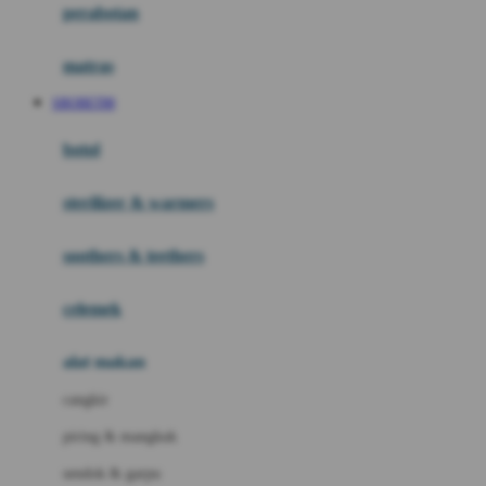
perabotan
Happy Tummy
Hauck
matras
Havaianas
SBOBET88
Hegen
botol
Hot Wheels
sterilizer & warmers
Hybrid
soothers & teethers
I
Inlacta DHA
celemek
Interlac
alat makan
Ivenet
cangkir
J
piring & mangkuk
Jack N Jill
sendok & garpu