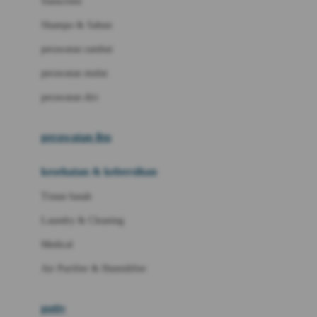
Sunscreen
London Taxi
Shampo & Sabun
Love To Dream
perawatan rambut
perawatan mulut
M
perawatan diri
Magformers
Mama's Choice
perawatan ibu
Mamas&Papas
kesehatan & kebersihan
Mamaway
Tissue basah
Maxi Cosi
Laundry & Cleaning
Megabloks
Medical
Micro
Air Purifier & Humidifier
MiDeer
Mimi & Lula
potty