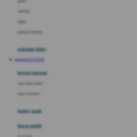
gaun
Dae Organics
setelan
Docare
jaket
Doona
pakaian dalam
Down To Earth
Drew
pakaian tidur
Dr. Brown's
freespin123 LOGIN
E
kereta dorong
ELC
bayi baru lahir
Ergobaby
usia 6 bulan+
Expert Care
koper anak
Ezyroller
kursi mobil
F
0-13 Kg