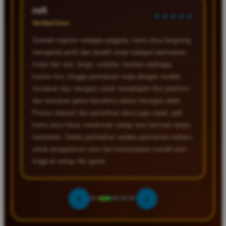
antar kategori kasino dan olahraga secara cepat, serta
bermain. Misalnya, kamu bisa mempelajari cara
cepat atau memeriksa update terbaru dari permainan
mengelola aktivitas seperti deposit dan withdrawal
dina
memilih permainan yang sesuai dengan preferensi
favoritmu. Dengan begitu, platform ini menghadirkan
dengan aman. Platform ini juga menyediakan
kamu atau menganalisis peringkat permain dalam
Verified User
pengalaman bermain yang menarik dan menyenangkan
pembaruan terbaru secara berkala, jadi pastikan untuk
kategori olahraga untuk membuat keputusan yang lebih
bagi semua anggota.
sering memeriksa update untuk mencoba game baru
strategis. Pengguna juga dapat belajar cara mudah
atau fitur-fitur menarik lainnya.
beralih antar kategori permainan, mengelola akunnya
secara efektif, seperti melakukan deposit dan
penarikan, serta melihat riwayat aktivitas bermain
mereka. Platform ini juga menyediakan panduan
tentang cara cepat dan aman mengakses berbagai fitur,
termasuk pembaruan terbaru untuk game favorit kamu.