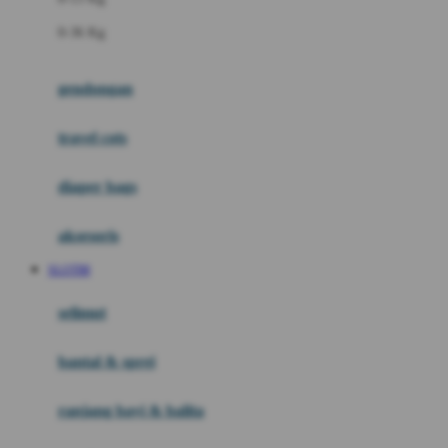
Felt So Sweet
0-36 Kg
Fisher Price
Flipper
gendongan
Friends Of Sally
travel cots
G
diaper bags
Gb
Geko
aksesoris
Graco
SLOT88
Gund
selimut
H
bantal & sprei
Habbie
Haenim
ranjang bayi & balita
Happy Horse