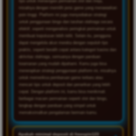
tips untuk menavigasi permainan slot dan meja,
misalnya dengan memilih jenis game yang menawarkan
poin tinggi. Platform ini juga menyediakan strategi
untuk penggunaan bingo dan taruhan olahraga secara
efektif, seperti menganalisis peringkat permainan untuk
membuat keputusan lebih teliti. Selain itu, pengguna
dapat mengelola akun mereka dengan sepuluh tips
praktis, seperti beralih cepat antara kategori kasino dan
aktivitas olahraga, semuanya dengan panduan
keamanan yang mudah dipahami. Kamu juga bisa
menerapkan strategi penggunaan platform ini, misalnya
untuk memeriksa pembaruan game terbaru atau
mencari tips untuk deposit dan penarikan yang lebih
cepat. Dengan platform ini, kamu bisa menikmati
berbagai macam permainan seperti slot dan bingo,
lengkap dengan panduan yang simpel untuk
memaksimalkan pengalaman bermain kamu.
Apakah minimal deposit di freespin123