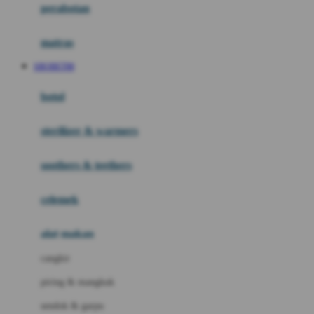
perabotan
Happy Tummy
Hauck
matras
Havaianas
SBOBET88
Hegen
botol
Hot Wheels
sterilizer & warmers
Hybrid
soothers & teethers
I
Inlacta DHA
celemek
Interlac
alat makan
Ivenet
cangkir
J
piring & mangkuk
Jack N Jill
sendok & garpu