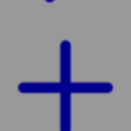
X
Xootz
Y
Yamatoya
Z
Zaxy
Zoggs
0-9
4Moms
59S