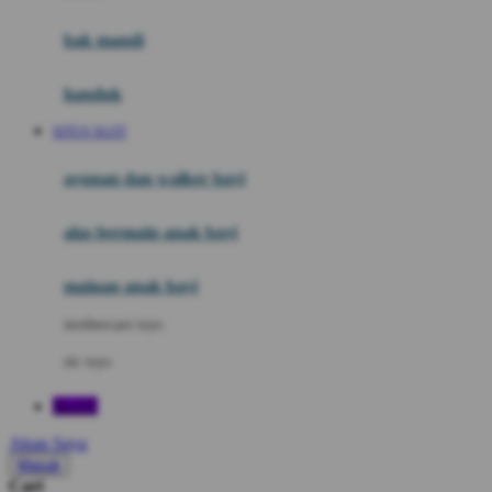
Mini Monkey
Moby
bak mandi
Momami
handuk
Mothercare
SITUS SLOT
Mustela
ayunan dan walker bayi
My Buddy Tag
My K
alas bermain anak bayi
N
mainan anak bayi
Naif
mothercare toys
Nike
elc toys
Nordic Natural
SLOT
Nuby
Akun Saya
Nuna
Masuk
Cari