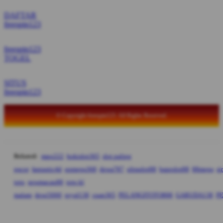
DAFTAR
24 Hours
freespin123
LINK
DAFTAR
freespin123
freespin123
TOGEL
SITUS
freespin123
© Copyright freespin123. All Rights Reserved.
Related:
mpo222
hokislot365
slot paling
gacor
fantastic4d
qqmega368
dewa787
ultraslot88
bapeslot88
88mega
s