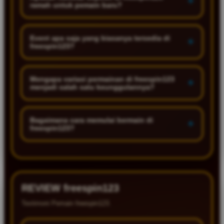
+
ramah untuk pemain baru?
Setelah mendaftar sebagai anggota online, kamu dapat
menggunakan berbagai tips dan strategi untuk
Event apa saja yang biasanya tersedia di
+
freespin123?
menavigasi beragam permainan tersedia, misalnya,
memilih slot gratis atau meja dengan poin tinggi.
Platform ini menyediakan berbagai macam permainan
Platform ini menyediakan strategi penggunaan untuk
seperti slot digital, bingo, dan game meja, serta pilihan
Mengapa variasi permainan di freespin123
bingo dan taruhan olahraga, seperti menganalisis
+
menjadi salah satu keunggulannya?
taruhan olahraga untuk menikmati pengalaman bermain.
peringkat game untuk membuat keputusan lebih hati-
Setelah mendaftar sebagai anggota dan melakukan
hati. Selain itu, kamu dapat mudah mengakses sepuluh
Setelah kamu daftar, kamu bisa menggunakan tips
login, kamu dapat menjelajahi berbagai kategori
tips untuk mengelola akun, misalnya belajar cara
untuk menavigasi berbagai macam permainan seperti
Bagaimana cara memulai bermain di
permainan dengan tips praktis yang disediakan agar
+
beralih cepat antara kategori permainan kasino dan
freespin123?
slots, games meja, bingo, dan sports-related gaming.
mudah memilih game favoritmu. In addition, platform ini
aktivitas terkait olahraga. Bagi pengguna baru, platform
Misalnya, kamu bisa memilih games yang memiliki poin
menawarkan strategi untuk memperdalam
Setelah mendaftar sebagai anggota, kamu dapat
ini menawarkan tips untuk deposit dan penarikan yang
tinggi atau mengandalkan strategi analisa peringkat
pemahamanmu pada setiap jenis permainan seperti
menikmati berbagai macam permainan seperti slot
lebih cepat, serta informasi tentang cara mengikuti
game dalam taruhan olahraga. Platform ini menawarkan
bingo atau sports betting, misalnya dengan
online, digital bingo, serta berbagai permainan meja
promosi terbaru. Dengan fokus pada pengalaman
tips untuk mengelola akunmu dengan mudah, seperti
menganalisis peringkat permainan untuk membuat
casino. Selain itu, tersedia juga pilihan untuk bermain
pengguna yang ramah, platform ini memberikan
beralih cepat antara kategori permainan kasino dan
REVIEW freespin123
keputusan yang lebih terencana. Untuk
game olahraga secara online, misalnya sepak bola atau
panduan praktis untuk memaksimalkan waktu
olahraga, sementara panduan pengguna menjamin
memaksimalkan pengalaman bermain, kamu dapat
Testimoni Pemain freespin123.
basket. Platform ini memberikan berbagai tips dan
bermainmu di berbagai jenis game.
keamanan aktivitasmu. Selain itu, kamu juga bisa
memanfaatkan tips manajemen akun seperti beralih
strategi agar kamu dapat mengoptimalkan pengalaman
mencari tips untuk deposit dan penarikan yang lebih