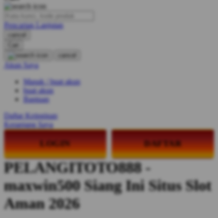
O
Pencarian Lanjutan
Oh Ma Grain
cancel
Okiedog
Cari
cancel
P
Akun Saya
Masuk / buat akun
Peachy
buat akun
Phil & Ted's
Bantuan
Philips Avent
Daftar Keinginan
Keranjang Saya
Pigeon
LOGIN
DAFTAR
Playgro
PELANGITOTO888 -
Poled Global
maxwin500 Siang Ini Situs Slot
Ponycycle
Puma
Aman 2026
Pureats