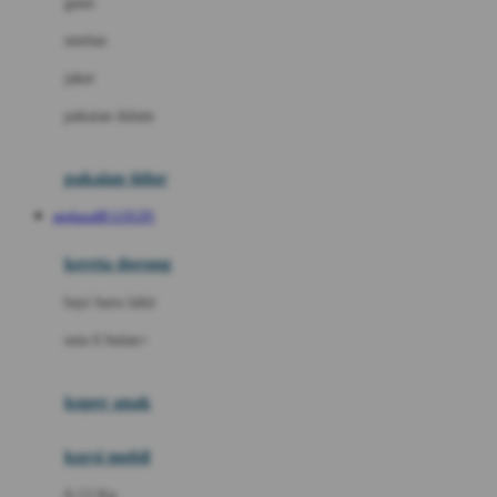
gaun
Dae Organics
setelan
Docare
jaket
Doona
pakaian dalam
Down To Earth
Drew
pakaian tidur
Dr. Brown's
angkasa88 LOGIN
E
kereta dorong
ELC
bayi baru lahir
Ergobaby
usia 6 bulan+
Expert Care
koper anak
Ezyroller
kursi mobil
F
0-13 Kg