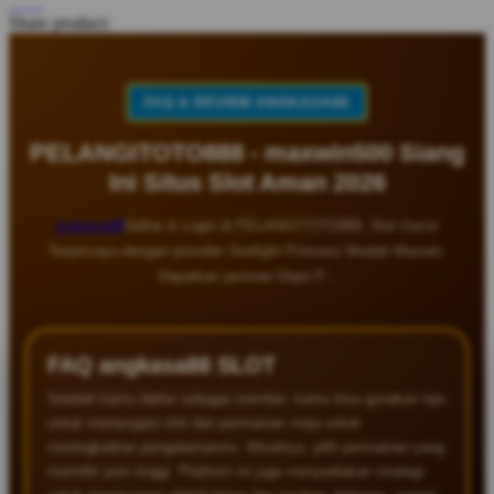
Share product:
FAQ & REVIEW ANGKASA88
PELANGITOTO888 - maxwin500 Siang
Ini Situs Slot Aman 2026
angkasa88
Daftar & Login di PELANGITOTO888, Slot Gacor
Terpercaya dengan provider Starlight Princess Mudah Maxwin.
Dapatkan jaminan Depo P...
FAQ angkasa88 SLOT
Setelah kamu daftar sebagai member, kamu bisa gunakan tips
untuk menavigasi slot dan permainan meja untuk
meningkatkan pengalamanmu. Misalnya, pilih permainan yang
memiliki poin tinggi. Platform ini juga menyediakan strategi