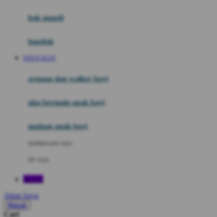
Mini Monkey
Moby
bak mandi
Momami
handuk
Mothercare
SITUS SLOT
Mustela
ayunan dan walker bayi
My Buddy Tag
My K
alas bermain anak bayi
N
mainan anak bayi
Naif
mothercare toys
Nike
elc toys
Nordic Natural
SLOT
Nuby
Akun Saya
Nuna
Masuk
Cari