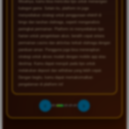
table games untuk meningkatkan pengalaman
platform ini dirancang agar mudah digunakan dan
bermainmu. Misalnya, pilihlah permainan yang
menyenangkan bagi setiap anggota yang ingin
menawarkan banyak poin. Platform ini juga
mencobanya.
menyediakan strategi untuk penggunaan bingo dan
taruhan olahraga yang efektif, seperti menganalisis
peringkat permainan untuk membuat keputusan lebih
hati-hati. Selain itu, pengguna dapat dengan mudah
mengakses tips untuk mengelola akun, misalnya
beralih cepat antara kategori kasino dan aktivitas
olahraga. Tips ini bisa membantu kamu memanfaatkan
platform dengan aman dan nyaman. Platform ini juga
menawarkan Strategi untuk akses mobile dan desktop,
misalnya dengan menggunakan alat akun untuk
melacak permainan dan poin. Dengan tips penggunaan
yang tersedia, kamu dapat menjelajahi berbagai
macam permainan seperti slot dan bingo dengan lebih
mudah, serta memaksimalkan pengalaman
bermainmu.