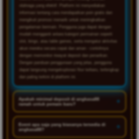
olahraga yang efektif. Platform ini menyediakan
informasi tentang cara mendapatkan poin gratis dan
mengikuti promosi menarik untuk meningkatkan
pengalaman bermain. Pengguna juga dapat dengan
mudah mengganti antara kategori permainan seperti
slot, bingo, atau table games, serta mengatur aktivitas
akun mereka secara cepat dan aman - contohnya
dengan memonitor riwayat deposit dan penarikan.
Dengan panduan penggunaan yang jelas, pengguna
dapat langsung mengeksplorasi fitur terbaru, terlengkap
dan paling terkini di platform ini.
Apakah minimal deposit di angkasa88
+
ramah untuk pemain baru?
Setelah kamu mendaftar, sebagai anggota kamu bisa
menggunakan tips untuk menavigasi berbagai
Event apa saja yang biasanya tersedia di
+
angkasa88?
permainan kasino dan olahraga. Misalnya, kamu bisa
memilih permainan slot yang menawarkan poin tinggi