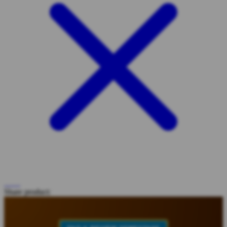
Share product: