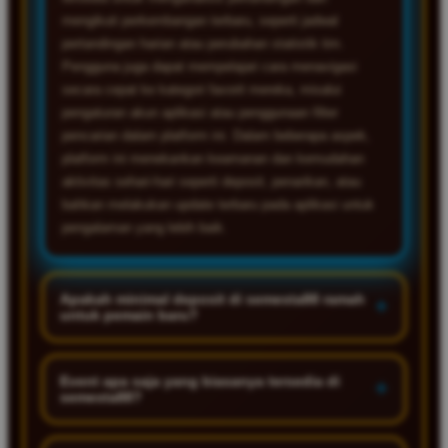
mengikuti perkembangan terbaru, seperti jadwal
pertandingan harian atau perubahan statistik tim.
Pengguna juga dapat mempelajari cara menavigasi
secara cepat ke kategori favorit mereka, misalui
pengaturan akun aplikasi atau penggunaan filter
pencarian dalam platform ini. Dalam beberapa aspek,
platform ini menekankan keamanan dan kemudahan
aktivitas sehari-hari seperti deposit, penarikan, atau
bahkan melakukan update terbaru pada aplikasi untuk
pengalaman yang lebih baik.
Apakah minimal deposit di semesta88 ramah
+
untuk pemain baru?
Setelah kamu mendaftar, terdapat banyak tips untuk
menavigasi berbagai permainan seperti slot dan bingo
Event apa saja yang biasanya tersedia di
+
semesta88?
secara efektif dan meningkatkan pengalamanmu.
Misalnya, kamu bisa memilih permainan yang
Setelah daftar sebagai anggota, kamu bisa langsung
menawarkan poin tinggi, atau menggunakan strategi