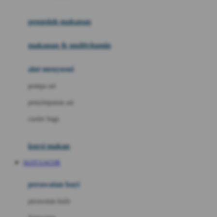
Joie
pengolah makanan
Joolz
Jujube
makanan & multivitamin
K
alat menyusui
Kiddycuts
pompa asi
Kumon
penyimpanan asi
L
cooler bags
Leapfrog
kursi makan
Leclerc
SLOT GACOR
Lee Vierra
Lillebaby
perawatan bayi
Little Bird Told Me
perawatan kulit
Little Miss Janis