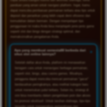
panduan yang aman untuk navigasi platform. Ingat, kamu
dapat mencoba pembaruan permainan terbaru atau tips untuk
deposit dan penarikan yang lebih cepat demi efisiensi dan
kemudahan dalam bermain. Dengan mempelajari tips
penggunaan ini maka Anda bisa menjelajahi jenis-jenis game
seperti slot dan bingo dengan strategi optimal, dan
memaksimalkan pengalaman Anda.
Apa yang membuat semesta88 berbeda dari
+
situs slot online lainnya?
Setelah daftar akun Anda, platform ini menawarkan
beragam cara untuk menavigasi berbagai permainan,
seperti slot, bingo, atau casino games. Misalnya,
pengguna dapat mencoba mencari permainan "gacor"
berdasarkan peringkatnya, atau melihat kategori baru
untuk menemukan judul terbaru. Selain itu, strategi di
sini bisa membantu dalam pengelolaan poin dan akses
ke promosi eksklusif. Untuk taruhan olahraga, tips-tips
tersedia untuk menganalisis pertandingan dan