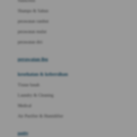
Sunscreen
London Taxi
Shampo & Sabun
Love To Dream
perawatan rambut
perawatan mulut
M
perawatan diri
Magformers
Mama's Choice
perawatan ibu
Mamas&Papas
kesehatan & kebersihan
Mamaway
Tissue basah
Maxi Cosi
Laundry & Cleaning
Megabloks
Medical
Micro
Air Purifier & Humidifier
MiDeer
Mimi & Lula
potty