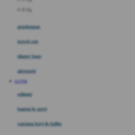
Felt So Sweet
0-36 Kg
Fisher Price
Flipper
gendongan
Friends Of Sally
travel cots
G
diaper bags
Gb
Geko
aksesoris
Graco
SLOT88
Gund
selimut
H
bantal & sprei
Habbie
Haenim
ranjang bayi & balita
Happy Horse