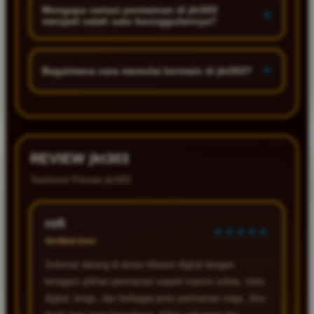
jenis permainan seperti slot, bingo, atau meja secara
Mengapa variasi permainan di jkt303
ranking permainan atau mengikuti tips terkini untuk
+
menjadi salah satu keunggulannya?
mudah. Contohnya, pengguna bisa memilih permainan
deposit dan penarikan yang lebih cepat. Bagi para
yang memiliki poin tinggi untuk mendapatkan
pecinta casino, platform ini menawarkan panduan
Setelah register sebagai anggota, kamu langsung bisa
keunggulan. Selain itu, platform ini memberikan strategi
tentang cara mengelola akun dengan aman, beralih
akses berbagai game seperti slot, bingo, roulette,
+
untuk penggunaan efektif pada taruhan olahraga,
Bagaimana cara memulai bermain di jkt303?
dengan cepat antara game slot dan table games,
taruhan olahraga, kasino live, dan permainan meja.
misalnya menganalisis peringkat permainan untuk
bahkan memaksimalkan poin yang Anda miliki.
Gunakan tips navigasi untuk beralih antar kategori
Setelah kamu daftar sebagai anggota, platform ini
membuat keputusan lebih hati-hati. Tentu saja, para
Sebagian besar game di platform ini bisa diakses dalam
dengan mudah dan manajemen akun yang praktis. Fitur
menyediakan beragam tips untuk mengoptimalkan
anggota baru dapat memeriksa sepuluh tips untuk
versi mobile atau desktop , sehingga Anda dapat
deposit dan penarikan cepat siap memperlancar setiap
pengalaman bermainmu. Misalnya, kamu bisa mencoba
mengelola akun, seperti beralih cepat antara permainan
menikmati permainan kapan saja dan di mana saja.
sesi bermainmu. Jangan lewatkan pembaruan
strategi dalam memilih permainan kasino atau olahraga
kasino dan aktivitas terkait olahraga dengan panduan
REVIEW jkt303
Selain itu, platform ini juga menyediakan tips praktis
permainan terbaru agar selalu dapat poin tinggi dan
yang sesuai dengan preferensi dan poin yang ingin
pengguna yang aman. Pengguna juga bisa menerapkan
untuk menjelajahi berbagai kategori permainan dengan
pengalaman terbaik.
Testimoni Pemain jkt303.
kamu capai. Selain itu , di sini juga ada tips tentang
strategi pengelolaan seperti memeriksa pembaruan
mudah. Dengan fokus pada pengalaman pengguna
cara beralih cepat antara kategori permainan, entah itu
permainan atau menggunakan tips untuk deposit dan
yang menyenangkan dan ramah.
slot, bingo, atau table games. Jangan lupa untuk
penarikan yang lebih cepat. Dengan mengikuti tips
dina
memanfaatkan fitur update terbaru permainan agar
penggunaan, platform ini memastikan pengalaman
kamu selalu mendapatkan pengalaman bermain yang
bermain slot dan bingo menjadi semakin mudah dan
Verified User
paling seru. Untuk memaksimalkan pengalamanmu,
menyenangkan buat para penggunanya.
platform ini juga menawarkan tips tentang strategi
manajemen akun, seperti memilih metode deposit dan
withdrawal yang paling aman dan cepat.