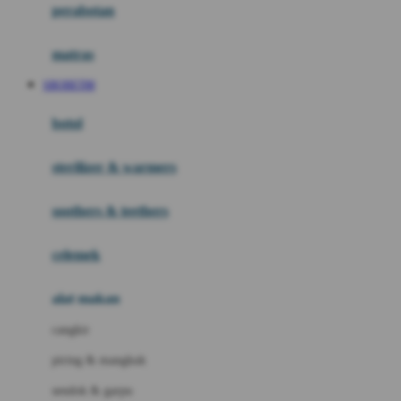
perabotan
Happy Tummy
Hauck
matras
Havaianas
SBOBET88
Hegen
botol
Hot Wheels
sterilizer & warmers
Hybrid
soothers & teethers
I
Inlacta DHA
celemek
Interlac
alat makan
Ivenet
cangkir
J
piring & mangkuk
Jack N Jill
sendok & garpu