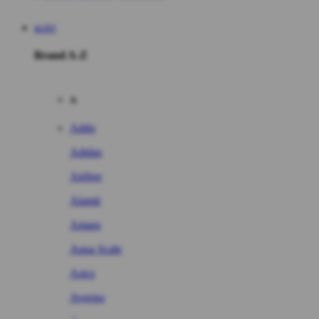
jkt303
Brand A-Z
A
Addo
Adidas
Airfree
Alamii
Amara
Aqua Scale
Asics
Aveeno