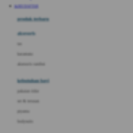
Awan
jkt303 DAFTAR
Azetabio
produk terbaru
B
aksesoris
Baabaasheepz
tas
Babiators
kacamata
Baby Dove
aksesoris rambut
Baby Jogger
Baby Rovega
kebutuhan bayi
Babybee
pakaian tidur
Banana Boat
set & terusan
Banz
piyama
Barbie
bodysuits
Beaba