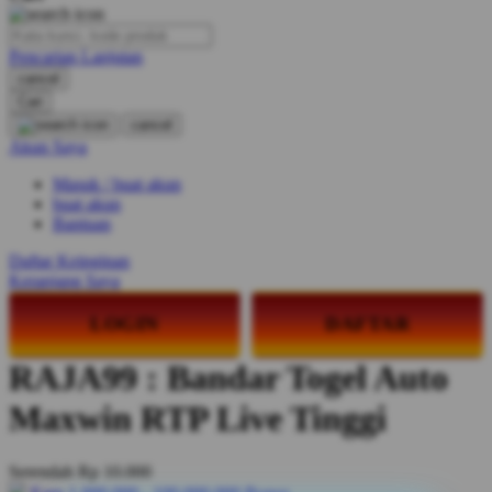
O
Pencarian Lanjutan
Oh Ma Grain
cancel
Okiedog
Cari
cancel
P
Akun Saya
Masuk / buat akun
Peachy
buat akun
Phil & Ted's
Bantuan
Philips Avent
Daftar Keinginan
Keranjang Saya
Pigeon
LOGIN
DAFTAR
Playgro
RAJA99 : Bandar Togel Auto
Poled Global
Maxwin RTP Live Tinggi
Ponycycle
Puma
Serendah
Rp 10.000
Pureats