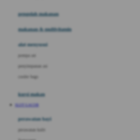
Joie
pengolah makanan
Joolz
Jujube
makanan & multivitamin
K
alat menyusui
Kiddycuts
pompa asi
Kumon
penyimpanan asi
L
cooler bags
Leapfrog
kursi makan
Leclerc
SLOT GACOR
Lee Vierra
Lillebaby
perawatan bayi
Little Bird Told Me
perawatan kulit
Little Miss Janis