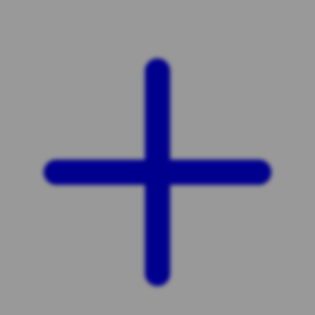
X
Xootz
Y
Yamatoya
Z
Zaxy
Zoggs
0-9
4Moms
59S