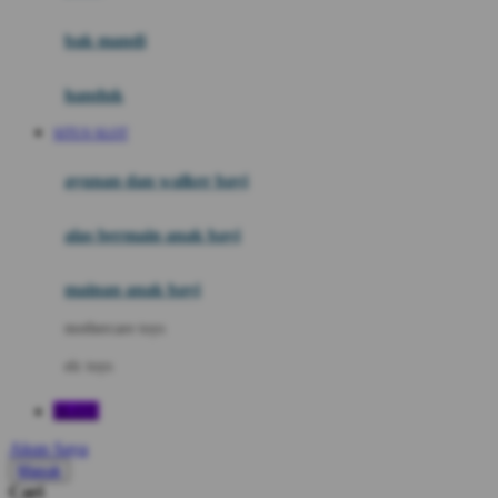
Mini Monkey
Moby
bak mandi
Momami
handuk
Mothercare
SITUS SLOT
Mustela
ayunan dan walker bayi
My Buddy Tag
My K
alas bermain anak bayi
N
mainan anak bayi
Naif
mothercare toys
Nike
elc toys
Nordic Natural
SLOT
Nuby
Akun Saya
Nuna
Masuk
Cari