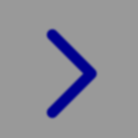
Twistshake
TY Toys
U
V
Veja
Vitaflow
Vtech
W
Waterland
Wellness