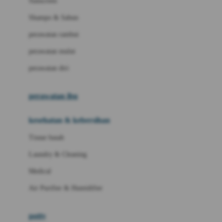
Sunscreen
London Taxi
Shampo & Sabun
Love To Dream
perawatan rambut
perawatan mulut
M
perawatan diri
Magformers
Mama's Choice
perawatan ibu
Mamas&Papas
kesehatan & kebersihan
Mamaway
Tissue basah
Maxi Cosi
Laundry & Cleaning
Megabloks
Medical
Micro
Air Purifier & Humidifier
MiDeer
Mimi & Lula
potty