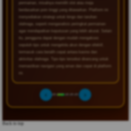
mulai dari slot, bingo, roulette, taruhan olahraga,
hingga kasino live dan permainan meja favorit.
Platform ini dirancang dengan tips navigasi yang intuitif
sehingga Anda bisa mudah beralih antar kategori tanpa
kebingungan. Nikmati kemudahan manajemen akun
serta proses deposit dan penarikan cepat untuk
pengalaman bermain yang lancar. Jangan lewatkan
update permainan terbaru dan kesempatan meraih poin
tinggi di setiap sesi taruhan Anda.
‹
›
Back to top
alam4d
butuh
unduh aplikasi
we accept
bantuan?
alam4d