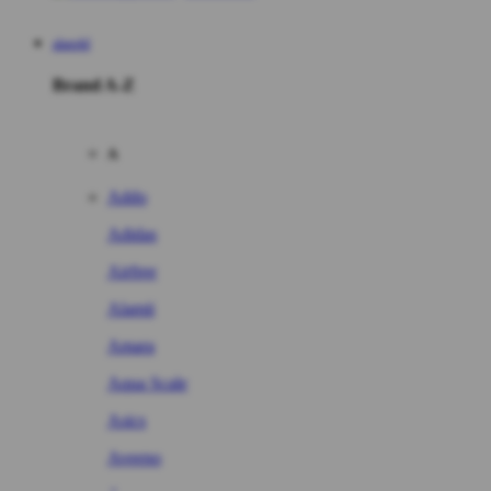
alam4d
Brand A-Z
A
Addo
Adidas
Airfree
Alamii
Amara
Aqua Scale
Asics
Aveeno