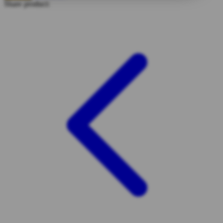
Share product:
Squishmallows
Starbooks
Stick-O
Stokke
Sudocrem
Sumimo
Sunnylife
Sun-Staches
Swimava
T
Tommee Tippee
Trunki
Tutti Bambini