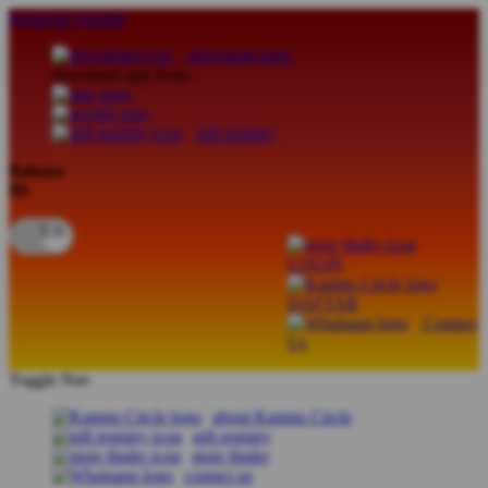
lewati ke Konten
download apps
download app from:
gift registry
Bahasa
ID
LOGIN
DAFTAR
Contact
Us
Toggle Nav
about Kanmo Circle
gift registry
store finder
contact us