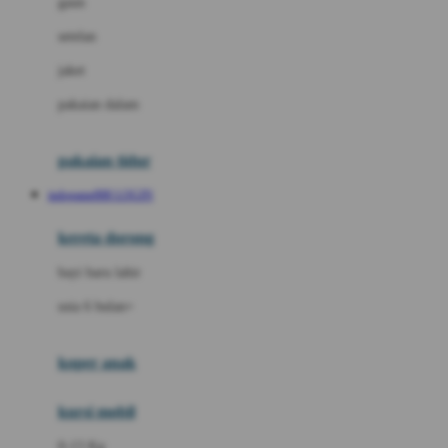
gaun
Dae Organics
setelan
Docare
jaket
Doona
pakaian dalam
Down To Earth
Drew
pakaian tidur
Dr. Brown's
indogame888 LOGIN
E
kereta dorong
ELC
bayi baru lahir
Ergobaby
usia 6 bulan+
Expert Care
koper anak
Ezyroller
kursi mobil
F
0-13 Kg