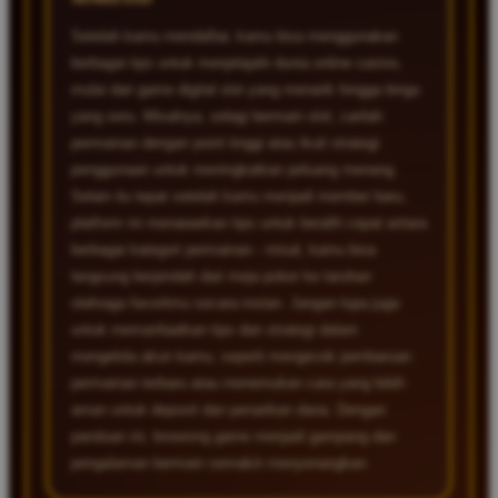
termasuk beralih cepat antara kategori seperti
seperti memeriksa pembaruan permainan atau
permainan kasino dan kegiatan olahraga. Pengguna
Setelah meng-register sebagai anggota, kamu dapat
menggunakan tips untuk deposit dan penarikan yang
bisa mengakses panduan penggunaan yang aman dan
memanfaatkan tips untuk menavigasi berbagai macam
lebih cepat.
cepat untuk deposit dan penarikan dengan memeriksa
permainan, misalnya memilih slot atau permainan meja
pembaruan permainan secara berkala.
dengan poin tinggi agar meningkatkan keuntungan
kamu. Platform ini juga menyediakan strategi untuk
pengguna dalam bingo dan taruhan olahraga, seperti
menganalisis peringkat permainan terbaru untuk
membuat keputusan yang lebih bijaksana. Selain itu,
pengguna dapat mengakses tips bermanfaat untuk
mengelola akun dengan efektif, seperti beralih cepat
antara kategori kasino dan aktivitas olahraga,
semuanya didampingi panduan penggunaan yang
aman dan mudah dipahami. Platform ini juga
menawarkan tips lain, seperti memeriksa pembaruan
terbaru pada permainan atau strategi untuk deposit dan
penarikan yang lebih cepat. Dengan memanfaatkan
tips tersebut, kamu dapat menjelajahi berbagai macam
permainan seperti slot dan bingo dengan lebih