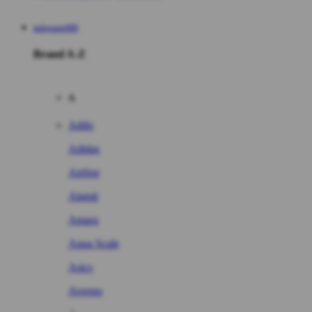
indogame888
Brand A-Z
A
Addo
Adidas
Airfree
Alamii
Amara
Aqua Scale
Asics
Aveeno