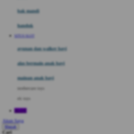
Mini Monkey
Moby
bak mandi
Momami
handuk
Mothercare
SITUS SLOT
Mustela
ayunan dan walker bayi
My Buddy Tag
My K
alas bermain anak bayi
N
mainan anak bayi
Naif
mothercare toys
Nike
elc toys
Nordic Natural
SLOT
Nuby
Akun Saya
Nuna
Masuk
Cari