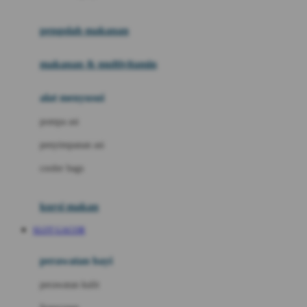
Joie
pengolah makanan
Joolz
Jujube
makanan & multivitamin
K
alat menyusui
Kiddycuts
pompa asi
Kumon
penyimpanan asi
L
cooler bags
Leapfrog
kursi makan
Leclerc
SLOT GACOR
Lee Vierra
Lillebaby
perawatan bayi
Little Bird Told Me
perawatan kulit
Little Miss Janis