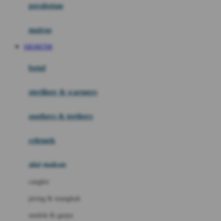
perabotan
Happy Tummy
Hauck
matras
Havaianas
SBOBET88
Hegen
botol
Hot Wheels
sterilizer & warmers
Hybrid
soothers & teethers
I
Inlacta DHA
celemek
Interlac
alat makan
Ivenet
cangkir
J
piring & mangkuk
Jack N Jill
sendok & garpu