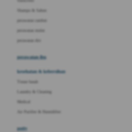
Sunscreen
London Taxi
Shampo & Sabun
Love To Dream
perawatan rambut
perawatan mulut
M
perawatan diri
Magformers
Mama's Choice
perawatan ibu
Mamas&Papas
kesehatan & kebersihan
Mamaway
Tissue basah
Maxi Cosi
Laundry & Cleaning
Megabloks
Medical
Micro
Air Purifier & Humidifier
MiDeer
Mimi & Lula
potty