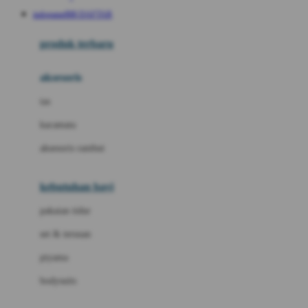
Awan
indogame888 DAFTAR
Azetabio
produk terbaru
B
aksesoris
Baabaasheepz
tas
Babiators
kacamata
Baby Dove
aksesoris rambut
Baby Jogger
Baby Rovega
kebutuhan bayi
Babybee
pakaian tidur
Banana Boat
set & terusan
Banz
piyama
Barbie
bodysuits
Beaba