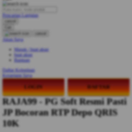
O
Pencarian Lanjutan
Oh Ma Grain
cancel
Okiedog
Cari
cancel
P
Akun Saya
Masuk / buat akun
Peachy
buat akun
Phil & Ted's
Bantuan
Philips Avent
Daftar Keinginan
Keranjang Saya
Pigeon
LOGIN
DAFTAR
Playgro
RAJA99 - PG Soft Resmi Pasti
Poled Global
JP Bocoran RTP Depo QRIS
Ponycycle
Puma
10K
Pureats