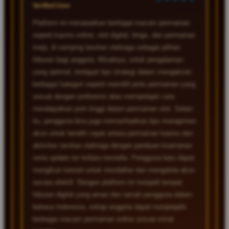
mempelajari cara mengelola akun secara efisien,
Verified User
peringkat update game terbaru, bahkan dapatkan
seperti switching cepat antara kategorinya, dengan
rekomendasi berdasarkan preferensi bermainmu.
Setelah register sebagai anggota, kamu bisa langsung
panduan tentang keamanan data dan transaksi deposit
Platform ini juga membekai perencanaan penarikan dan
menikmati berbagai pilihan hiburan mulai dari slot,
serta penarikan. Dengan tips navigasi yang tersedia,
deposit yang aman serta cepat. Dapatkan informasi
bingo, roulette, taruhan olahraga, kasino live, hingga
anggota baru dapat menjelajahi platform ini dengan
terbaru mengenai promo atau event harian melalui
permainan meja. Platform ini menyediakan tips
mudah dan menemukan permainan favorit mereka.
notifikasi di aplikasi ini.
navigasi yang memudahkanmu beralih antar kategori
dengan cepat dan praktis. Kamu juga bisa mengatur
manajemen akun serta melakukan deposit dan
penarikan cepat kapan saja. Jangan lewatkan
pembaruan permainan terbaru agar selalu dapat
pengalaman seru dan poin tinggi setiap hari.
‹
›
Back to top