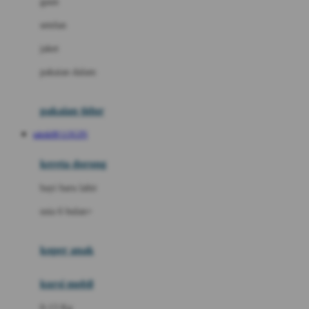
gaun
Dae Organics
setelan
Docare
jaket
Doona
pakaian dalam
Down To Earth
Drew
pakaian tidur
Dr. Brown's
taktik88 LOGIN
E
kereta dorong
ELC
bayi baru lahir
Ergobaby
usia 6 bulan+
Expert Care
koper anak
Ezyroller
kursi mobil
F
0-13 Kg