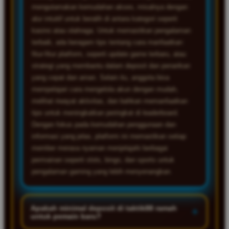
mengutamakan kemudahan akses, misalnya dengan
alur intuitif untuk beralih di antara kategori seperti
kasino atau olahraga. Untuk memastikan pengalaman
terbaik, ada beragam tips tentang cara manfaatkan
fitur-fitur platform, seperti update game terbaru, atau
strategi yang membantu dalam deposit dan penarikan
yang cepat dan aman. Selain itu, anggota bisa
mempelajari cara mengelola akun dengan mudah,
melihat riwayat aktivitas, dan bahkan memanfaatkan
tips untuk meningkatkan peringkat di leaderboard.
Dengan fokus pada kemudahan penggunaan dan
informasi yang jelas, platform ini memastikan setiap
member merasa nyaman menjelajahi berbagai
permainan seperti slots, bingo, dan sports untuk
pengalaman gaming yang lebih menyenangkan.
Apakah minimal deposit di taktik88 ramah
+
untuk pemain baru?