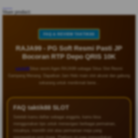
Share product:
FAQ & REVIEW TAKTIK88
RAJA99 - PG Soft Resmi Pasti JP
Bocoran RTP Depo QRIS 10K
taktik88
Situs resmi Agen RAJA99 sebagai Situs Slot Resmi
Gampang Menang. Dapatkan Jam Hoki main slot akurat dan gabung
sekarang untuk menikmati bene...
FAQ taktik88 SLOT
Setelah kamu daftar sebagai anggota, kamu bisa
menggunakan tips untuk menavigasi berbagai permainan,
misalnya, memilih slot atau permainan meja yang
menawarkan poin tinggi. Platform ini juga menyediakan