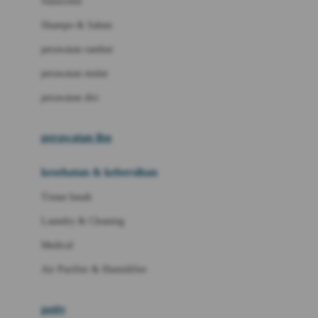
Sunscreen
London Taxi
Shampo & Sabun
Love To Dream
perawatan rambut
perawatan mulut
M
perawatan diri
Magformers
Mama's Choice
perawatan ibu
Mamas&Papas
kesehatan & kebersihan
Mamaway
Tissue basah
Maxi Cosi
Laundry & Cleaning
Megabloks
Medical
Micro
Air Purifier & Humidifier
MiDeer
Mimi & Lula
potty