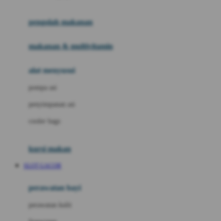
Joie
pengolah makanan
Joolz
Jujube
makanan & multivitamin
K
alat menyusui
Kiddycuts
pompa asi
Kumon
penyimpanan asi
L
cooler bags
Leapfrog
kursi makan
Leclerc
SLOT GACOR
Lee Vierra
Lillebaby
perawatan bayi
Little Bird Told Me
perawatan kulit
Little Miss Janis