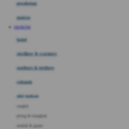
perabotan
Happy Tummy
Hauck
matras
Havaianas
SBOBET88
Hegen
botol
Hot Wheels
sterilizer & warmers
Hybrid
soothers & teethers
I
Inlacta DHA
celemek
Interlac
alat makan
Ivenet
cangkir
J
piring & mangkuk
Jack N Jill
sendok & garpu