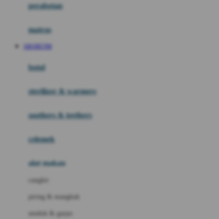
perabotan
Happy Tummy
Hauck
matras
Havaianas
SBOBET88
Hegen
botol
Hot Wheels
sterilizer & warmers
Hybrid
soothers & teethers
I
Inlacta DHA
celemek
Interlac
alat makan
Ivenet
cangkir
J
piring & mangkuk
Jack N Jill
sendok & garpu