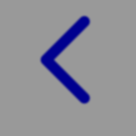
Squishmallows
Starbooks
Stick-O
Stokke
Sudocrem
Sumimo
Sunnylife
Sun-Staches
Swimava
T
Tommee Tippee
Trunki
Tutti Bambini