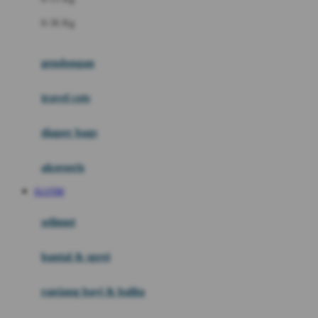
Felt So Sweet
0-36 Kg
Fisher Price
Flipper
gendongan
Friends Of Sally
travel cots
G
diaper bags
Gb
Geko
aksesoris
Graco
SLOT88
Gund
selimut
H
bantal & sprei
Habbie
Haenim
ranjang bayi & balita
Happy Horse