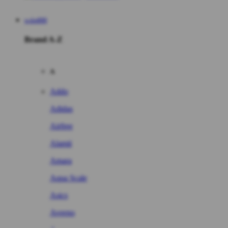
wslot888
Brand A-Z
A
Addo
Adidas
Airfree
Alamii
Amara
Aqua Scale
Asics
Aveeno