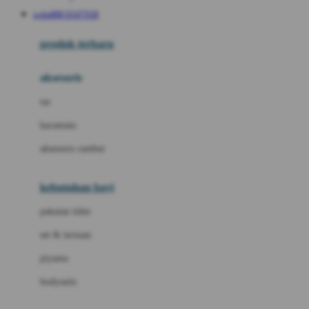
Awan
wslot888 DAFTAR
Azetabio
produk terbaru
B
aksesoris
Baabaasheepz
tas
Babiators
kacamata
Baby Dove
aksesoris rambut
Baby Jogger
Baby Rovega
kebutuhan bayi
Babybee
pakaian tidur
Banana Boat
set & terusan
Banz
piyama
Barbie
bodysuits
Beaba