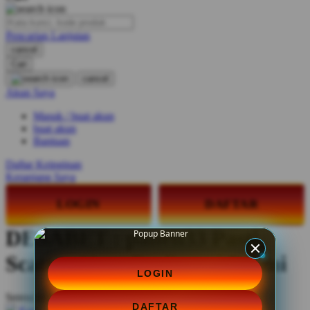
O
Pencarian Lanjutan
Oh Ma Grain
cancel
Okiedog
Cari
cancel
P
Akun Saya
Masuk / buat akun
Peachy
buat akun
Phil & Ted's
Bantuan
Philips Avent
Daftar Keinginan
Keranjang Saya
Pigeon
LOGIN
DAFTAR
Playgro
DESABET : panen33 Pasti
Poled Global
Scatter Situs Berlisensi Resmi
Ponycycle
LOGIN
Puma
Serendah
Rp 10.000
Pureats
DAFTAR