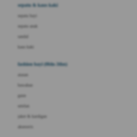
Beauty Barn
sepatu & kaus kaki
Bio Oil
sepatu bayi
Biolane
sepatu anak
Bite Fighters
sandal
Bizzi Growin
kaus kaki
Blackmores
fashion bayi (0bln-3thn)
Blooming Marvellous
atasan
Bonnels
bawahan
Bravado
gaun
Bruder
setelan
Brush Baby
jaket & kardigan
Buds Organics
aksesoris
Bugaboo