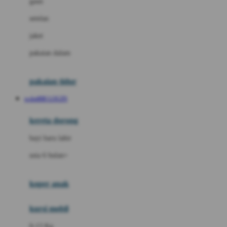
gaun
Dae Organics
setelan
Docare
jaket
Doona
pakaian dalam
Down To Earth
Drew
pakaian tidur
Dr. Brown's
wslot888 LOGIN
E
kereta dorong
ELC
bayi baru lahir
Ergobaby
usia 6 bulan+
Expert Care
koper anak
Ezyroller
kursi mobil
F
0-13 Kg