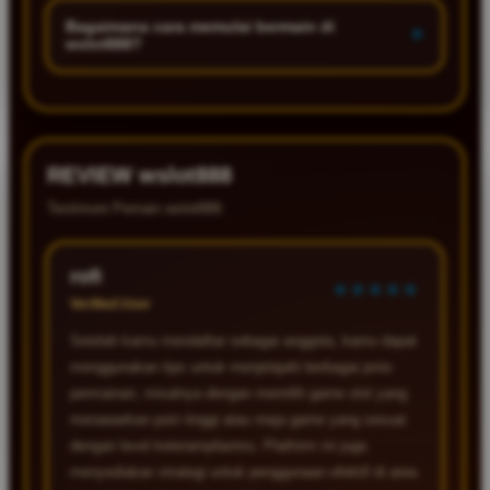
atau mempelajari strategi efektif untuk bermain bingo.
menganalisis peringkat permainan untuk membuat
menggunakan beragam tips untuk menavigasi beragam
Bagaimana cara memulai bermain di
Selain itu, platform ini menyediakan informasi
+
keputusan yang lebih hati-hati. Dalam hal manajemen
wslot888?
permainan, misalnya memilih permainan slot yang
bermanfaat tentang cara mengelola akun, seperti
akun, kamu bisa menemukan sepuluh tips berguna
menawarkan poin tinggi. Platform ini juga menyediakan
beralih cepat antara kategori perjudian seperti kasino
Begitu selesai daftar sebagai anggota, kamu langsung
seperti beralih cepat antara aktivitas kasino dan
strategi efektif untuk penggunaan fitur bingo dan
online dan taruhan olahraga. Tips-tips penggunaan
bisa menikmati berbagai permainan mulai dari slot,
olahraga, atau memastikan keamanan dalam proses
taruhan olahraga, seperti menganalisis peringkat game
lainnya meliputi bagaimana memaksimalkan
bingo, roulette, taruhan olahraga, hingga kasino live dan
deposit dan penarikan. Dengan platform ini, kamu
yang terbaru untuk membuat keputusan-keputusan
pengalaman bermain game dengan memeriksa
permainan meja. Ada banyak tips navigasi yang
memiliki akses ke berbagai permainan populer di
lebih hati-hati. Untuk pengalaman yang lebih nyaman,
REVIEW wslot888
pembaruan terbaru, atau bagaimana memanfaatkan tips
memudahkan kamu beralih antar kategori dengan cepat
Indonesia, mulai dari slot hingga bingo serta taruhan
pengguna dapat mempelajari sepuluh cara untuk
deposit dan penarikan yang lebih cepat. Secara
Testimoni Pemain wslot888.
dan praktis. Sistem deposit dan penarikan cepat juga
olahraga, dengan fokus pada pengalaman pengguna
mengelola akun dengan mudah, seperti beralih cepat
keseluruhan, platform ini bertujuan untuk membantu
siap mendukung setiap transaksi tanpa ribet. Jangan
yang mudah dan menyenangkan.
antara kategori permainan kasino dan aktivitas
Anda memahami cara menggunakan berbagai fitur
lupa cek update permainan terbaru di platform agar
olahraga, serta panduan aman untuk deposit dan
dina
dengan mudah dan efektif.
terus dapat poin tinggi dan reward menarik setiap
★★★★★
penarikan. Sederhananya, platform ini ingin
Verified User
minggunya.
memastikan kamu mendapat petunjuk dan strategi
Setelah mendaftar sebagai anggota, kamu dapat
untuk membuat perjalananmu, baik di dalam dunia
mengoptimalkan pengalamanmu melalui beragam tips
game slot atau bingo-nya, semakin mudah dan
dan strategi. Misalnya, pelajari cara menavigasi
menyenangkan bagi setiap anggota.
berbagai kategori permainan, dari slot hingga game
meja , untuk menemukan pilihan favoritmu. Untuk
meningkatkan kesempatan menang di bingo, ikuti