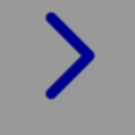
Twistshake
TY Toys
U
V
Veja
Vitaflow
Vtech
W
Waterland
Wellness