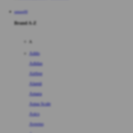
untung99
Brand A-Z
A
Addo
Adidas
Airfree
Alamii
Amara
Aqua Scale
Asics
Aveeno