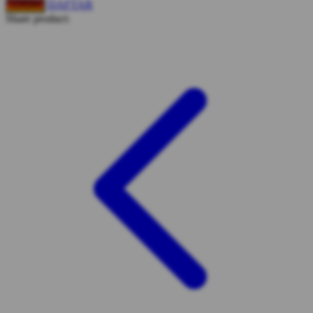
DAFTAR
LOGIN
Squishmallows
Share product:
Starbooks
Stick-O
Stokke
Sudocrem
Sumimo
Sunnylife
Sun-Staches
Swimava
T
Tommee Tippee
Trunki
Tutti Bambini