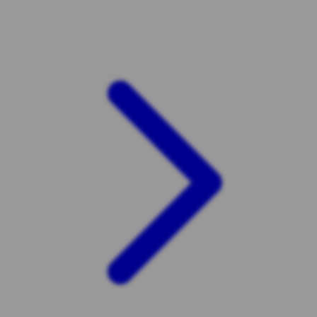
Twistshake
TY Toys
U
V
Veja
Vitaflow
Vtech
W
Waterland
Wellness