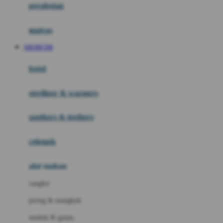
perabotan
Happy Tummy
Hauck
matras
Havaianas
SBOBET88
Hegen
botol
Hot Wheels
sterilizer & warmers
Hybrid
soothers & teethers
I
Inlacta DHA
celemek
Interlac
alat makan
Ivenet
cangkir
J
piring & mangkuk
Jack N Jill
sendok & garpu