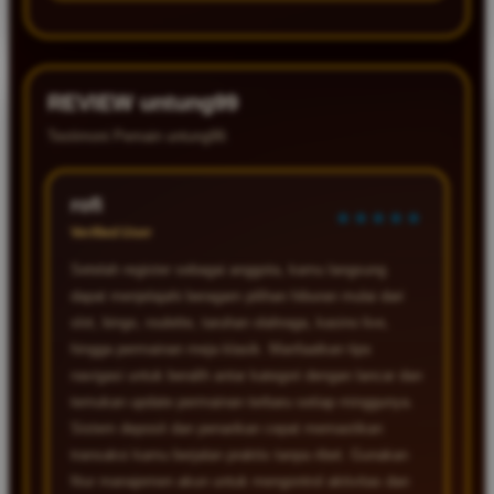
merujuk pada sepuluh tips untuk mengelola akun
Setelah register sebagai anggota, Anda bisa langsung
terkait. Pastikan untuk memeriksa pembaruan game
menyediakan strategi khusus untuk bingo dan judi
secara efektif, seperti beralih cepat antara kategori
menjelajahi berbagai permainan mulai dari slot, bingo,
terbaru atau menggunakan tips untuk melakukan
olahraga, seperti menganalisis peringkat permainan
permainan kasino dan olahraga. Platform ini juga
roulette, taruhan olahraga, kasino live, hingga
deposit dan penarikan secara lebih cepat. Dengan
untuk membantu dalam pengambilan keputusan yang
menyediakan cara mudah untuk melakukan deposit dan
permainan meja. Platform ini menyediakan tips navigasi
memanfaatkan tips ini, Anda dapat menjelajahi beragam
lebih strategis. Pengguna dengan mudah dapat
REVIEW untung99
penarikan yang cepat, selain tips untuk mempermudah
praktis agar Anda mudah beralih antar kategori dan
pilihan permainan seperti slot dan bingo sambil
mengakses sepuluh tips untuk mengelola akun secara
penggunaan aplikasi ini di berbagai platform, baik
Testimoni Pemain untung99.
mengatur manajemen akun dengan lebih nyaman.
memaksimalkan pengalaman bermain Anda.
efektif, seperti beralih cepat antara kategori kasino dan
mobile maupun desktop. Dengan tips dan strategi yang
Nikmati juga kemudahan deposit dan penarikan cepat
olahraga, disertai panduan keamanan untuk
tersedia, Anda dapat dengan mudah mengeksplorasi
yang diproses otomatis untuk kenyamanan bermain.
memastikan transaksi aman. Selain itu, pengguna
dina
dunia permainan online dan memaksimalkan
Jangan lewatkan update pembaruan permainan terbaru
★★★★★
dapat memeriksa pembaruan permainan teranyar atau
Verified User
pengalaman bermain.
agar selalu dapat poin tinggi di setiap sesi.
memanfaatkan tips agar proses deposit dan penarikan
Setelah melakukan pendaftaran, Anda bisa
berjalan lebih cepat. Dengan tips-tips penggunaan yang
menggunakan tips untuk menavigasi berbagai macam
jelas, platform ini memudahkan anggota untuk
slot, permainan meja, serta kategori baru, misalnya
menjelajahi berbagai macam permainan seperti slot dan
dengan memilih permainan yang sesuai dengan
bingo, serta memaksimalkan pengalaman mereka
secara keseluruhan.
preferensi dan strategi Anda. Platform ini menyediakan
juga strategi untuk penggunaan efektif di bingo dan
taruhan olahraga, seperti menganalisis peringkat
permainan untuk membuat keputusan yang lebih
bijaksana. Member dapat dengan mudah mengakses