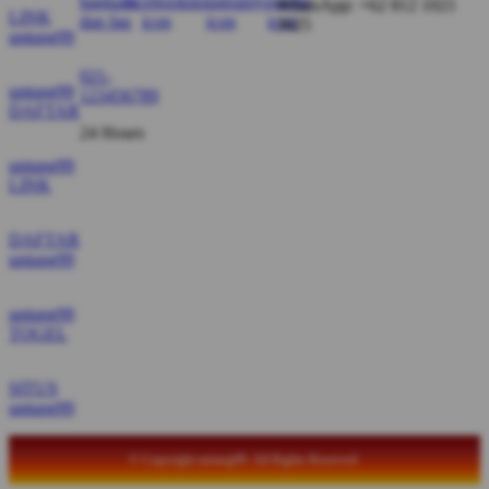
untung99
butuh
unduh aplikasi
we accept
bantuan?
untung99
hubungi
kami
untung99
SLOT
Direktorat Jenderal
hubungi
ikuti kami di
untung99
Perlindungan Konsumen dan
kami
media sosial
LOGIN
Tertib Niaga
Kementerian Perdagangan RI
bantuan
WhatsApp: +62 812 1021
LINK
dan faq
3625
untung99
021-
untung99
123456789
DAFTAR
24 Hours
untung99
LINK
DAFTAR
untung99