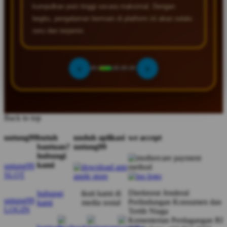
sepuluh tips untuk mengelola akun secara maksimal,
seperti beralih cepat antar kategori permainan kasino
dan aktivitas terkait olahraga, dengan panduan
penggunaan yang aman. Selain itu, pengguna bisa
menerapkan strategi penggunaan platform, misalnya
dengan memeriksa pembaruan permainan baru atau
update terbaru untuk pengalaman bermain yang lebih
optimal. Di samping itu, tips dalam platform ini dapat
membantu Anda memahami cara memaksimalkan
pengalaman di beragam kategori permainan seperti slot
dan bingo.
‹
›
Back to top