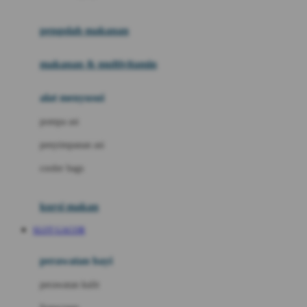
Joie
pengolah makanan
Joolz
Jujube
makanan & multivitamin
K
alat menyusui
Kiddycuts
pompa asi
Kumon
penyimpanan asi
L
cooler bags
Leapfrog
kursi makan
Leclerc
SLOT GACOR
Lee Vierra
Lillebaby
perawatan bayi
Little Bird Told Me
perawatan kulit
Little Miss Janis