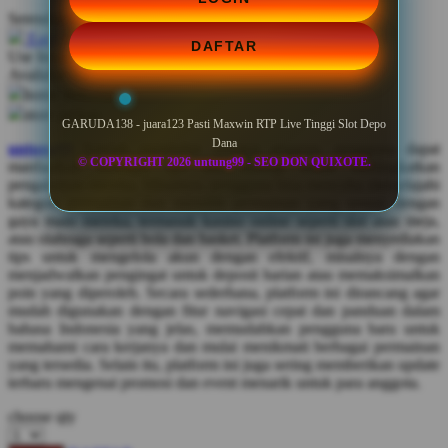
Serendah
Rp 10.000
Q
Earn
1.000.000
-
100.000.000
Bonus
DAFTAR
Use Installment Options from
.
Laarn more
QV Baby
Available for :
home delivery
store pickup
R
GARUDA138 - juara123 Pasti Maxwin RTP Live Tinggi Slot Depo
Dana
untung99
Setelah mendaftar sebagai anggota, pengguna dapat
Real Shades
© COPYRIGHT 2026 untung99 - SEO DON QUIXOTE.
manfaatkan berbagai tips dan strategi untuk meningkatkan
pengalaman mereka. Misalnya, pengguna bisa mencoba menjelajahi
Red Castle
kategori permainan dan memilih permainan yang sesuai dengan
gaya main mereka, termasuk kasino online seperti slot atau meja,
Ribbon Madness
atau olahraga seperti bola dan basket. Platform ini juga menyediakan
tips untuk mengelola akun dengan efektif, misalnya dengan
S
menjadwalkan pengingat untuk deposit harian atau memaksimalkan
poin yang diperoleh. Secara sederhana, platform ini dirancang agar
Sebamed
mudah digunakan dengan fitur navigasi cepat dan panduan dalam
bahasa Indonesia yang jelas, memudahkan pengguna baru untuk
Silver Cross
memahami cara kerjanya dan mulai menikmati berbagai permainan
yang tersedia. Selain itu, platform ini juga sering memberikan update
Simply Idea
terbaru mengenai promosi dan event menarik untuk para anggota.
Skip Hop
choose qty
Spectra