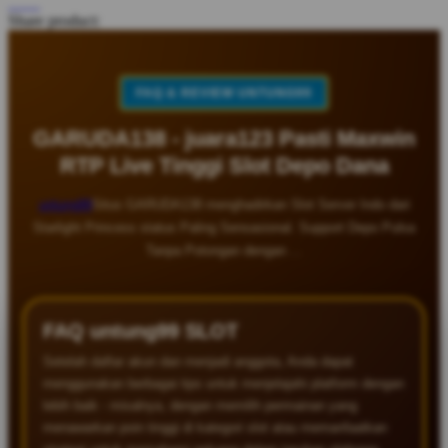
Share product:
FAQ & REVIEW UNTUNG99
GARUDA138 - juara123 Pasti Maxwin
RTP Live Tinggi Slot Depo Dana
untung99
Situs GARUDA138 menghadirkan Slot Server Indo dari
Starlight Princess status Paling Sensasional. Support Depo Pulsa
Tanpa Potongan dengan ...
FAQ untung99 SLOT
Setelah daftar akun dan menjadi anggota, Anda dapat
menggunakan berbagai tips untuk menjelajahi platform dengan
lebih baik - misalnya, dengan memilih permainan yang
menawarkan poin tinggi di kategori slot atau memanfaatkan