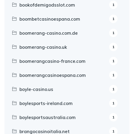
bookofdemigodsslot.com
1
boombetcasinoespana.com
1
boomerang-casino.com.de
1
boomerang-casino.uk
1
boomerangcasino-france.com
1
boomerangcasinoespana.com
1
boyle-casino.us
1
boylesports-ireland.com
1
boylesportsaustralia.com
1
brangocasinoitalia.net
1