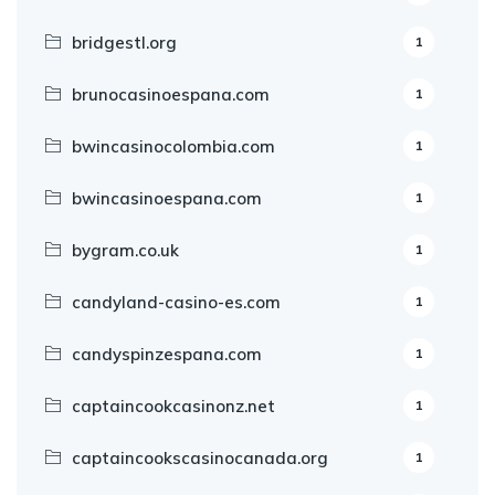
bridgestl.org
1
brunocasinoespana.com
1
bwincasinocolombia.com
1
bwincasinoespana.com
1
bygram.co.uk
1
candyland-casino-es.com
1
candyspinzespana.com
1
captaincookcasinonz.net
1
captaincookscasinocanada.org
1