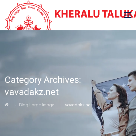
Category Archives:
vavadakz.net
→
→
Blog Large Image
vavadakz.net