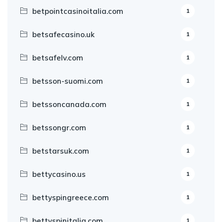
betpointcasinoitalia.com
1
betsafecasino.uk
1
betsafelv.com
1
betsson-suomi.com
1
betssoncanada.com
1
betssongr.com
1
betstarsuk.com
1
bettycasino.us
1
bettyspingreece.com
1
bettyspinitalia.com
1