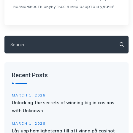
возможность окунуться в мир азарта и удачи!
Search
for:
Recent Posts
MARCH 1, 2026
Unlocking the secrets of winning big in casinos
with Unknown
MARCH 1, 2026
Lås upp hemligheterna till att vinna på casinot