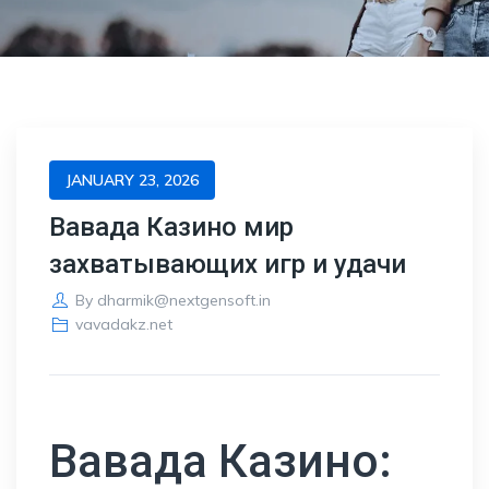
JANUARY 23, 2026
Вавада Казино мир
захватывающих игр и удачи
By
dharmik@nextgensoft.in
vavadakz.net
Вавада Казино: