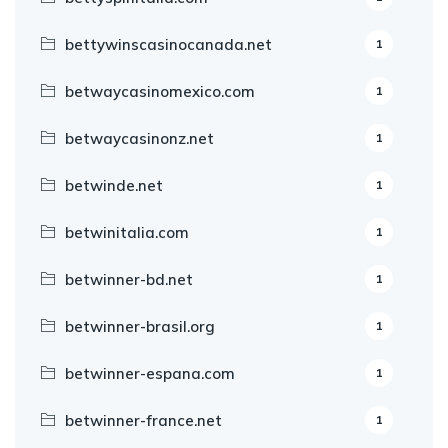
bettywinscasinocanada.net
1
betwaycasinomexico.com
1
betwaycasinonz.net
1
betwinde.net
1
betwinitalia.com
1
betwinner-bd.net
1
betwinner-brasil.org
1
betwinner-espana.com
1
betwinner-france.net
1