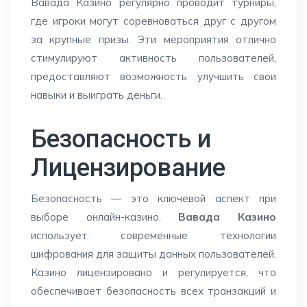
Вавада Казино регулярно проводит турниры,
где игроки могут соревноваться друг с другом
за крупные призы. Эти мероприятия отлично
стимулируют активность пользователей,
предоставляют возможность улучшить свои
навыки и выиграть деньги.
Безопасность и
Лицензирование
Безопасность — это ключевой аспект при
выборе онлайн-казино.
Вавада Казино
использует современные технологии
шифрования для защиты данных пользователей.
Казино лицензировано и регулируется, что
обеспечивает безопасность всех транзакций и