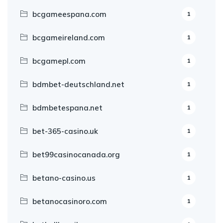
bcgameespana.com
1
bcgameireland.com
1
bcgamepl.com
1
bdmbet-deutschland.net
1
bdmbetespana.net
1
bet-365-casino.uk
1
bet99casinocanada.org
1
betano-casino.us
1
betanocasinoro.com
1