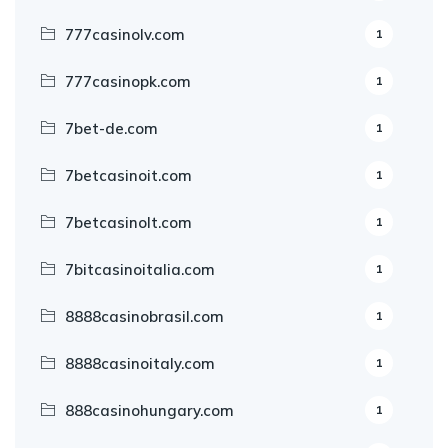
777casinolv.com
1
777casinopk.com
1
7bet-de.com
1
7betcasinoit.com
1
7betcasinolt.com
1
7bitcasinoitalia.com
1
8888casinobrasil.com
1
8888casinoitaly.com
1
888casinohungary.com
1