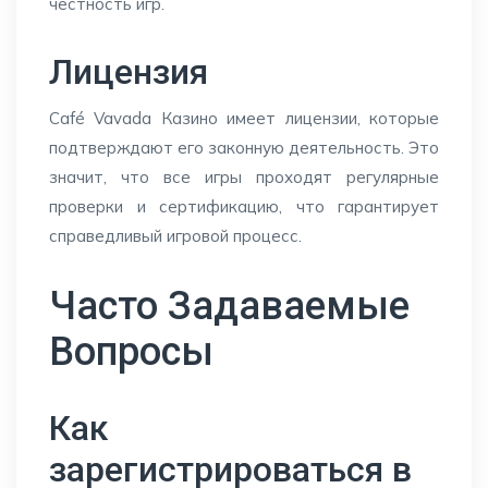
честность игр.
Лицензия
Café Vavada Казино имеет лицензии, которые
подтверждают его законную деятельность. Это
значит, что все игры проходят регулярные
проверки и сертификацию, что гарантирует
справедливый игровой процесс.
Часто Задаваемые
Вопросы
Как
зарегистрироваться в