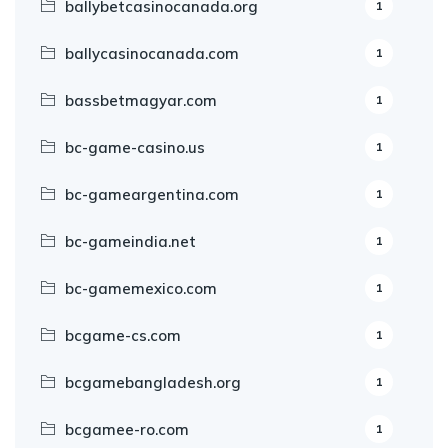
ballybetcasinocanada.org
1
ballycasinocanada.com
1
bassbetmagyar.com
1
bc-game-casino.us
1
bc-gameargentina.com
1
bc-gameindia.net
1
bc-gamemexico.com
1
bcgame-cs.com
1
bcgamebangladesh.org
1
bcgamee-ro.com
1