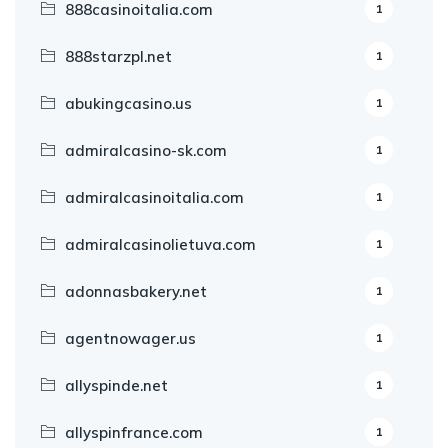
888casinoitalia.com
1
888starzpl.net
1
abukingcasino.us
1
admiralcasino-sk.com
1
admiralcasinoitalia.com
1
admiralcasinolietuva.com
1
adonnasbakery.net
1
agentnowager.us
1
allyspinde.net
1
allyspinfrance.com
1