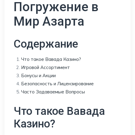
Погружение в
Мир Азарта
Содержание
Что такое Вавада Казино?
Игровой Ассортимент
Бонусы и Акции
Безопасность и Лицензирование
Часто Задаваемые Вопросы
Что такое Вавада
Казино?