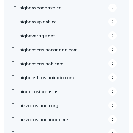
bigbassbonanza.cc
1
bigbasssplash.cc
1
bigbeverage.net
1
bigbooscasinocanada.com
1
bigbooscasinofi.com
1
bigboostcasinoindia.com
1
bingocasino-us.us
1
bizzocasinoca.org
1
bizzocasinocanada.net
1