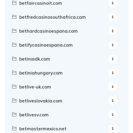
betfaircasinoit.com
1
betfredcasinosouthafrica.com
1
bethardcasinoespana.com
1
betifycasinoespana.com
1
betiniadk.com
1
betiniahungary.com
1
betlive-uk.com
1
betliveslovakia.com
1
betlivesv.com
1
betmastermexico.net
1