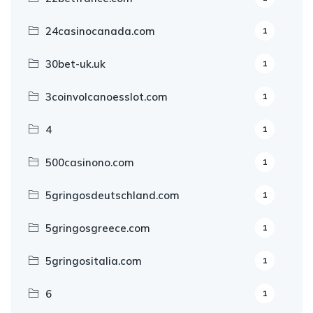
24casinocanada.com
1
30bet-uk.uk
1
3coinvolcanoesslot.com
1
4
1
500casinono.com
1
5gringosdeutschland.com
1
5gringosgreece.com
1
5gringositalia.com
1
6
1