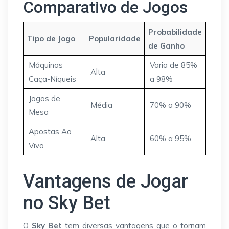
Comparativo de Jogos
Probabilidade
Tipo de Jogo
Popularidade
de Ganho
Máquinas
Varia de 85%
Alta
Caça-Níqueis
a 98%
Jogos de
Média
70% a 90%
Mesa
Apostas Ao
Alta
60% a 95%
Vivo
Vantagens de Jogar
no Sky Bet
O
Sky Bet
tem diversas vantagens que o tornam