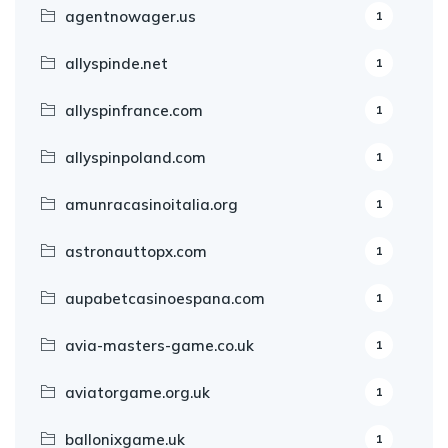
agentnowager.us
1
allyspinde.net
1
allyspinfrance.com
1
allyspinpoland.com
1
amunracasinoitalia.org
1
astronauttopx.com
1
aupabetcasinoespana.com
1
avia-masters-game.co.uk
1
aviatorgame.org.uk
1
ballonixgame.uk
1