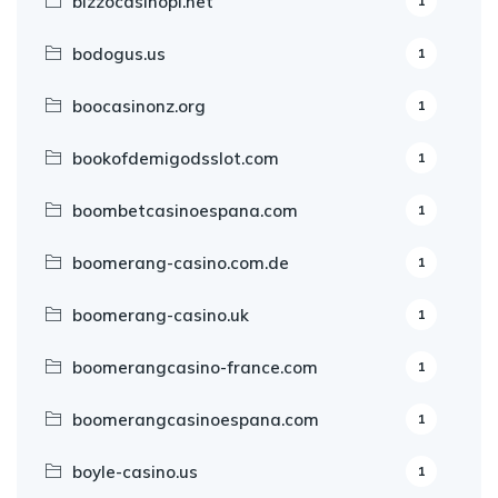
bizzocasinopl.net
1
bodogus.us
1
boocasinonz.org
1
bookofdemigodsslot.com
1
boombetcasinoespana.com
1
boomerang-casino.com.de
1
boomerang-casino.uk
1
boomerangcasino-france.com
1
boomerangcasinoespana.com
1
boyle-casino.us
1