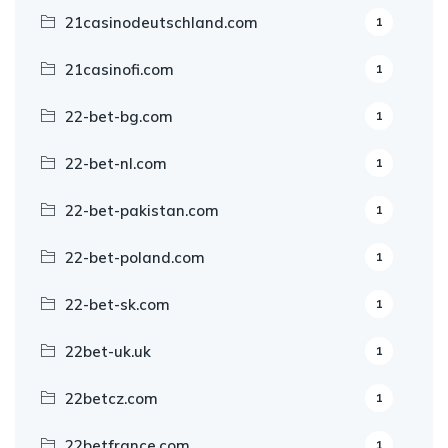
21casinodeutschland.com
1
21casinofi.com
1
22-bet-bg.com
1
22-bet-nl.com
1
22-bet-pakistan.com
1
22-bet-poland.com
1
22-bet-sk.com
1
22bet-uk.uk
1
22betcz.com
1
22betfrance.com
1