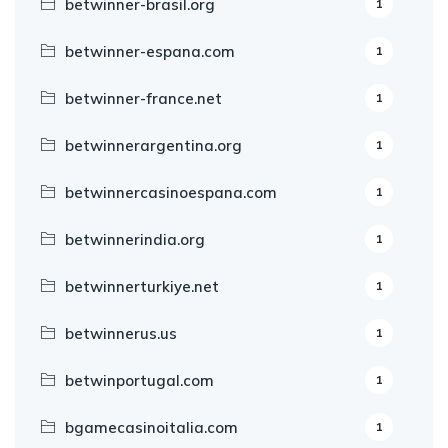
betwinner-brasil.org
1
betwinner-espana.com
1
betwinner-france.net
1
betwinnerargentina.org
1
betwinnercasinoespana.com
1
betwinnerindia.org
1
betwinnerturkiye.net
1
betwinnerus.us
1
betwinportugal.com
1
bgamecasinoitalia.com
1