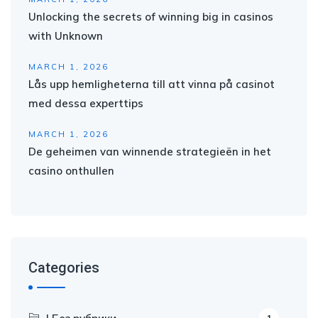
Unlocking the secrets of winning big in casinos
with Unknown
MARCH 1, 2026
Lås upp hemligheterna till att vinna på casinot
med dessa experttips
MARCH 1, 2026
De geheimen van winnende strategieën in het
casino onthullen
Categories
1