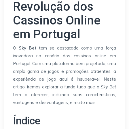
Revolução dos
Cassinos Online
em Portugal
O
Sky Bet
tem se destacado como uma força
inovadora no cenário dos cassinos online em
Portugal. Com uma plataforma bem projetada, uma
ampla gama de jogos e promoções atraentes, a
experiência de jogo aqui é insuperável. Neste
artigo, iremos explorar a fundo tudo que o
Sky Bet
tem a oferecer, incluindo suas características,
vantagens e desvantagens, e muito mais.
Índice