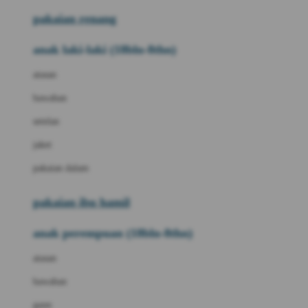
pakaian renang
anak laki-laki (18bln-8thn)
atasan
bawahan
setelan
jaket
pakaian dalam
pakaian ibu hamil
anak perempuan (18bln-8thn)
atasan
bawahan
gaun