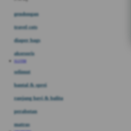
gendongan
travel cots
diaper bags
aksesoris
SLOT88
selimut
bantal & sprei
ranjang bayi & balita
perabotan
matras