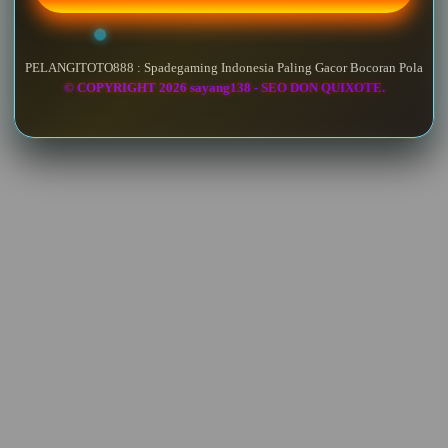
PELANGITOTO888 : Spadegaming Indonesia Paling Gacor Bocoran Pola
© COPYRIGHT 2026 sayang138 - SEO DON QUIXOTE.