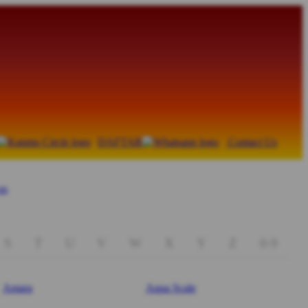
DAFTAR
Contact Us
us
S
T
U
V
W
X
Y
Z
0-9
Amara
Aqua Scale