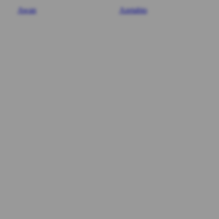
Awan
Azetabio