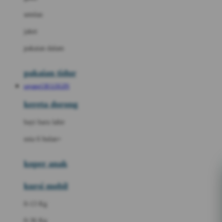
setelan
jaket
pakaian dalam
pakaian tidur
sayang138 LOGIN
kereta dorong
bayi baru lahir
usia 6 bulan+
koper anak
kursi mobil
0-13 Kg
0-36 Kg