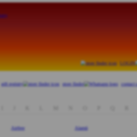
istry
LOGIN
gift registry
store finder
contact 
I
J
K
L
M
N
O
P
Q
R
Airfree
Alamii