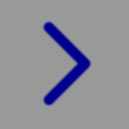
Twistshake
TY Toys
U
V
Veja
Vitaflow
Vtech
W
Waterland
Wellness