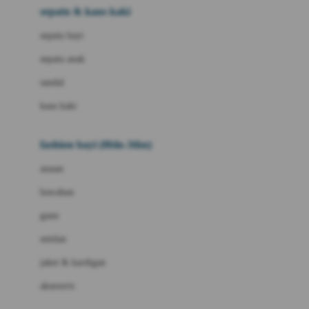
Beauty Barn
sepatu & kaus kaki
Bio Oil
sepatu bayi
Biolane
sepatu anak
Bite Fighters
sandal
Bizzi Growin
kaus kaki
Blackmores
fashion bayi (0bln-3thn)
Blooming Marvellous
atasan
Bonnels
bawahan
Bravado
gaun
Bruder
setelan
Brush Baby
jaket & kardigan
Buds Organics
aksesoris
Bugaboo