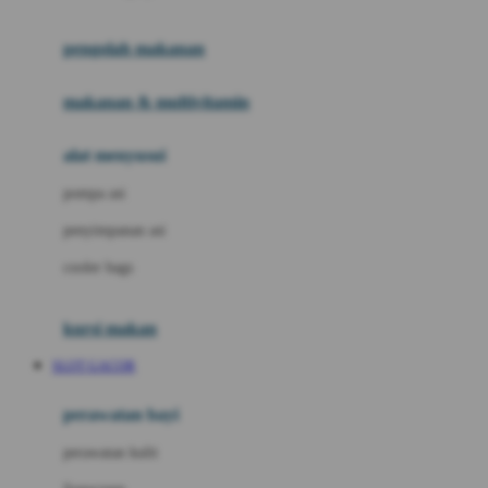
Joie
pengolah makanan
Joolz
Jujube
makanan & multivitamin
K
alat menyusui
Kiddycuts
pompa asi
Kumon
penyimpanan asi
L
cooler bags
Leapfrog
kursi makan
Leclerc
SLOT GACOR
Lee Vierra
Lillebaby
perawatan bayi
Little Bird Told Me
perawatan kulit
Little Miss Janis