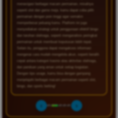
seperti slot, bingo, dan olahraga secara menyenangkan.
yang lebih efektif. Platform ini juga menawarkan
lebih cepat. Dengan demikian platform ini memudahkan
panduan bermanfaat tentang cara mengelola akun,
pengguna untuk menjelajahi berbagai permainan seperti
seperti beralih cepat antara kategori permainan,
slot dan bingo dengan maksimalkan pengalaman
menelusuri riwayat aktivitas, dan melakukan deposit
mereka.
dan penarikan yang aman dan efisien. Dengan tips-tips
praktis ini, kamu dapat dengan mudah menjelajahi
berbagai pilihan permainan dan memaksimalkan
pengalaman bermainmu.