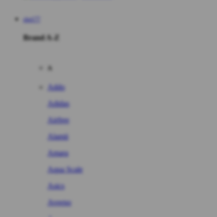
slot177
Brand A-Z
A
Addo
Adidas
Airfree
Alamii
Amara
Aqua Scale
Asics
Aveeno