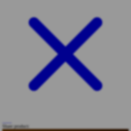
Share product: