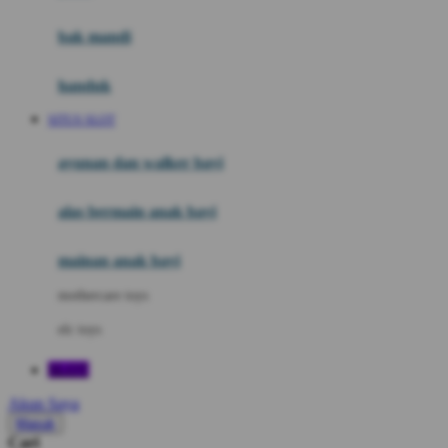
Mini Monkey
Moby
bak mandi
Momami
handuk
Mothercare
SITUS SLOT
Mustela
ayunan dan walker bayi
My Buddy Tag
My K
alas bermain anak bayi
N
mainan anak bayi
Naif
mothercare toys
Nike
elc toys
Nordic Natural
SLOT
Nuby
Akun Saya
Nuna
Masuk
Cari