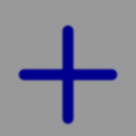
X
Xootz
Y
Yamatoya
Z
Zaxy
Zoggs
0-9
4Moms
59S