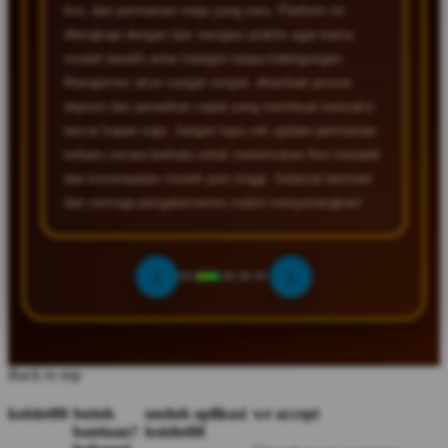
permainan, Anda bisa menjelajahi beragam pilihan di
berbagai permainan seperti digital slots, bingo, dan
platform ini, baik melalui aplikasi mobile atau desktop.
table games. Untuk memaksimalkan poinmu,
Ingatlah untuk selalu bermain dengan bijak dan selamat
misalnya, pilihlah permainan slot yang memiliki tingkat
menikmati petualangan gaming!
rating tinggi atau fokus pada strategi manajemen
bankroll di dalam permainan meja. Tidak hanya itu,
platform ini juga menawarkan tips untuk penggunaan
efektif dalam taruhan olahraga, seperti menganalisis
peringkat pertandingan terbaru untuk membuat
keputusan bertaruh yang lebih hati-hati. Pengguna
dapat dengan mudah beralih antara kategori permainan
kasino dan aktivitas terkait olahraga, memanfaatkan
panduan keamanan untuk mengelola akun mereka
secara cepat dan aman.
‹
›