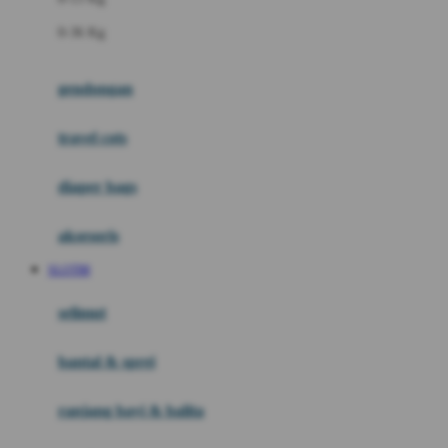
Felt So Sweet
0-36 Kg
Fisher Price
Flipper
gendongan
Friends Of Sally
travel cots
G
diaper bags
Gb
Geko
aksesoris
Graco
SLOT88
Gund
selimut
H
bantal & sprei
Habbie
Haenim
ranjang bayi & balita
Happy Horse