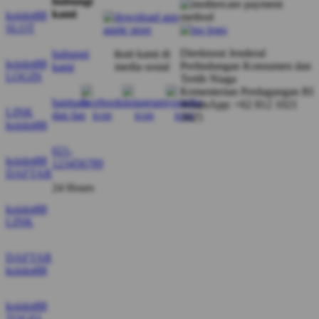
Back to top
koislot88
butuh
unduh aplikasi
we accept
bantuan?
koislot88
hubungi
kami
koislot88
SLOT
Direktorat Jenderal
hubungi
ikuti kami di
koislot88
Perlindungan Konsumen dan
kami
media sosial
LOGIN
Tertib Niaga
Kementerian Perdagangan RI
bantuan
WhatsApp: +62 812 1021
LINK
dan faq
3625
koislot88
021-
koislot88
123456789
DAFTAR
24 Hours
koislot88
LINK