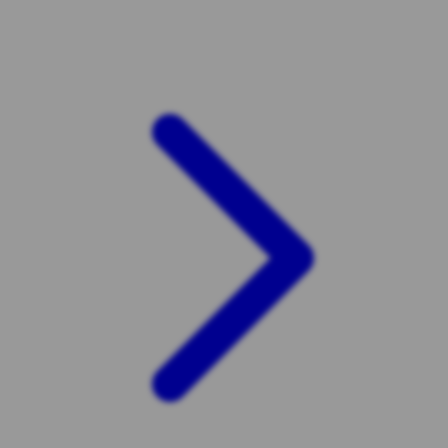
Twistshake
TY Toys
U
V
Veja
Vitaflow
Vtech
W
Waterland
Wellness