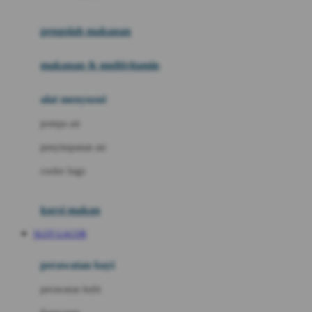
Joie
pengolah makanan
Joolz
Jujube
makanan & multivitamin
K
alat menyusui
Kiddycuts
pompa asi
Kumon
penyimpanan asi
L
cooler bags
Leapfrog
kursi makan
Leclerc
SLOT GACOR
Lee Vierra
Lillebaby
perawatan bayi
Little Bird Told Me
perawatan kulit
Little Miss Janis