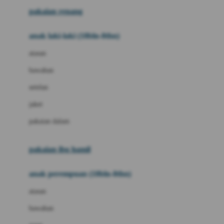
Buggygear
pakaian renang
Bumkins
anak laki-laki (18bln-8thn)
C
atasan
Cetaphil
bawahan
Chicco
setelan
Childlife
jaket
Clevamama
pakaian dalam
Cocolatte
Cottonseeds
pakaian ibu hamil
Cozy N Safe
anak perempuan (18bln-8thn)
Crane
atasan
Cybex
bawahan
D