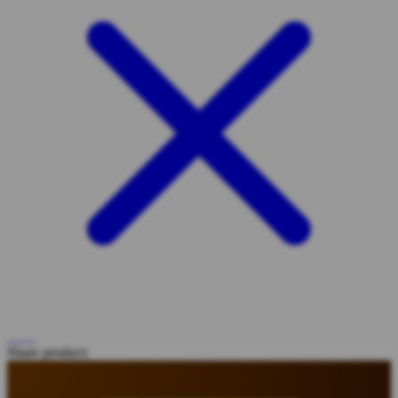
Share product: