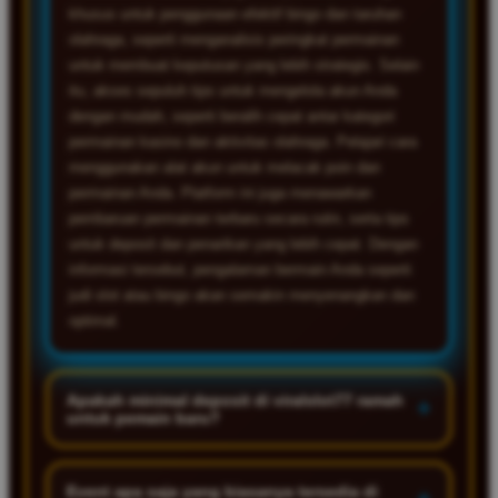
khusus untuk penggunaan efektif bingo dan taruhan
olahraga, seperti menganalisis peringkat permainan
untuk membuat keputusan yang lebih strategis. Selain
itu, akses sepuluh tips untuk mengelola akun Anda
dengan mudah, seperti beralih cepat antar kategori
permainan kasino dan aktivitas olahraga. Pelajari cara
menggunakan alat akun untuk melacak poin dan
permainan Anda. Platform ini juga menawarkan
pembaruan permainan terbaru secara rutin, serta tips
untuk deposit dan penarikan yang lebih cepat. Dengan
informasi tersebut, pengalaman bermain Anda seperti
judi slot atau bingo akan semakin menyenangkan dan
optimal.
Apakah minimal deposit di viralslot77 ramah
+
untuk pemain baru?
Setelah kamu mendaftar sebagai anggota, platform ini
menawarkan berbagai tips dan strategi untuk
Event apa saja yang biasanya tersedia di