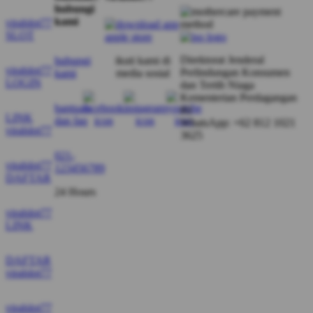
hubungi
kami
viralslot77
SLOT
Direktorat Jenderal
hubungi
ikuti kami di
viralslot77
Perlindungan Konsumen
kami
media sosial
LOGIN
dan Tertib Niaga
Kementerian Perdagangan
bantuan
RI
LINK
dan faq
WhatsApp: +62 812 1021
viralslot77
3625
021-
viralslot77
123456789
DAFTAR
24 Hours
viralslot77
LINK
DAFTAR
viralslot77
viralslot77