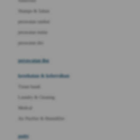
Sunscreen
London Taxi
Shampo & Sabun
Love To Dream
perawatan rambut
perawatan mulut
M
perawatan diri
Magformers
Mama's Choice
perawatan ibu
Mamas&Papas
kesehatan & kebersihan
Mamaway
Tissue basah
Maxi Cosi
Laundry & Cleaning
Megabloks
Medical
Micro
Air Purifier & Humidifier
MiDeer
Mimi & Lula
potty