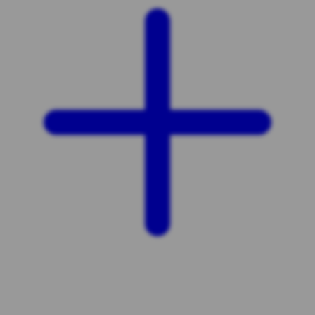
X
Xootz
Y
Yamatoya
Z
Zaxy
Zoggs
0-9
4Moms
59S