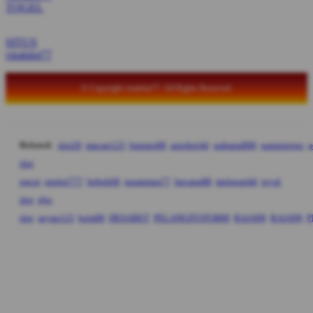
TOGEL
SITUS
viralslot77
© Copyright viralslot77. All Rights Reserved.
Related:
slot20
macan123
bintaro88
autobet4d
wahana888
warungtoto
a
slot
gacor
qqslot777
bebek66
nusantara77
havana88
melawai4d
royal
slot
gbo
slot
sayap123
bola88
DESABET
PELANGITOTO888
RAJA99
RAJA99
P