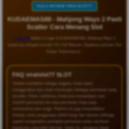
FAQ & REVIEW VIRALSLOT77
KUDAEMAS88 - Mahjong Ways 2 Pasti
Scatter Cara Menang Slot
viralslot77
Daftar & Login di KUDAEMAS88, Mahjong Ways 2
terpercaya dengan provider PG Soft Maxwin. Dapatkan jaminan Slot
Gopay Terpercaya p...
FAQ viralslot77 SLOT
Setelah mendaftar sebagai anggota, Anda dapat
menggunakan tips untuk menavigasi berbagai permainan yang
tersedia. Untuk contohnya, Anda bisa mempelajari cara
memilih permainan slot atau permainan meja yang
menawarkan poin tinggi. Platform ini juga menyediakan
strategi untuk penggunaan efektif bingo dan taruhan olahraga,
seperti menganalisis peringkat permainan untuk membuat
keputusan yang lebih hati-hati. Selain itu, pengguna dapat