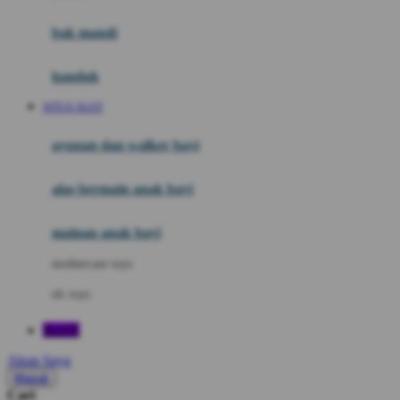
Mini Monkey
Moby
bak mandi
Momami
handuk
Mothercare
SITUS SLOT
Mustela
ayunan dan walker bayi
My Buddy Tag
My K
alas bermain anak bayi
N
mainan anak bayi
Naif
mothercare toys
Nike
elc toys
Nordic Natural
SLOT
Nuby
Akun Saya
Nuna
Masuk
Cari