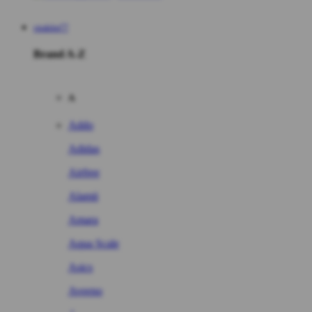
viralslot77
Brand A-Z
A
Addo
Adidas
Airfree
Alamii
Amara
Aqua Scale
Asics
Aveeno