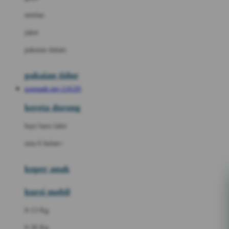
setelan
jaket
pakaian dalam
pakaian tidur
pragmatik play LOGIN
kereta dorong
bayi baru lahir
usia 6 bulan+
koper anak
kursi mobil
0-13 Kg
0-36 Kg