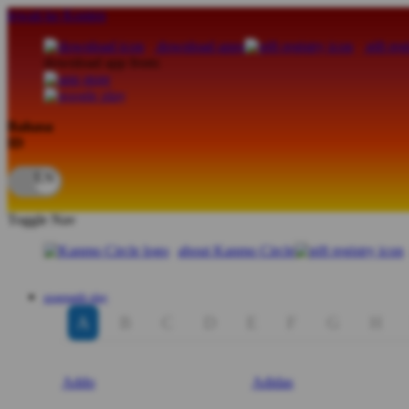
lewati ke Konten
download apps
gift reg
download app from:
Bahasa
ID
Toggle Nav
about Kanmo Circle
pragmatik play
A
B
C
D
E
F
G
H
Addo
Adidas