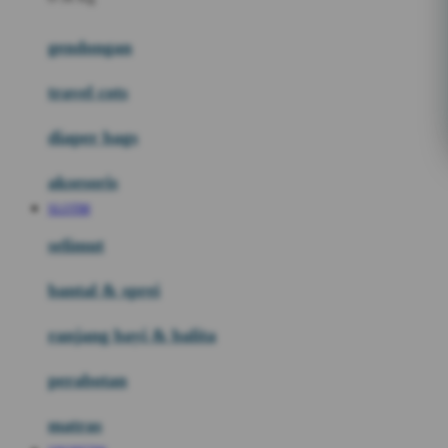
gendongan
travel cots
diaper bags
aksesoris
SLOT88
selimut
bantal & sprei
ranjang bayi & balita
perabotan
matras