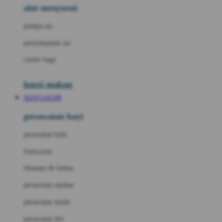
alat menyusui
pompa asi
penyimpanan asi
cooler bags
kursi makan
SLOT GACOR
perawatan bayi
perawatan kulit
Sunscreen
Shampo & Sabun
perawatan rambut
perawatan mulut
perawatan diri