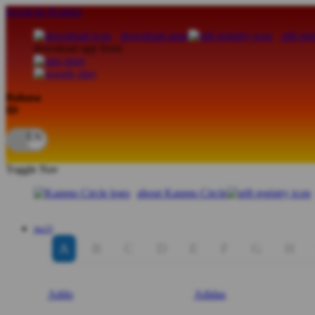
lewati ke Konten
download apps
gift reg
download app from:
Bahasa
ID
Toggle Nav
about Kanmo Circle
jitu33
A
B
C
D
E
F
G
H
Addo
Adidas