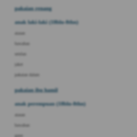
pakaian renang
anak laki-laki (18bln-8thn)
atasan
bawahan
setelan
jaket
pakaian dalam
pakaian ibu hamil
anak perempuan (18bln-8thn)
atasan
bawahan
gaun