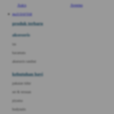
Asics
Aveeno
jitu33 DAFTAR
produk terbaru
aksesoris
tas
kacamata
aksesoris rambut
kebutuhan bayi
pakaian tidur
set & terusan
piyama
bodysuits